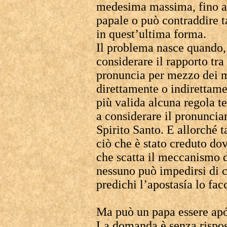
medesima massima, fino a
papale o può contraddire 
in quest’ultima forma.
Il problema nasce quando, 
considerare il rapporto tra
pronuncia per mezzo dei 
direttamente o indirettame
più valida alcuna regola te
a considerare il pronunci
Spirito Santo. E allorché 
ciò che è stato creduto do
che scatta il meccanismo d
nessuno può impedirsi di 
predichi l’apostasía lo fac
Ma può un papa essere apó
La domanda è senza rispos