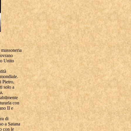
a massoneria
 sovrano
no Unito
tità
a mondiale.
 Pietro,
ti solo a
a,
obabilmente
turarla con
ano II e
ra di
so a Satana
o con le