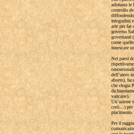
adottano le 
controllo de
diffondendo
integralisti 
arte per far
governo Sal
governanti 
come quelle 
innescare u
Nei paesi d
rispettivame
omosessuali
dell’utero i
aborto), fac
che elogia P
dichiaratam
vaticane).
Un’azione te
creò…) per 
piacimento.
Per il raggi
comunicazio
con la tecni