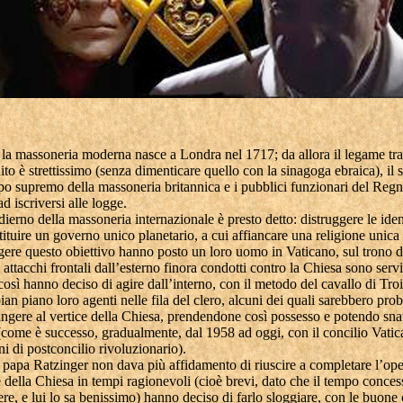
la massoneria moderna nasce a Londra nel 1717; da allora il legame tr
o è strettissimo (senza dimenticare quello con la sinagoga ebraica), il
apo supremo della massoneria britannica e i pubblici funzionari del Reg
ad iscriversi alle logge.
dierno della massoneria internazionale è presto detto: distruggere le iden
stituire un governo unico planetario, a cui affiancare una religione unic
ere questo obiettivo hanno posto un loro uomo in Vaticano, sul trono di
i attacchi frontali dall’esterno finora condotti contro la Chiesa sono servi
 così hanno deciso di agire dall’interno, con il metodo del cavallo di Troi
pian piano loro agenti nelle fila del clero, alcuni dei quali sarebbero pr
iungere al vertice della Chiesa, prendendone così possesso e potendo sna
(come è successo, gradualmente, dal 1958 ad oggi, con il concilio Vatic
i di postconcilio rivoluzionario).
 papa Ratzinger non dava più affidamento di riuscire a completare l’ope
della Chiesa in tempi ragionevoli (cioè brevi, dato che il tempo conces
ere, e lui lo sa benissimo) hanno deciso di farlo sloggiare, con le buone 