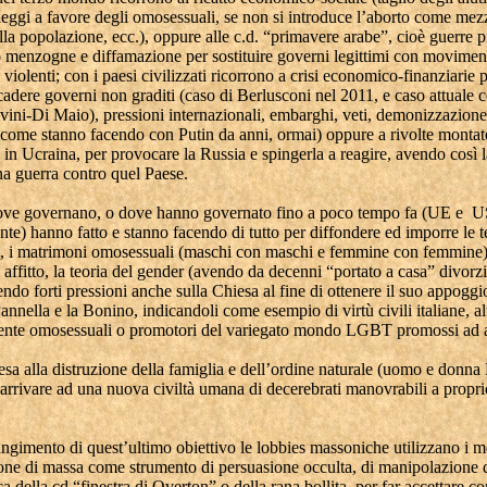
leggi a favore degli omosessuali, se non si introduce l’aborto come mez
lla popolazione, ecc.), oppure alle c.d. “primavere arabe”, cioè guerre
 menzogne e diffamazione per sostituire governi legittimi con movimenti
e violenti; con i paesi civilizzati ricorrono a crisi economico-finanziarie p
 cadere governi non graditi (caso di Berlusconi nel 2011, e caso attuale c
vini-Di Maio), pressioni internazionali, embarghi, veti, demonizzazione
(come stanno facendo con Putin da anni, ormai) oppure a rivolte montate
in Ucraina, per provocare la Russia e spingerla a reagire, avendo così l
na guerra contro quel Paese.
ove governano, o dove hanno governato fino a poco tempo fa (UE e 
nte) hanno fatto e stanno facendo di tutto per diffondere ed imporre le 
, i matrimoni omosessuali (maschi con maschi e femmine con femmine),
n affitto, la teoria del gender (avendo da decenni “portato a casa” divorz
endo forti pressioni anche sulla Chiesa al fine di ottenere il suo appogg
annella e la Bonino, indicandoli come esempio di virtù civili italiane, alt
ente omosessuali o promotori del variegato mondo LGBT promossi ad a
sa alla distruzione della famiglia e dell’ordine naturale (uomo e donna 
arrivare ad una nuova civiltà umana di decerebrati manovrabili a propri
ungimento di quest’ultimo obiettivo le lobbies massoniche utilizzano i m
ne di massa come strumento di persuasione occulta, di manipolazione d
ca della cd “finestra di Overton” o della rana bollita, per far accettare co