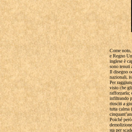
Come noto, 
e Regno Unit
inglese è c
sono tenuti 
Il disegno o
nazionali, i
Per raggiung
visto che gl
rafforzarla;
infiltrando 
riusciti a g
tutta calma 
cinquant’ann
Poiché però
demolizione 
sta per scad