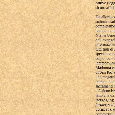
cattive (leg
sicuro affi
Da allora, 
sminuire sub
completament
battuto, co
Niente bened
dell’evangel
affermazione
tutti figli 
specialmente
colpo, con 
intercomunio
Madonna ed a
di San Pio V
una megareli
odiato : aut
sacramenti 
c’è alcun bi
fatto che Cr
Bergoglio);
fortiter, sed
ubriacava, g
commesso un