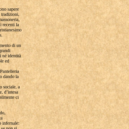
iono sapere
 tradizioni,
 massoneria,
i recenti la
Cristianesimo
o.
imento di un
grandi
i né identità
ole ed
Pantelleria
no dando la
o sociale, a
e, d’intesa
ilmente ci
do,
ca
 infernale:
 se non si