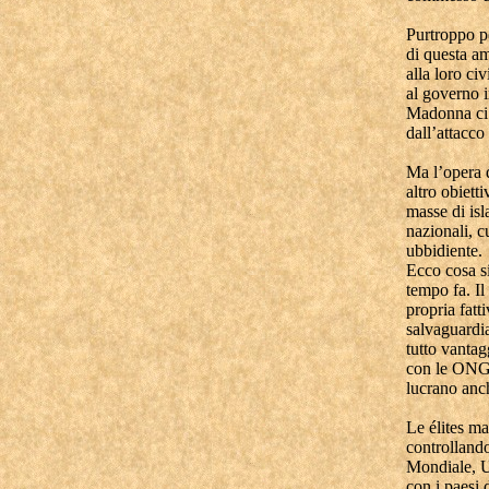
Purtroppo p
di questa am
alla loro ci
al governo i
Madonna ci h
dall’attacco
Ma l’opera d
altro obiett
masse di isl
nazionali, c
ubbidiente.
Ecco cosa si
tempo fa. Il
propria fatt
salvaguardia
tutto vantag
con le ONG 
lucrano anch
Le élites m
controllan
Mondiale, UE
con i paesi 