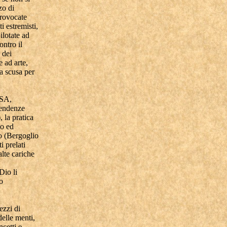
zo di
 provocate
 estremisti,
ilotate ad
ontro il
 dei
 ad arte,
a scusa per
USA,
tendenze
 la pratica
io ed
io (Bergoglio
i prelati
lte cariche
Dio li
o
ezzi di
elle menti,
ncetti e