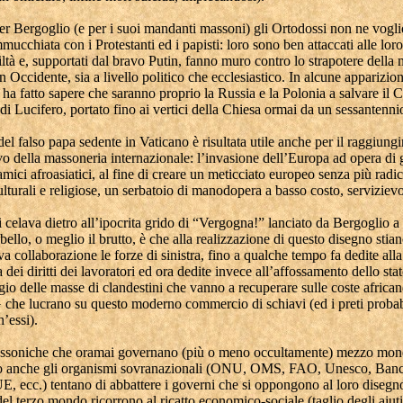
er Bergoglio (e per i suoi mandanti massoni) gli Ortodossi non ne vogl
mucchiata con i Protestanti ed i papisti: loro sono ben attaccati alle loro
viltà e, supportati dal bravo Putin, fanno muro contro lo strapotere della
n Occidente, sia a livello politico che ecclesiastico. In alcune apparizion
a fatto sapere che saranno proprio la Russia e la Polonia a salvare il 
 di Lucifero, portato fino ai vertici della Chiesa ormai da un sessantenni
el falso papa sedente in Vaticano è risultata utile anche per il raggiung
ivo della massoneria internazionale: l’invasione dell’Europa ad opera di 
amici afroasiatici, al fine di creare un meticciato europeo senza più radic
ulturali e religiose, un serbatoio di manodopera a basso costo, serviziev
 celava dietro all’ipocrita grido di “Vergogna!” lanciato da Bergoglio a 
 bello, o meglio il brutto, è che alla realizzazione di questo disegno stia
iva collaborazione le forze di sinistra, fino a qualche tempo fa dedite alla
 dei diritti dei lavoratori ed ora dedite invece all’affossamento dello stat
gio delle masse di clandestini che vanno a recuperare sulle coste african
che lucrano su questo moderno commercio di schiavi (ed i preti probab
’essi).
assoniche che oramai governano (più o meno occultamente) mezzo mon
do anche gli organismi sovranazionali (ONU, OMS, FAO, Unesco, Ban
, ecc.) tentano di abbattere i governi che si oppongono al loro disegno
del terzo mondo ricorrono al ricatto economico-sociale (taglio degli aiuti