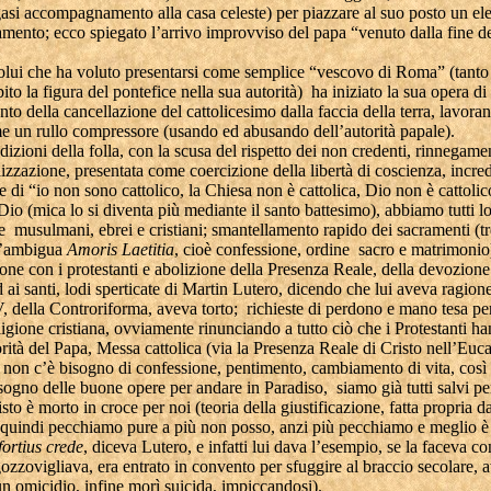
gasi accompagnamento alla casa celeste) per piazzare al suo posto un el
damento; ecco spiegato l’arrivo improvviso del papa “venuto dalla fine 
colui che ha voluto presentarsi come semplice “vescovo di Roma” (tanto
ito la figura del pontefice nella sua autorità) ha iniziato la sua opera di
o della cancellazione del cattolicesimo dalla faccia della terra, lavora
me un rullo compressore (usando ed abusando dell’autorità papale).
izioni della folla, con la scusa del rispetto dei non credenti, rinnegame
izzazione, presentata come coercizione della libertà di coscienza, incred
 di “io non sono cattolico, la Chiesa non è cattolica, Dio non è cattoli
di Dio (mica lo si diventa più mediante il santo battesimo), abbiamo tutti l
 musulmani, ebrei e cristiani; smantellamento rapido dei sacramenti (tr
l’ambigua
Amoris
Laetitia
, cioè confessione, ordine sacro e matrimonio
ne con i protestanti e abolizione della Presenza Reale, della devozione
i santi, lodi sperticate di Martin Lutero, dicendo che lui aveva ragion
, della Controriforma, aveva torto; richieste di perdono e mano tesa pe
gione cristiana, ovviamente rinunciando a tutto ciò che i Protestanti 
orità del Papa, Messa cattolica (via la Presenza Reale di Cristo nell’Euca
: non c’è bisogno di confessione, pentimento, cambiamento di vita, cos
sogno delle buone opere per andare in Paradiso, siamo già tutti salvi per
isto è morto in croce per noi (teoria della giustificazione, fatta propria d
 quindi pecchiamo pure a più non posso, anzi più pecchiamo e meglio è
 fortius crede
, diceva Lutero, e infatti lui dava l’esempio, se la faceva con
ozzovigliava, era entrato in convento per sfuggire al braccio secolare,
 omicidio, infine morì suicida, impiccandosi).