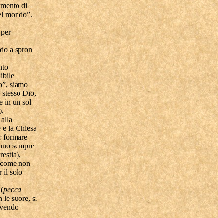
emento di
del mondo”.
 per
ndo a spron
nto
ibile
co”, siamo
o stesso Dio,
e in un sol
),
 alla
e e la Chiesa
r formare
hanno sempre
restia),
ì come non
 il solo
a
 (
pecca
 le suore, si
 avendo