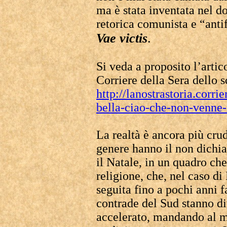
ma è stata inventata nel d
retorica comunista e “antif
Vae victis
.
Si veda a proposito l’arti
Corriere della Sera dello s
http://lanostrastoria.corri
bella-ciao-che-non-venne-
La realtà è ancora più crud
genere hanno il non dichiar
il Natale, in un quadro che
religione, che, nel caso di
seguita fino a pochi anni 
contrade del Sud stanno d
accelerato, mandando al ma