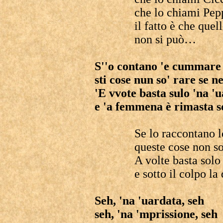
che lo chiami Pep
il fatto è che quel
non si può…
S''o contano 'e cummare 
sti cose nun so' rare se n
'E vvote basta sulo 'na '
e 'a femmena è rimasta so
Se lo raccontano l
queste cose non so
A volte basta solo
e sotto il colpo l
Seh, 'na 'uardata, seh
seh, 'na 'mprissione, seh