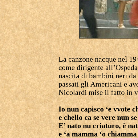
La canzone nacque nel 194
come dirigente all’Ospedal
nascita di bambini neri d
passati gli Americani e ave
Nicolardi mise il fatto in 
Io nun capisco ‘e vvote c
e chello ca se vere nun se
E’ nato nu criaturo, è nat
e ‘a mamma ‘o chiamma 