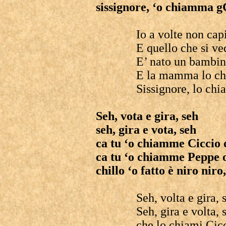
sissignore, ‘o chiamma g
Io a volte non cap
E quello che si ve
E’ nato un bambino
E la mamma lo ch
Sissignore, lo chi
Seh, vota e gira, seh
seh, gira e vota, seh
ca tu ‘o chiamme Ciccio 
ca tu ‘o chiamme Peppe 
chillo ‘o fatto è niro nir
Seh, volta e gira, 
Seh, gira e volta, 
che lo chiami Cic