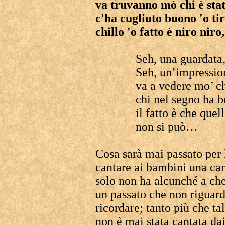
va truvanno mò chi è stat
c'ha cugliuto buono 'o ti
chillo 'o fatto è niro nir
Seh, una guardata,
Seh, un’impression
va a vedere mo’ ch
chi nel segno ha b
il fatto è che quel
non si può…
Cosa sarà mai passato per l
cantare ai bambini una ca
solo non ha alcunché a che
un passato che non riguar
ricordare; tanto più che t
non è mai stata cantata dai 