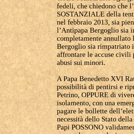
fedeli, che chiedono che 
SOSTANZIALE della tenta
nel febbraio 2013, sia pie
l’Antipapa Bergoglio sia 
completamente annullato l
Bergoglio sia rimpatriato 
affrontare le accuse civili p
abusi sui minori.
A Papa Benedetto XVI Ratz
possibilità di pentirsi e ri
Petrino, OPPURE di vivere 
isolamento, con una emerg
pagare le bollette dell’ele
necessità dello Stato della
Papi POSSONO validamente