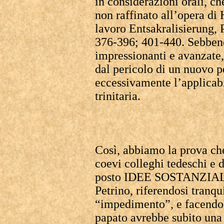
in considerazioni orali, ch
non raffinato all’opera di
lavoro Entsakralisierung, 
376-396; 401-440. Sebbene
impressionanti e avanzate
dal pericolo di un nuovo p
eccessivamente l’applicabi
trinitaria.
Così, abbiamo la prova ch
coevi colleghi tedeschi e 
posto IDEE SOSTANZIA
Petrino, riferendosi tranq
“impedimento”, e facendo e
papato avrebbe subito una 