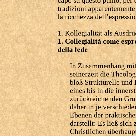
capo su questo punto, per
tradizioni apparentemente 
la ricchezza dell’espressio
1. Kollegialität als Ausdr
1. Collegialità come espr
della fede
In Zusammenhang mit 
seinerzeit die Theolog
bloß Strukturelle und
eines bis in die inner
zurückreichenden Grun
daher in je verschied
Ebenen der praktische
darstellt: Es ließ sic
Christlichen überhaupt