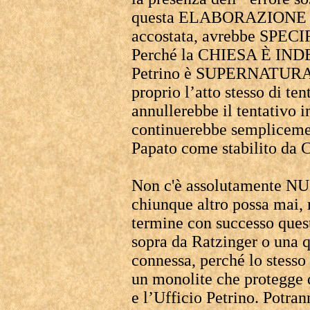
questa ELABORAZIONE è s
accostata, avrebbe SP
Perché la CHIESA È INDE
Petrino è SUPERNATU
proprio l’atto stesso di ten
annullerebbe il tentativo in
continuerebbe semplicement
Papato come stabilito da C
Non c'è assolutamente N
chiunque altro possa mai, 
termine con successo quest
sopra da Ratzinger o una q
connessa, perché lo stesso
un monolite che protegge 
e l’Ufficio Petrino. Potran