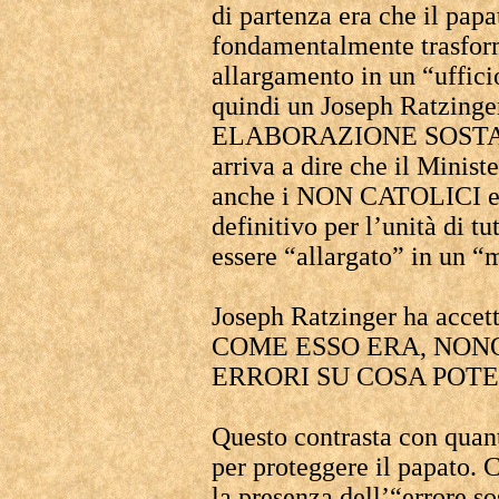
di partenza era che il pa
fondamentalmente trasform
allargamento in un “uffici
quindi un Joseph Ratzinge
ELABORAZIONE SOST
arriva a dire che il Minist
anche i NON CATOLICI e d
definitivo per l’unità di tu
essere “allargato” in un “m
Joseph Ratzinger ha accett
COME ESSO ERA, NONO
ERRORI SU COSA POTE
Questo contrasta con quant
per proteggere il papato. 
la presenza dell’“errore s