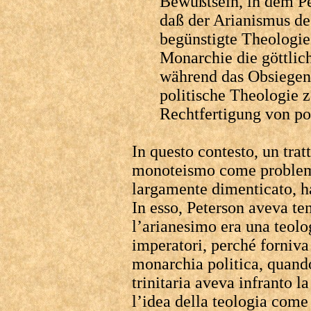
Bewußtsein, in dem Pe
daß der Arianismus de
begünstigte Theologie 
Monarchie die göttlic
während das Obsiegen 
politische Theologie 
Rechtfertigung von po
In questo contesto, un tratt
monoteismo come problema 
largamente dimenticato, ha
In esso, Peterson aveva te
l’arianesimo era una teolog
imperatori, perché forniva
monarchia politica, quando
trinitaria aveva infranto l
l’idea della teologia come