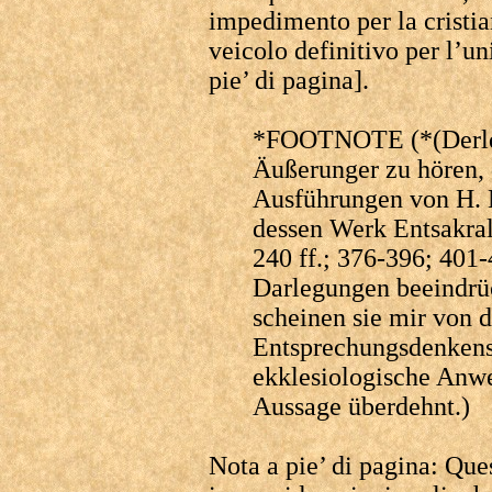
impedimento per la cristian
veicolo definitivo per l’uni
pie’ di pagina].
*FOOTNOTE (*(Derlei
Äußerunger zu hören, 
Ausführungen von H. 
dessen Werk Entsakral
240 ff.; 376-396; 40
Darlegungen beeindrü
scheinen sie mir von 
Entsprechungsdenkens n
ekklesiologische Anwe
Aussage überdehnt.)
Nota a pie’ di pagina: Que