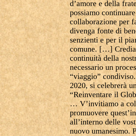
d’amore e della frat
possiamo continuare 
collaborazione per fa
divenga fonte di bene
senzienti e per il pi
comune. […] Crediam
continuità della nost
necessario un proces
“viaggio” condiviso. 
2020, si celebrerà u
“Reinventare il Glo
… V’invitiamo a coll
promuovere quest’ini
all’interno delle vos
nuovo umanesimo. P