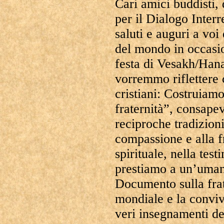
Cari amici buddisti, 
per il Dialogo Interr
saluti e auguri a voi
del mondo in occasio
festa di Vesakh/Han
vorremmo riflettere 
cristiani: Costruiam
fraternità”, consapev
reciproche tradizioni
compassione e alla fr
spirituale, nella tes
prestiamo a un’umani
Documento sulla fra
mondiale e la convi
veri insegnamenti del