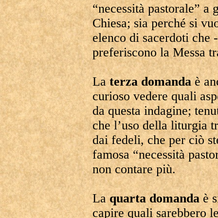
“necessità pastorale” a gi
Chiesa; sia perché si vu
elenco di sacerdoti che
preferiscono la Messa t
La
terza domanda
è anc
curioso vedere quali asp
da questa indagine; tenu
che l’uso della liturgia t
dai fedeli, che per ciò 
famosa “necessità pasto
non contare più.
La
quarta domanda
è s
capire quali sarebbero le