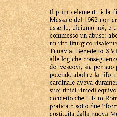
Il primo elemento è la d
Messale del 1962 non er
esserlo, diciamo noi, e 
commesso un abuso: abol
un rito liturgico risalent
Tuttavia, Benedetto XVI 
alle logiche conseguenze
dei vescovi, sia per su
potendo abolire la riform
cardinale aveva durament
suoi tipici rimedi equivo
concetto che il Rito Rom
praticato sotto due “for
costituita dalla nuova Me