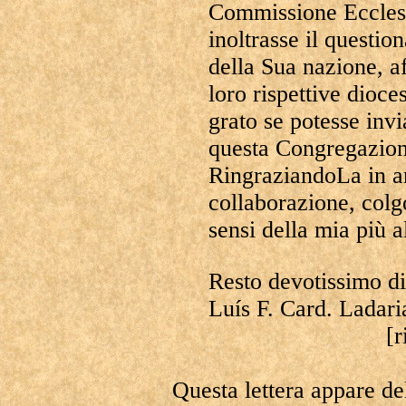
Commissione Ecclesi
inoltrasse il question
della Sua nazione, af
loro rispettive dioces
grato se potesse invia
questa Congregazione
RingraziandoLa in an
collaborazione, colg
sensi della mia più a
Resto devotissimo d
Luís F. Card. Ladari
[r
Questa lettera appare del