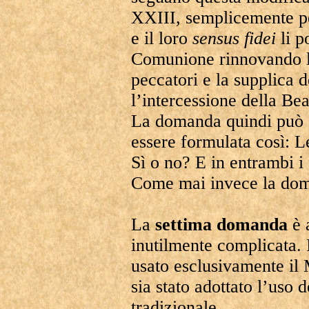
XXIII, semplicemente per
e il loro
sensus
fidei
li p
Comunione rinnovando la
peccatori e la supplica 
l’intercessione della Be
La domanda quindi può 
essere formulata così: L
Sì o no? E in entrambi i
Come mai invece la dom
La
settima domanda
è 
inutilmente complicata. 
usato esclusivamente il 
sia stato adottato l’uso 
tradizionale.