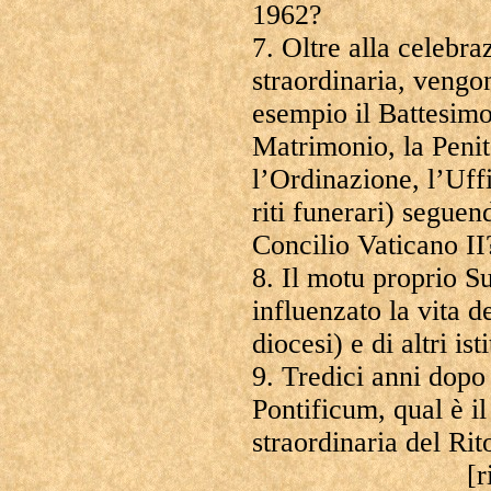
1962?
7. Oltre alla celebr
straordinaria, vengon
esempio il Battesimo
Matrimonio, la Penit
l’Ordinazione, l’Uffi
riti funerari) seguend
Concilio Vaticano II
8. Il motu proprio 
influenzato la vita d
diocesi) e di altri is
9. Tredici anni dop
Pontificum, qual è i
straordinaria del R
[r