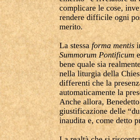
complicare le cose, inve
rendere difficile ogni po
merito.
La stessa
forma mentis
i
Summorum
Pontificum
e
bene quale sia realment
nella liturgia della Chies
differenti che la presen
automaticamente la prese
Anche allora, Benedetto
giustificazione delle “du
inaudita e, come detto p
La realtà che si riscontra