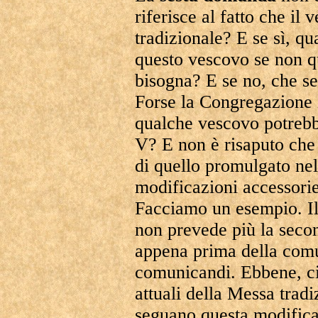
riferisce al fatto che il
tradizionale? E se sì, q
questo vescovo se non qu
bisogna? E se no, che s
Forse la Congregazione i
qualche vescovo potrebb
V? E non è risaputo che 
di quello promulgato nel
modificazioni accessori
Facciamo un esempio. I
non prevede più la seco
appena prima della comun
comunicandi. Ebbene, ciò
attuali della Messa tradi
seguano questa modifica