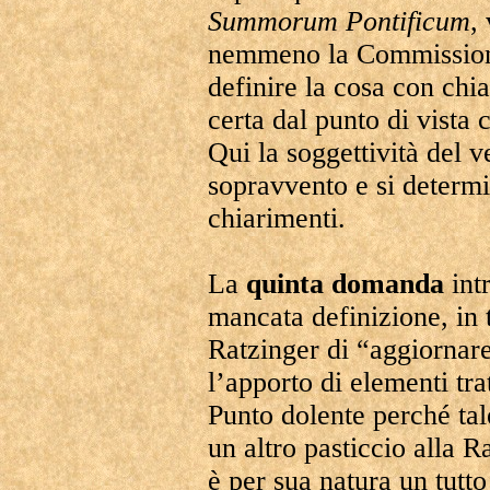
Summorum
Pontificum
,
nemmeno la Commissi
definire la cosa con chia
certa dal punto di vista 
Qui la soggettività del v
sopravvento e si determ
chiarimenti.
La
quinta domanda
int
mancata definizione, in t
Ratzinger di “aggiorna
l’apporto di elementi tra
Punto dolente perché tal
un altro pasticcio alla R
è per sua natura un tutto