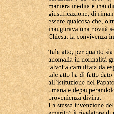
maniera inedita e inaudi
giustificazione, di rima
essere qualcosa che, oltr
inaugurava una novità se
Chiesa: la convivenza in
Tale atto, per quanto sia
anomalia in normalità gra
talvolta camuffata da es
tale atto ha di fatto dat
all’istituzione del Papat
umana e depauperandolo
provenienza divina.
La stessa invenzione dell
emerito” è rivelatore di