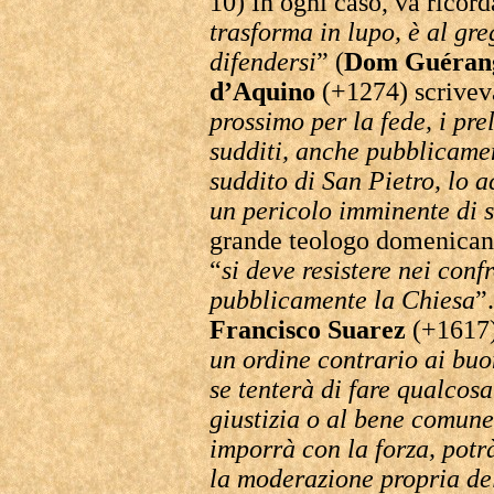
10) In ogni caso, va ricord
trasforma in lupo, è al gr
difendersi
” (
Dom Guéran
d’Aquino
(+1274) scrive
prossimo per la fede, i pre
sudditi, anche pubblicame
suddito di San Pietro, lo 
un pericolo imminente di s
grande teologo domenican
“
si deve resistere nei con
pubblicamente la Chiesa
”
Francisco Suarez
(+1617)
un ordine contrario ai buo
se tenterà di fare qualcos
giustizia o al bene comune, 
imporrà con la forza, potrà
la moderazione propria del