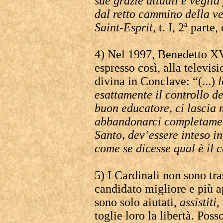
sue grazie attuali e veglia
dal retto cammino della ve
Saint-Esprit
, t. I, 2ª parte,
4) Nel 1997, Benedetto XVI
espresso così, alla televis
divina in Conclave: “(...)
l
esattamente il controllo de
buon educatore, ci lascia 
abbandonarci completamente
Santo, dev’essere inteso i
come se dicesse qual è il 
5) I Cardinali non sono tras
candidato migliore e più a
sono solo aiutati,
assistiti
,
toglie loro la libertà. Poss