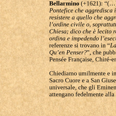
Bellarmino
(+1621): “(
Pontefice che aggredisca i
resistere a quello che agg
l’ordine civile o, soprattut
Chiesa; dico che è lecito r
ordina e impedendo l’esec
referenze si trovano in “
La
Qu’en Penser?
”, che pubb
Pensée Française, Chiré-e
Chiediamo umilmente e ins
Sacro Cuore e a San Giuse
universale, che gli Eminen
attengano fedelmente alla 