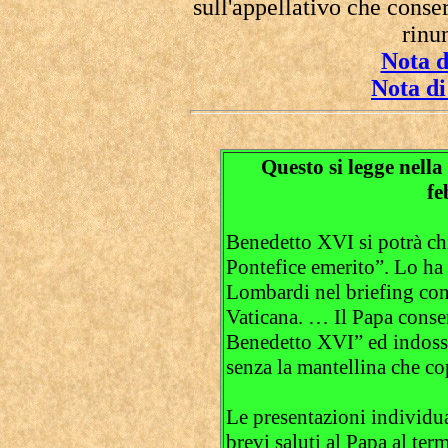
sull'appellativo che conse
rinu
Nota d
Nota di
Questo si legge nella
fe
Benedetto XVI si potrà c
Pontefice emerito”. Lo ha
Lombardi nel briefing con 
Vaticana. … Il Papa conse
Benedetto XVI” ed indosser
senza la mantellina che cop
Le presentazioni individua
brevi saluti al Papa al ter