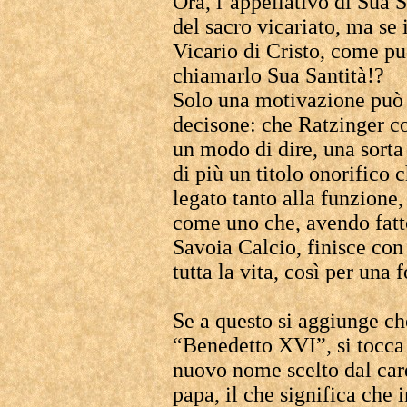
Ora, l’appellativo di Sua S
del sacro vicariato, ma se 
Vicario di Cristo, come pu
chiamarlo Sua Santità!?
Solo una motivazione può s
decisone: che Ratzinger co
un modo di dire, una sorta 
di più un titolo onorifico 
legato tanto alla funzione
come uno che, avendo fatto
Savoia Calcio, finisce con
tutta la vita, così per una 
Se a questo si aggiunge c
“Benedetto XVI”, si tocca 
nuovo nome scelto dal card
papa, il che significa che 