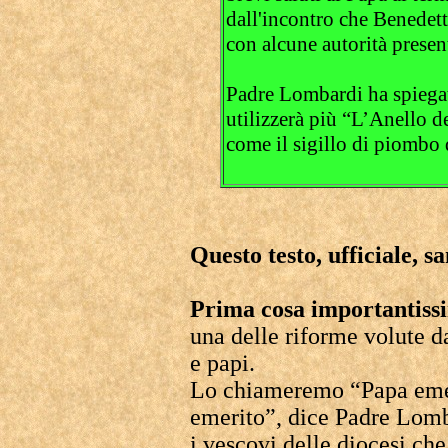
dall'incontro che Benedet
con alcune autorità prese
Padre Lombardi ha spiega
utilizzerà più “L’Anello d
come il sigillo di piombo 
Questo testo, ufficiale, s
Prima cosa importantiss
una delle riforme volute da
e papi.
Lo chiameremo “Papa eme
emerito”, dice Padre Lom
i vescovi delle diocesi che