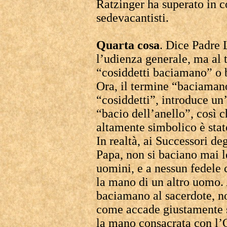
Ratzinger ha superato in c
sedevacantisti.
Quarta cosa
. Dice Padre 
l’udienza generale, ma al 
“cosiddetti baciamano” o b
Ora, il termine “baciaman
“cosiddetti”, introduce un
“bacio dell’anello”, così 
altamente simbolico è stat
In realtà, ai Successori d
Papa, non si baciano mai l
uomini, e a nessun fedele c
la mano di un altro uomo.
baciamano al sacerdote, n
come accade giustamente s
la mano consacrata con l’O