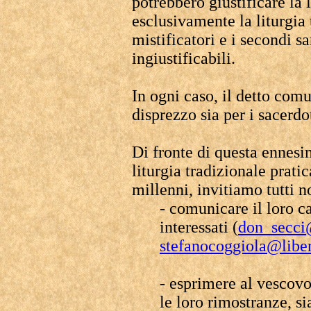
potrebbero giustificare la 
esclusivamente la liturgia 
mistificatori e i secondi s
ingiustificabili.
In ogni caso, il detto com
disprezzo sia per i sacerdot
Di fronte di questa ennes
liturgia tradizionale prati
millenni, invitiamo tutti no
- comunicare il loro c
interessati (
don_secci@
stefanocoggiola@liber
- esprimere al vescov
le loro rimostranze, si