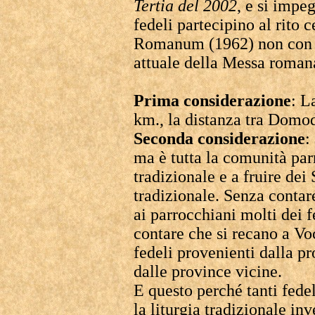
Tertia del 2002
, e si impe
fedeli partecipino al rito 
Romanum (1962) non con un
attuale della Messa roman
Prima considerazione
: L
km., la distanza tra Domo
Seconda considerazione
:
ma è tutta la comunità par
tradizionale e a fruire dei
tradizionale. Senza contar
ai parrocchiani molti dei 
contare che si recano a V
fedeli provenienti dalla p
dalle province vicine.
E questo perché tanti fede
la liturgia tradizionale in