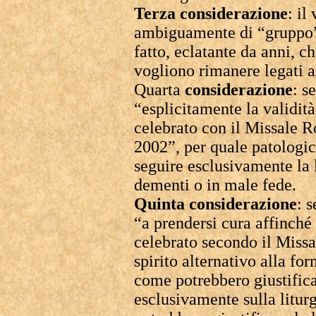
Terza considerazione
: il
ambiguamente di “gruppo”
fatto, eclatante da anni, ch
vogliono rimanere legati al
Quarta
considerazione
: s
“esplicitamente la validità,
celebrato con il Missale 
2002”, per quale patologi
seguire esclusivamente la 
dementi o in male fede.
Quinta considerazione
: 
“a prendersi cura affinché 
celebrato secondo il Mis
spirito alternativo alla f
come potrebbero giustifica
esclusivamente sulla liturg