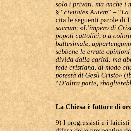
solo i privati, ma anche i 
§ “
civitates Autem
” – “
La 
cita le seguenti parole di
sacrum
: «
L’impero di Crist
popoli cattolici, o a color
battesimale, appartengono, 
sebbene le errate opinioni 
divida dalla carità; ma ab
fede cristiana, di modo che
potestà di Gesù Cristo
» (
i
“
D’altra parte, sbagliereb
La Chiesa è fattore di or
9) I progressisti e i laicis
difesa delle prerogative d