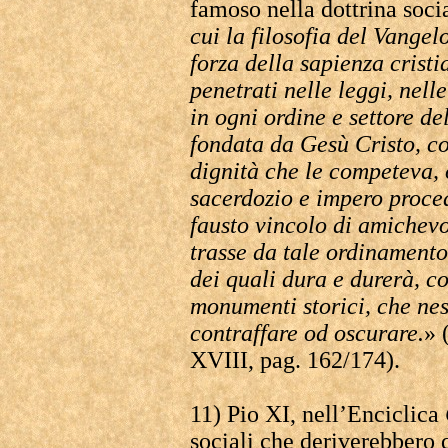
famoso nella dottrina soci
cui la filosofia del Vangel
forza della sapienza cristi
penetrati nelle leggi, nelle
in ogni ordine e settore de
fondata da Gesù Cristo, co
dignità che le competeva,
sacerdozio e impero proce
fausto vincolo di amichevo
trasse da tale ordinamento
dei quali dura e durerà, 
monumenti storici, che ne
contraffare od oscurare.
» 
XVIII, pag. 162/174).
11) Pio XI, nell’Enciclica
sociali che deriverebbero 