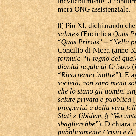
inevitabilmente la condurr
mera ONG assistenziale.
8) Pio XI, dichiarando che
salute
» (Enciclica
Quas P
“
Quas Primas
” – “
Nella p
Concilio di Nicea (anno 3
formula “il regno del qual
dignità regale di Cristo
» (
“
Ricorrendo inoltre
”). E 
società, non sono meno sott
che lo siano gli uomini sin
salute privata e pubblica
prosperità e della vera feli
Stati
» (
ibidem
, § “
Verumt
sbaglierebbe
”). Dichiara i
pubblicamente Cristo e di