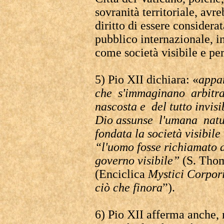
sovranità territoriale, avre
diritto di essere considera
pubblico internazionale, in
come società visibile e per
5) Pio XII dichiara: «
appar
che s'immaginano arbitra
nascosta e del tutto invisi
Dio assunse l'umana natur
fondata la società visibil
“l'uomo fosse richiamato a
governo visibile”
(S. Tho
(Enciclica
Mystici Corpor
ciò che finora
”).
6) Pio XII afferma anche,