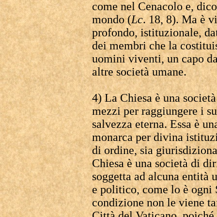
come nel Cenacolo e, dicon
mondo (
Lc
. 18, 8). Ma è v
profondo, istituzionale, da
dei membri che la costitui
uomini viventi, un capo da 
altre società umane.
4) La Chiesa è una società 
mezzi per raggiungere i suo
salvezza eterna. Essa è una
monarca per divina istituzi
di ordine, sia giurisdiziona
Chiesa è una società di dir
soggetta ad alcuna entità 
e politico, come lo è ogni
condizione non le viene tan
Città del Vaticano, poiché