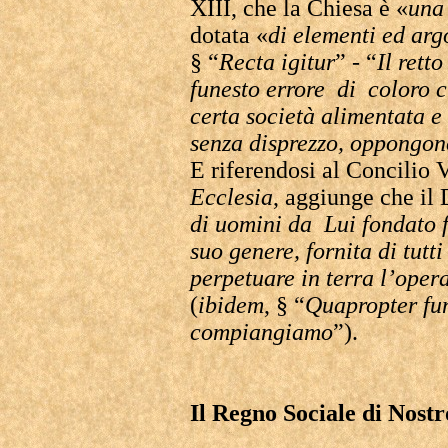
XIII, che la Chiesa è «
una 
dotata «
di elementi ed arg
§ “
Recta igitur
” - “
Il retto
funesto errore di coloro 
certa società alimentata e 
senza disprezzo, oppongon
E riferendosi al Concilio 
Ecclesia
, aggiunge che il
di uomini da Lui fondato f
suo genere, fornita di tutti
perpetuare in terra l’oper
(
ibidem
, § “
Quapropter fu
compiangiamo
”).
Il Regno Sociale di Nost