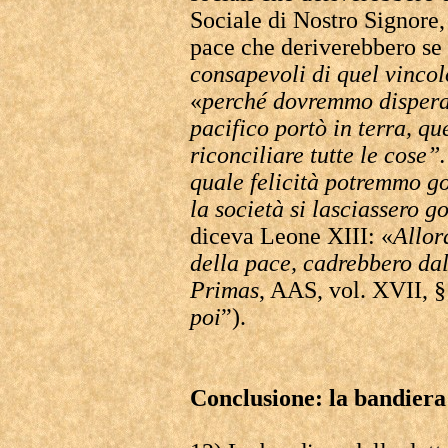
Sociale di Nostro Signore,
pace che deriverebbero se
consapevoli di quel vincolo
«
perché dovremmo disperar
pacifico portò in terra, q
riconciliare tutte le cose
quale felicità potremmo god
la società si lasciassero g
diceva Leone XIII: «
Allor
della pace, cadrebbero da
Primas
, AAS, vol. XVII, §
poi
”).
Conclusione: la bandiera i