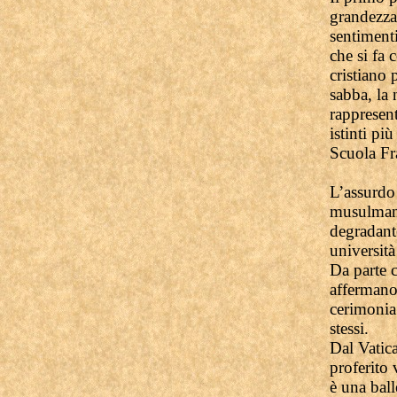
grandezza 
sentimenti
che si fa 
cristiano 
sabba, la
rappresent
istinti pi
Scuola Fra
L’assurdo 
musulmana 
degradant
università
Da parte c
affermano 
cerimonia
stessi.
Dal Vatica
proferito 
è una ball