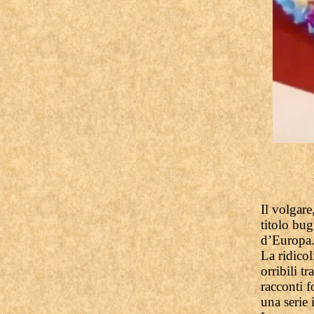
Il volgare
titolo bu
d’Europa
La ridicol
orribili t
racconti f
una serie 