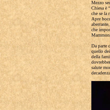
Mezzo seco
Chiesa è “
che se la 
Apre bocc
aberrante,
che impon
Mammona 
Da parte 
quello dei
della fami
dovrebbero
salute mor
decadenza