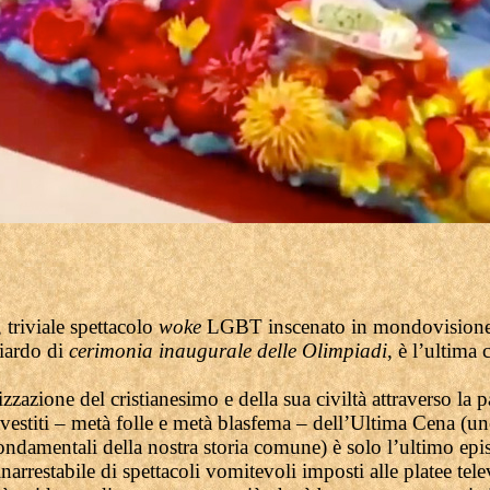
, triviale spettacolo
woke
LGBT inscenato in mondovisione 
giardo di
cerimonia inaugurale delle Olimpiadi
, è l’ultima 
.
izzazione del cristianesimo e della sua civiltà attraverso la 
ravestiti – metà folle e metà blasfema – dell’Ultima Cena (u
ondamentali della nostra storia comune) è solo l’ultimo epi
inarrestabile di spettacoli vomitevoli imposti alle platee tele