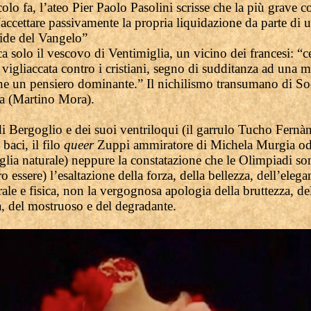
lo fa, l’ateo Pier Paolo Pasolini scrisse che la più grave c
accettare passivamente la propria liquidazione da parte di 
ride del Vangelo”
a solo il vescovo di Ventimiglia, un vicino dei francesi: “
 vigliaccata contro i cristiani, segno di sudditanza ad una 
e un pensiero dominante.” Il nichilismo transumano di S
(Martino Mora).
di Bergoglio e dei suoi ventriloqui (il garrulo Tucho Fernà
 baci, il filo
queer
Zuppi ammiratore di Michela Murgia odi
glia naturale) neppure la constatazione che le Olimpiadi so
 essere) l’esaltazione della forza, della bellezza, dell’elega
ale e fisica, non la vergognosa apologia della bruttezza, de
, del mostruoso e del degradante.