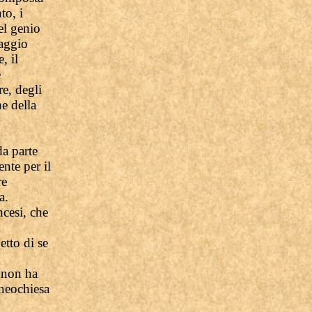
to, i
el genio
saggio
, il
e
e, degli
he della
da parte
nte per il
re
a.
ncesi, che
tto di se
 non ha
 neochiesa