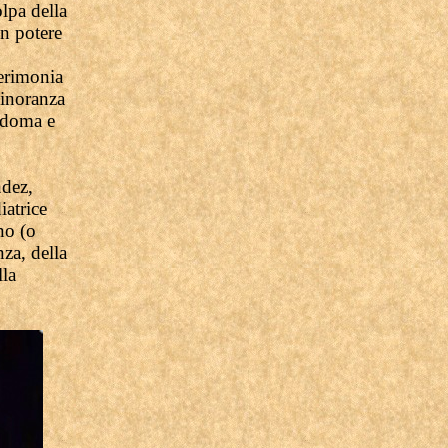
olpa della
un potere
cerimonia
minoranza
odoma e
ndez,
atrice
no (o
nza, della
lla