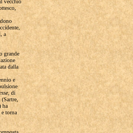
il vecchio
ottesco,
erdono
ccidente,
, a
to grande
 nazione
ata dalla
ennio e
pulsione
esse
, di
 (Sartre,
) ha
e torna
composta