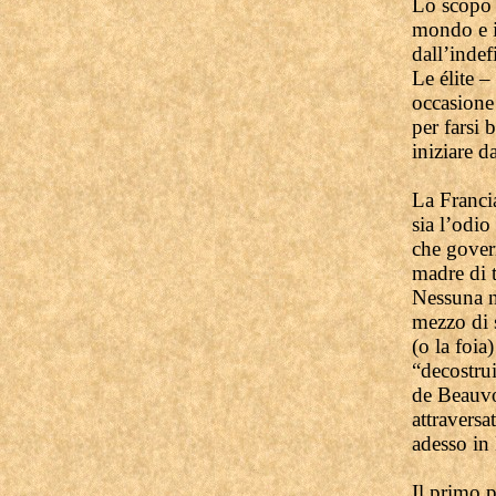
Lo scopo è
mondo e is
dall’indef
Le élite –
occasione 
per farsi 
iniziare d
La Franci
sia l’odio
che govern
madre di t
Nessuna ne
mezzo di 
(o la foia
“decostrui
de Beauvo
attravers
adesso in 
Il primo 