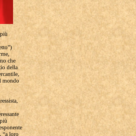
 più
etto”)
orme,
inno che
io della
rcantile,
dal mondo
essista,
eressante
 più
esponente
, “a loro