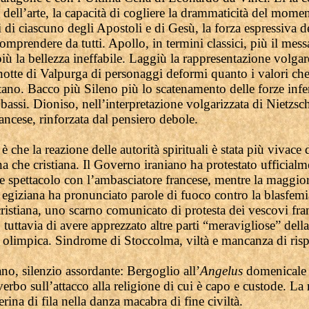
dell’arte, la capacità di cogliere la drammaticità del momen
 di ciascuno degli Apostoli e di Gesù, la forza espressiva d
comprendere da tutti. Apollo, in termini classici, più il mes
più la bellezza ineffabile. Laggiù la rappresentazione volgare
 notte di Valpurga di personaggi deformi quanto i valori ch
ano. Bacco più Sileno più lo scatenamento delle forze infer
ù bassi. Dioniso, nell’interpretazione volgarizzata di Nietzsc
ncese, rinforzata dal pensiero debole.
è che la reazione delle autorità spirituali è stata più vivace 
che cristiana. Il Governo iraniano ha protestato ufficialme
e spettacolo con l’ambasciatore francese, mentre la maggio
 egiziana ha pronunciato parole di fuoco contro la blasfemi
ristiana, uno scarno comunicato di protesta dei vescovi fra
tuttavia di avere apprezzato altre parti “meravigliose” della
 olimpica. Sindrome di Stoccolma, viltà e mancanza di rispe
no, silenzio assordante: Bergoglio all’
Angelus
domenicale
verbo sull’attacco alla religione di cui è capo e custode. La
erina di fila nella danza macabra di fine civiltà.