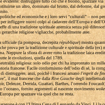
 evidente: distruggere tutto ciò che è buono, spazzare via 
tituirne un altro, dominato dal brutto, dal deforme, dal gr
inito.
 politiche ed economiche e i loro servi “culturali” – non p
per infliggere nuovi colpi al cadavere dell’Europa e dell’O
beffe di una tradizione spirituale anemica senza più difensori
a gerarchie religiose vigliacche, probabilmente atee.
a ufficiale (la pomposa, decrepita
république
) mostra quan
 che prova per la tradizione culturale e spirituale della (ex)
a. Neppure la sfiora di avere rotto la tradizione laica eredit
utte le rivoluzioni, quella del 1789.
utralità religiosa: solo odio per chi ha improntato un mill
storia francese. Facile conformismo dell’odio di sé, la com
) di distruggere, anzi, poiché i francesi amano
l’esprit de fin
re”, il mal francese che dalla
Rive Gauche
degli intellettuali
ir, Deleuze, Derrida, Guattari, Barthes, l’orrendo Foucault
ato l’oceano, fornito argomenti al nascente movimento
woke
Europa per spazzare via quel che ne resta.
paragone è con l’Ultima Cena di Leonardo da Vinci. Lì la 