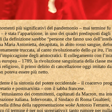
omenti più significativi del pandemonio – mai termine fu
– è stata l’apparizione, in uno dei quadri predisposti dagli
ali (la definizione sarebbe “persone che fanno uso dell’intell
na Maria Antonietta, decapitata, in abito rosso sangue, def
cenamente truccata, al canto rivoluzionario dello
ça ira
, l’
’impiccagione degli aristocratici. Il collegamento con l’iniz
 europea – 1789, la rivoluzione sanguinaria della classe me
i religioso, il primo delirio di cancellazione oggi imitato 
n poteva essere più netto.
nte è la sintonia del potere occidentale – il coacervo progr
bertario e postmarxista – con il sabba francese.
l’entusiasmo dei committenti, capitanati da Macron, ma int
eazione italiana. Infervorato, il Sindaco di Roma Gualtieri;
 nella difesa della rappresentazione
woke
Antonio Ferrante, 
o (il termine è per noi spregiativo): tanto rumore per nulla