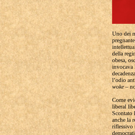
Uno dei m
pregnante 
intellettu
della regi
obesa, os
invocava l
decadenza
l’odio ant
woke
– no
Come evide
liberal li
Scontato 
anche la r
riflessivo
democratic