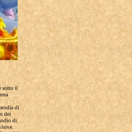
sotto il
cena
parodia di
no dei
sodio di
visive.