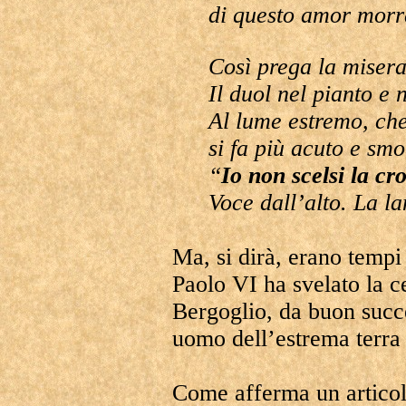
di questo amor morr
Così prega la miser
Il duol nel pianto e 
Al lume estremo, ch
si fa più acuto e smo
“
Io non scelsi la cr
Voce dall’alto. La l
Ma, si dirà, erano tempi
Paolo VI ha svelato la c
Bergoglio, da buon succe
uomo dell’estrema terra
Come afferma un articol