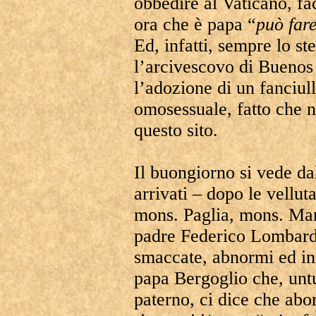
obbedire al Vaticano, fa
ora che è papa “
può far
Ed, infatti, sempre lo ste
l’arcivescovo di Buenos
l’adozione di un fanciul
omosessuale, fatto che 
questo sito.
Il buongiorno si vede da
arrivati – dopo le velluta
mons. Paglia, mons. Mari
padre Federico Lombardi
smaccate, abnormi ed ina
papa Bergoglio che, un
paterno, ci dice che abort