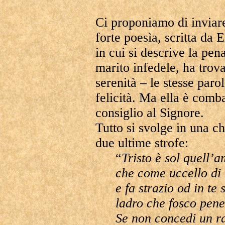
Ci proponiamo di inviar
forte poesìa, scritta da
in cui si descrive la pe
marito infedele, ha trov
serenità – le stesse paro
felicità. Ma ella è comb
consiglio al Signore.
Tutto si svolge in una ch
due ultime strofe:
“
Tristo è sol quell’
che come uccello di
e fa strazio od in te
ladro che fosco pen
Se non concedi un ra