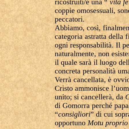
ricostruiti/e una “
vita fe
coppie omosessuali, sono
peccatori.
Abbiamo, così, finalment
categoria astratta della 
ogni responsabilità. Il p
naturalmente, non esister
il quale sarà il luogo de
concreta personalità um
Verrà cancellata, è ovvi
Cristo ammonisce l’uomo
unito; si cancellerà, da
G
di Gomorra perché papa 
“
consigliori
” di cui sop
opportuno
Motu
proprio