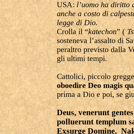
USA:
l’uomo ha diritto a
anche a costo di calpest
legge di Dio.
Crolla il “
katechon
” (
Ts
sosteneva l’assalto di Sa
peraltro previsto dalla V
gli ultimi tempi.
Cattolici, piccolo gregge
oboedire Deo magis q
prima a Dio e poi, se gi
Deus, venerunt gente
polluerunt templum 
Exsurge Domine, Nak