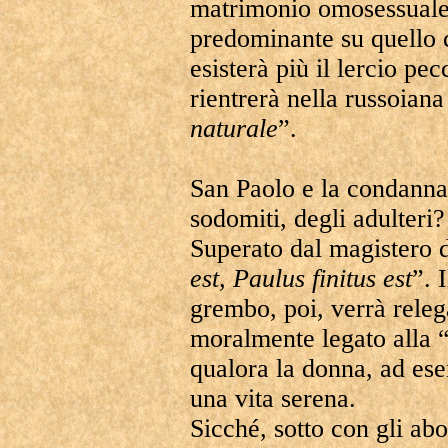
matrimonio omosessuale, 
predominante su quello c
esisterà più il lercio pe
rientrerà nella russoiana
naturale
”.
San Paolo e la condanna
sodomiti, degli adulteri?
Superato dal magistero 
est, Paulus finitus est
”. 
grembo, poi, verrà releg
moralmente legato alla 
qualora la donna, ad esem
una vita serena.
Sicché, sotto con gli ab