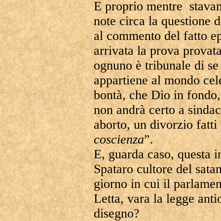
E proprio mentre stavam
note circa la questione 
al commento del fatto ep
arrivata la prova provata
ognuno è tribunale di se 
appartiene al mondo cele
bontà, che Dio in fondo,
non andrà certo a sinda
aborto, un divorzio fatti 
coscienza
”.
E, guarda caso, questa i
Spataro cultore del sata
giorno in cui il parlament
Letta, vara la legge ant
disegno?