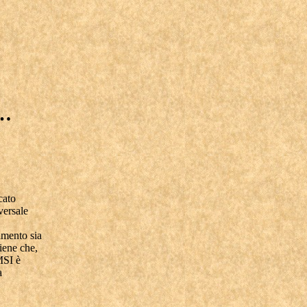
a…
cato
versale
namento sia
tiene che,
MSI è
a