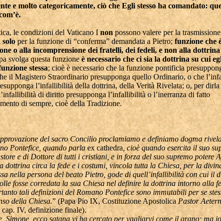
te e molto categoricamente, ciò che Egli stesso ha comandato: quel
 com’è.
tica, le condizioni del Vaticano I
non
possono valere per la trasmissione
 solo
per la funzione di “conferma” demandata a Pietro;
funzione che è
one o alla incomprensione dei fratelli, dei fedeli, e non alla dottrina
apa svolga questa funzione
è necessario che ci sia la dottrina su cui eg
funzione stessa
; cioè è necessario che la funzione pontificia presuppon
che il Magistero Straordinario presupponga quello Ordinario, o che l’infal
esupponga l’infallibilità della dottrina, della Verità Rivelata; o, per dirla
’infallibilità di diritto presupponga l’infallibilità o l’inerranza di fatto
mento di sempre, cioè della Tradizione.
approvazione del sacro Concilio proclamiamo e definiamo dogma rivel
no Pontefice, quando parla
ex cathedra
, cioè quando esercita il suo s
astore e di Dottore di tutti i cristiani, e in forza del suo supremo potere 
a dottrina circa la fede e i costumi, vincola tutta la Chiesa, per la divin
sa nella persona del beato Pietro, gode di quell’infallibilità con cui il d
lle fosse corredata la sua Chiesa nel definire la dottrina intorno alla f
tanto tali definizioni del Romano Pontefice sono immutabili per se stes
nso della Chiesa.
” (Papa Pio IX, Costituzione Apostolica
Pastor Aeter
 cap. IV, definizione finale).
, Simone, ecco satana vi ha cercato per vagliarvi come il grano; ma i