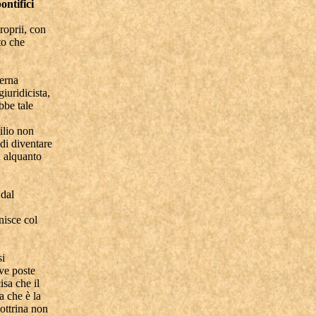
ontifici
roprii, con
to che
terna
giuridicista,
bbe tale
ilio non
 di diventare
ra alquanto
 dal
nisce col
si
ive poste
isa che il
a che è la
dottrina non