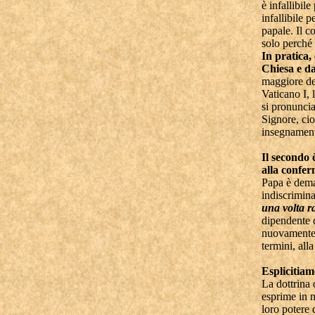
è infallibil
infallibile p
papale. Il c
solo perché
In pratica,
Chiesa e da
maggiore dev
Vaticano I, 
si pronunci
Signore, cio
insegnamento
Il secondo è
alla confer
Papa è deman
indiscrimina
una volta 
dipendente d
nuovamente a
termini, alla
Esplicitia
La dottrina 
esprime in m
loro potere