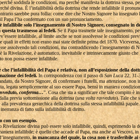
e perché soddisfa le condizioni, ma perché manifesta la dottrina stessa, p
erché divina. È l’infallibilità della dottrina che rende infallibile il pron
ontrario sarebbe pura follia: come dire che Nostro Signore ha insegnato l
 il Papa l’ha confermato con un suo pronunciamento.
 è infallibile solo l’insegnamento di Nostro Signore, consegnato in de
 questa trasmesso ai fedeli.
Se il Papa trasmette tale insegnamento, pe
’essere infallibile, al limite anche se non assolvesse le condizioni previ
le quali in effetti non erano mai state definite prima del 1870. Viceversa,
asse assolvendo tali condizioni, ma contraddicendo l’insegnamento di N
è la Rivelazione, è automatico, inevitabile e intrinsecamente giusto che 
 non possa essere infallibile.
 che l’infallibilità del Papa è relativa, non all’esposizione della dot
mazione dei fedeli.
In corrispondenza con il passo di
San Luca
22, 31-
dato, da Nostro Signore, di confermare i fratelli, ma attenzione, non 
ta, legata semplicemente al suo essere Papa, bensì in maniera condizion
ravveduto, conferma…
”. Cosa che sta a significare che tale compito è i
alla previa sottomissione alla dottrina (
una volta ravveduto
). Tale che s
lla prevalenza gerarchica della dottrina sulla stessa infallibilità papale. 
 inerranza di fatto sulla infallibilità di diritto.
mo con un esempio.
o Rivelazione divina può essere solo infallibile, quindi, esprimendo la do
aniera infallibile; è quello che accade al Papa, ma anche ai Vescovi, in 
 d’insegnamento,
in mancanza del quale, la cosa non è trasferibile ai