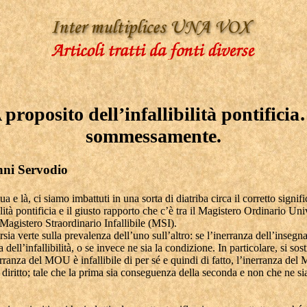
 proposito dell’infallibilità pontifici
sommessamente.
ni Servodio
 e là, ci siamo imbattuti in una sorta di diatriba circa il corretto signifi
bilità pontificia e il giusto rapporto che c’è tra il Magistero Ordinario Uni
agistero Straordinario Infallibile (MSI).
sia verte sulla prevalenza dell’uno sull’altro: se l’inerranza dell’inseg
dell’infallibilità, o se invece ne sia la condizione. In particolare, si sos
rranza del MOU è infallibile di per sé e quindi di fatto, l’inerranza del 
di diritto; tale che la prima sia conseguenza della seconda e non che ne si