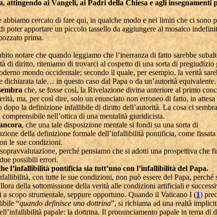
a, attingendo ai Vangeli, ai Padri della Chiesa e agli insegnamenti p
 abbiamo cercato di fare qui, in qualche modo e nei limiti che ci sono p
di poter apportare un piccolo tassello da aggiungere al mosaico indefini
bozzato prima.
bito notare che quando leggiamo che l’inerranza di fatto sarebbe subal
lità di diritto, riteniamo di trovarci al cospetto di una sorta di pregiudizio 
oderno mondo occidentale; secondo il quale, per esempio, la verità sare
e dichiarata tale… in questo caso dal Papa o da un’autorità equivalente.
 sembra
che, se fosse così, la Rivelazione divina anteriore al primo conc
erità, ma, per così dire, solo un enunciato non erroneo di fatto, in attesa
lo dopo la definizione infallibile di diritto dell’autorità. La cosa ci semb
 comprensibile nell’ottica di una mentalità giuridicista.
ancora
, che una tale disposizione mentale si fondi su una sorta di
zione della definizione formale dell’infallibilità pontificia, come fissata
on le sue condizioni.
sopravvalutazione, perché pensiamo che si adotti una prospettiva che fi
ue possibili errori.
he l’infallibilità pontificia sia tutt’uno con l’infallibilità del Papa.
infallibilità, con tutte le sue condizioni, non può essere del Papa, perché 
allora della sottomissione della verità alle condizioni artificiali e success
i a scopo strumentale, seppure opportuno. Quando il Vaticano I (
1
)
prec
ibile “
quando definisce una dottrina
”, si richiama ad una realtà implicit
ell’infallibilità papale: la dottrina. Il pronunciamento papale in tema di 