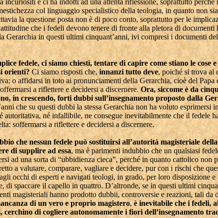
a incuriositi e ci ha indotti ad una attenta riflessione, soprattutto perché
stichezza col linguaggio specialistico della teologia, in quanto non si
uttavia la questione posta non è di poco conto, soprattutto per le implica
’attitudine che i fedeli devono tenere di fronte alla pletora di documenti 
la Gerarchia in questi ultimi cinquant’anni, ivi compresi i documenti de
lice fedele, ci siamo chiesti, tentare di capire come stiano le cose 
i orienti?
Ci siamo risposti che,
innanzi tutto deve
, poiché si trova al
tiva: o affidarsi in toto ai pronunciamenti della Gerarchia, cioè del Papa 
offermarsi a riflettere e decidersi a discernere.
Ora, siccome è da cinq
ono, in crescendo, forti dubbi sull’insegnamento proposto dalla Ge
anni che su questi dubbi la stessa Gerarchia non ha voluto esprimersi i
né autoritativa, né infallibile, ne consegue inevitabilmente che il fedele h
lta: soffermarsi a riflettere e decidersi a discernere.
bio che nessun fedele può sostituirsi all’autorità magisteriale dell
re di supplire ad essa
, ma è parimenti indubbio che un qualsiasi fede
ersi ad una sorta di “ubbidienza cieca”, perché in quanto cattolico non 
retto a valutare, comparare, vagliare e decidere, pur con i rischi che qu
gli occhi di esperti e navigati teologi, in grado, per loro disposizione e 
, di spaccare il capello in quattro. D’altronde, se in questi ultimi cinqua
ti magisteriali hanno prodotto dubbii, controversie e reazioni, tali da 
mancanza di un vero e proprio magistero
,
è inevitabile che i fedeli,
si, cerchino di cogliere autonomamente i fiori dell’insegnamento tra