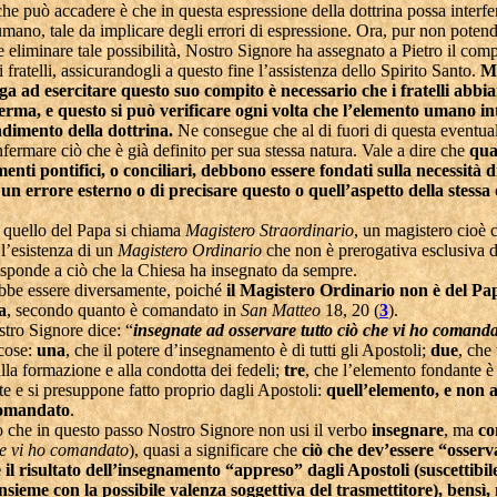
che può accadere è che in questa espressione della dottrina possa interfe
mano, tale da implicare degli errori di espressione. Ora, pur non poten
liminare tale possibilità, Nostro Signore ha assegnato a Pietro il comp
 fratelli, assicurandogli a questo fine l’assistenza dello Spirito Santo.
M
ga ad esercitare questo suo compito è necessario che i fratelli abb
ferma, e questo si può verificare ogni volta che l’elemento umano in
ndimento della dottrina.
Ne consegue che al di fuori di questa eventual
ermare ciò che è già definito per sua stessa natura. Vale a dire che
quas
nti pontifici, o conciliari, debbono essere fondati sulla necessità d
un errore esterno o di precisare questo o quell’aspetto della stessa 
 quello del Papa si chiama
Magistero Straordinario
, un magistero cioè 
l’esistenza di un
Magistero Ordinario
che non è prerogativa esclusiva d
isponde a ciò che la Chiesa ha insegnato da sempre.
bbe essere diversamente, poiché
il Magistero Ordinario non è del Pa
a
, secondo quanto è comandato in
San Matteo
18, 20 (
3
).
ro Signore dice: “
insegnate ad osservare tutto ciò che vi ho comand
 cose:
una
, che il potere d’insegnamento è di tutti gli Apostoli;
due
, che 
lla formazione e alla condotta dei fedeli;
tre
, che l’elemento fondante è
tte e si presuppone fatto proprio dagli Apostoli:
quell’elemento, e non a
comandato
.
o che in questo passo Nostro Signore non usi il verbo
insegnare
, ma
co
he vi ho comandato
), quasi a significare che
ciò che dev’essere “osserv
è il risultato dell’insegnamento “appreso” dagli Apostoli (suscettibil
nsieme con la possibile valenza soggettiva del trasmettitore), bensì,