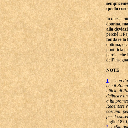
semplicemen
quello così
In questa ot
dottrina,
ma
alla deviazi
perché il P
fondare la 
dottrina, o 
pontificia pr
parole, che l
dell’insegna
NOTE
1
- “
con l’
che il Roma
ufficio di P
definisce un
a lui promes
Redentore vo
costumi: per
per il conse
luglio 1870,
2
- «
Simone