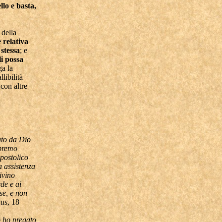
lo e basta,
 della
 relativa
 stessa
; e
li possa
ga la
libilità
 con altre
ato da Dio
upremo
Apostolico
a assistenza
ivino
ede e ai
se, e non
nus
, 18
o ho pregato