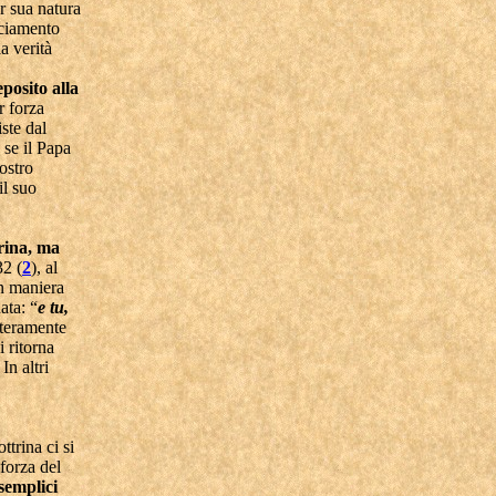
er sua natura
unciamento
a verità
posito alla
r forza
ste dal
 se il Papa
ostro
il suo
trina, ma
32
(
2
), al
in maniera
ata: “
e tu,
nteramente
i ritorna
In altri
ttrina ci si
forza del
 semplici