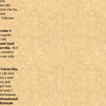
 non
amo dei
zioni che ha,
loro
l Vaticano
e come è
 cospetto
e dei
uant’anni
rarchia
, ed è
n maniera
a una sola
a Gerarchia,
le che non
può e non
esto può
per loro
nt’anni i
determinare
 abbandonati
dizionale