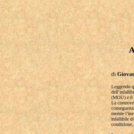
A
di
Giovan
Leggendo qua
dell’infalli
(MOU) e il M
La controver
conseguenza 
mentre l’ine
infallibile 
condizione.