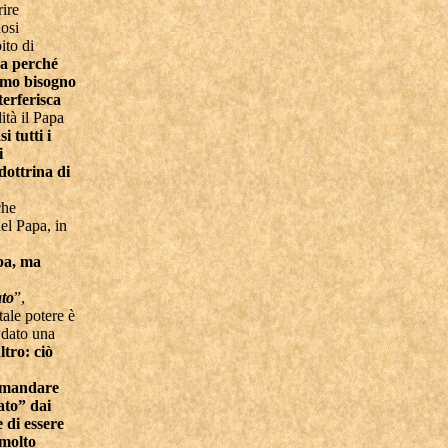
rire
dosi
ito di
a perché
iamo bisogno
terferisca
ità il Papa
i tutti i
i
dottrina di
che
el Papa, in
pa, ma
ato
”,
tale potere è
 dato una
ltro: ciò
mandare
ato” dai
e di essere
 molto