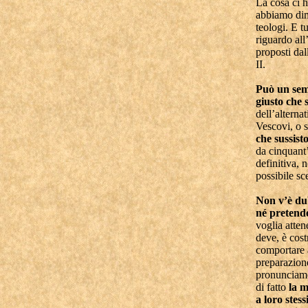
La cosa ci h
abbiamo dime
teologi. E t
riguardo all
proposti dal
II.
Può un semp
giusto che s
dell’alterna
Vescovi, o s
che sussist
da cinquant’
definitiva, 
possibile sce
Non v’è dub
né pretende
voglia atten
deve, è cost
comportare a
preparazione
pronunciamen
di fatto
la 
a loro stes