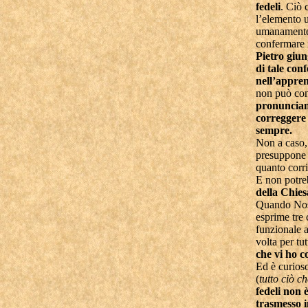
fedeli
. Ciò 
l’elemento u
umanamente e
confermare i
Pietro giun
di tale con
nell’appre
non può conf
pronunciame
correggere 
sempre.
Non a caso,
presuppone 
quanto corr
E non potre
della Chies
Quando Nost
esprime tre
funzionale a
volta per tu
che vi ho 
Ed è curios
(
tutto ciò c
fedeli non 
trasmesso i