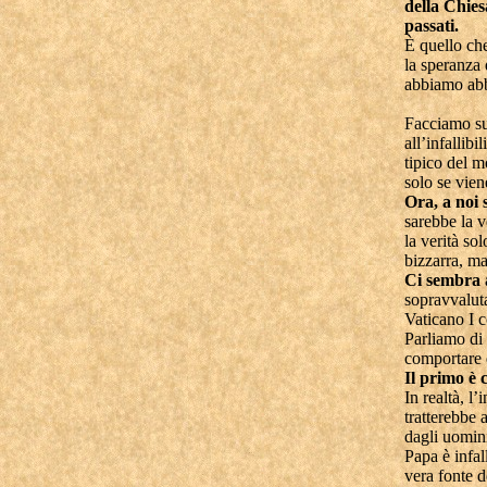
della Chies
passati.
È quello che
la speranza 
abbiamo ab
Facciamo su
all’infallibi
tipico del m
solo se vien
Ora, a noi
sarebbe la v
la verità so
bizzarra, ma
Ci sembra 
sopravvaluta
Vaticano I c
Parliamo di 
comportare d
Il primo è c
In realtà, l’
tratterebbe 
dagli uomin
Papa è infall
vera fonte d