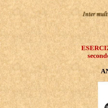
ESERCI
second
A