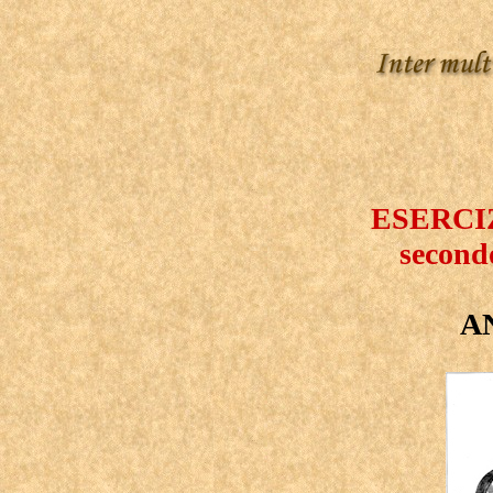
ESERCI
second
A