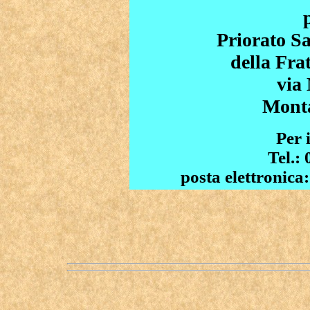
Priorato S
della Fra
via 
Mont
Per 
Tel.:
posta elettronica