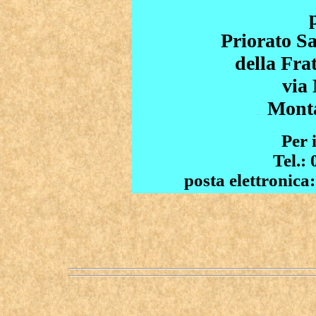
Priorato S
della Fra
via 
Mont
Per 
Tel.:
posta elettronica