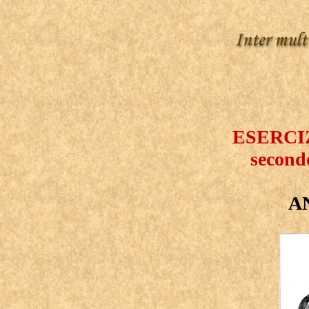
ESERCI
second
A