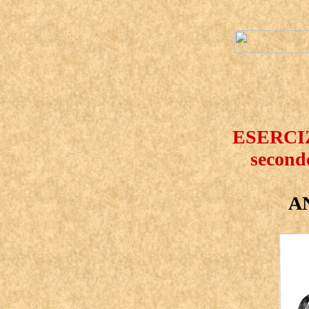
ESERCI
second
A