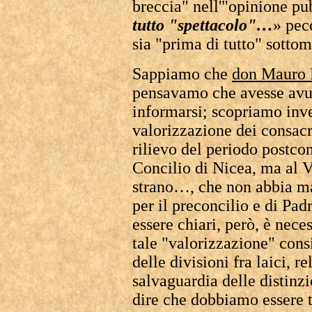
breccia" nell'"opinione pu
tutto "spettacolo"…
» pec
sia "prima di tutto" sotto
Sappiamo che
don Mauro 
pensavamo che avesse avu
informarsi; scopriamo inve
valorizzazione dei consacra
rilievo del periodo postcon
Concilio di Nicea, ma al Va
strano…, che non abbia ma
per il preconcilio e di Pad
essere chiari, però, è nece
tale "valorizzazione" consi
delle divisioni fra laici, re
salvaguardia delle distinz
dire che dobbiamo essere tu