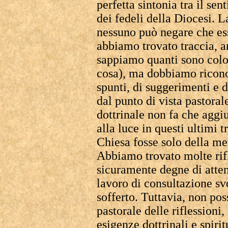
perfetta sintonia tra il sen
dei fedeli della Diocesi. L
nessuno può negare che es
abbiamo trovato traccia, a
sappiamo quanti sono color
cosa), ma dobbiamo ricono
spunti, di suggerimenti e d
dal punto di vista pastoral
dottrinale non fa che aggi
alla luce in questi ultimi t
Chiesa fosse solo della me
Abbiamo trovato molte rifl
sicuramente degne di atten
lavoro di consultazione sv
sofferto. Tuttavia, non po
pastorale delle riflessioni
esigenze dottrinali e spiri