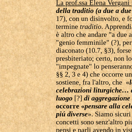
La prof.ssa Elena Vergani
della traditio (a due a due
17), con un disinvolto, e fo
termine
traditio
. Apprendi
è altro che andare "a due a
"genio femminile" (?), per 
diaconato (10.7, §3), forse
presbiteriato; certo, non 
"impegnate" lo penseranno
§§ 2, 3 e 4) che occorre un
sostiene, fra l'altro, che «
celebrazioni liturgiche…
luogo
[?]
di aggregazione
occorre «
pensare alla cel
piú diverse
». Siamo sicuri
concetti sono senz'altro piú
pensi e parli avendo in vis