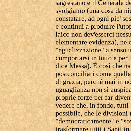
sagrestano e il Generale de
svolgiamo (una cosa da nie
constatare, ad ogni pie' s
e continui a produrre l'utop
laico non dev'esserci ness
elementare evidenza), ne 
"egualizzazione" a senso u
comportarsi in tutto e per
dice Messa). È cosí che na
postconciliari come quella
di grazia, perché mai in n
uguaglianza non si auspica 
proprie forze per far dive
vedere che, in fondo, tutt
possibile, che le divisioni
"democraticamente" e "sov
trasformare tutti i Santi i