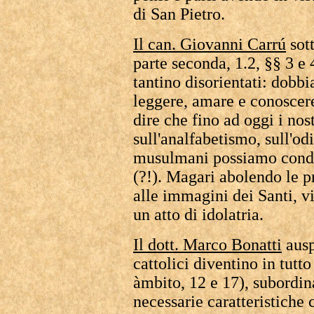
di San Pietro.
Il can. Giovanni Carrú
sott
parte seconda, 1.2, §§ 3 e 
tantino disorientati: dobb
leggere, amare e conoscer
dire che fino ad oggi i nost
sull'analfabetismo, sull'od
musulmani possiamo condi
(?!). Magari abolendo le p
alle immagini dei Santi, v
un atto di idolatria.
Il dott. Marco Bonatti
ausp
cattolici diventino in tutto
àmbito, 12 e 17), subordina
necessarie caratteristiche