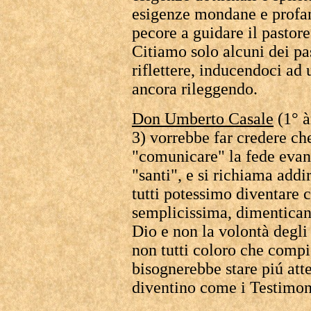
esigenze mondane e profan
pecore a guidare il pastor
Citiamo solo alcuni dei pa
riflettere, inducendoci ad 
ancora rileggendo.
Don Umberto Casale
(1° à
3) vorrebbe far credere che
"comunicare" la fede evan
"santi", e si richiama addir
tutti potessimo diventare 
semplicissima, dimentican
Dio e non la volontà degli
non tutti coloro che compi
bisognerebbe stare piú atte
diventino come i Testimo