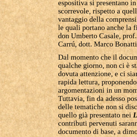
espositiva si presentano i
scorrevole, rispetto a quel
vantaggio della comprensib
le quali portano anche la f
don Umberto Casale, prof.
Carrú, dott. Marco Bonatt
Dal momento che il docume
qualche giorno, non ci è s
dovuta attenzione, e ci si
rapida lettura, proponendo
argomentazioni in un mom
Tuttavia, fin da adesso po
delle tematiche non si disc
quello già presentato nei
L
contributi pervenuti saranno
documento di base, a dimos