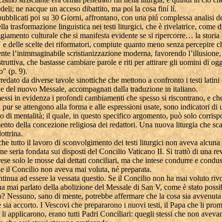
edeli; ne nacque un acceso dibattito, ma poi la cosa finí lí.
 pubblicati poi su 30 Giorni, affrontano, con una piú complessa analisi dei 
la trasformazione linguistica nei testi liturgici, che è rivelatrice, come d
giamento culturale che si manifesta evidente se si ripercorre… la storia
 e delle scelte dei riformatori, compiute quanto meno senza percepire c
nte l’inimmaginabile scristianizzazione moderna, favorendo l’illusione,
struttiva, che bastasse cambiare parole e riti per attirare gli uomini di ogg
o" (p. 9).
orredato da diverse tavole sinottiche che mettono a confronto i testi latin
 e del nuovo Messale, accompagnati dalla traduzione in italiano.
ssi in evidenza i profondi cambiamenti che spesso si riscontrano, e ch
pur se attengono alla forma e alle espressioni usate, sono indicatori di 
di mentalità; il quale, in questo specifico argomento, può solo corris
to della concezione religiosa dei redattori. Una nuova liturgia che sca
ottrina.
 che tutto il lavoro di sconvolgimento dei testi liturgici non aveva alcuna
one seria fondata sui disposti del Concilio Vaticano II. Si trattò di una re
rese solo le mosse dai dettati conciliari, ma che intese condurre e condu
e il Concilio non aveva mai voluta, né preparata.
tinua ad essere la vessata questio. Se il Concilio non ha mai voluto riv
 ha mai parlato della abolizione del Messale di San V, come è stato possi
o? Nessuno, sano di mente, potrebbe affermare che la cosa sia avvenuta
 sia accorto. I Vescovi che prepararono i nuovi testi, il Papa che li prom
li applicarono, erano tutti Padri Conciliari: quegli stessi che non avev