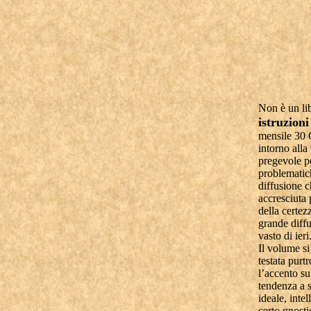
Non è un li
istruzioni
mensile 30 
intorno alla
pregevole pe
problematich
diffusione c
accresciuta 
della certez
grande diffu
vasto di ieri
Il volume si
testata purt
l’accento su 
tendenza a s
ideale, inte
certo gnosti