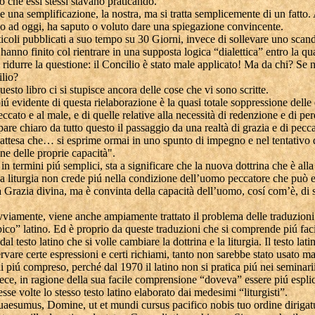
o che essi stessi stavano praticando.
una semplificazione, la nostra, ma si tratta semplicemente di un fatto.
no ad oggi, ha saputo o voluto dare una spiegazione convincente.
rticoli pubblicati a suo tempo su 30 Giorni, invece di sollevare uno scan
 hanno finito col rientrare in una supposta logica “dialettica” entro la qua
ridurre la questione: il Concilio è stato male applicato! Ma da chi? Se 
ilio?
sto libro ci si stupisce ancora delle cose che vi sono scritte.
iú evidente di questa rielaborazione è la quasi totale soppressione delle
peccato e al male, e di quelle relative alla necessità di redenzione e di p
are chiaro da tutto questo il passaggio da una realtà di grazia e di pe
i attesa che… si esprime ormai in uno spunto di impegno e nel tentativo 
ne delle proprie capacità".
o in termini piú semplici, sta a significare che la nuova dottrina che è alla
a liturgia non crede piú nella condizione dell’uomo peccatore che può 
a Grazia divina, ma è convinta della capacità dell’uomo, cosí com’è, di 
vviamente, viene anche ampiamente trattato il problema delle traduzioni
ipico” latino. Ed è proprio da queste traduzioni che si comprende piú fa
al testo latino che si volle cambiare la dottrina e la liturgia. Il testo lat
vare certe espressioni e certi richiami, tanto non sarebbe stato usato ma
piú compreso, perché dal 1970 il latino non si pratica piú nei seminarii).
ece, in ragione della sua facile comprensione “doveva” essere piú esplic
sse volte lo stesso testo latino elaborato dai medesimi “liturgisti”.
uaesumus, Domine, ut et mundi cursus pacifico nobis tuo ordine dirigatu