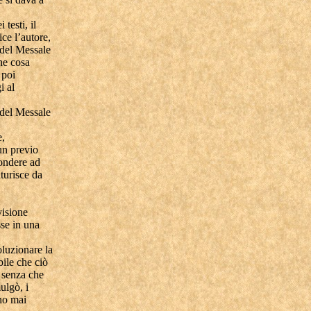
testi, il
ice l’autore,
 del Messale
he cosa
 poi
i al
i del Messale
e,
un previo
pondere ad
turisce da
visione
sse in una
oluzionare la
bile che ciò
 senza che
ulgò, i
ano mai