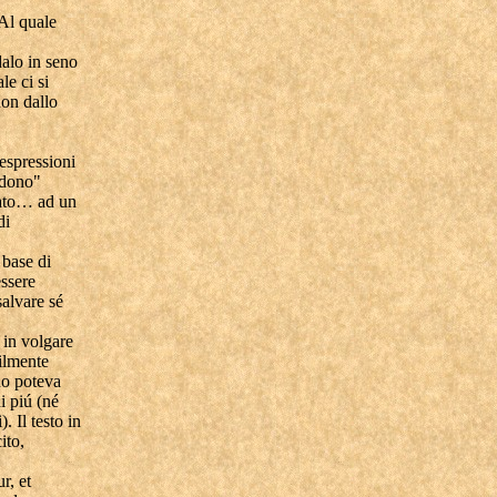
 Al quale
dalo in seno
le ci si
non dallo
 espressioni
erdono"
ccato… ad un
di
 base di
essere
salvare sé
 in volgare
cilmente
ino poteva
i piú (né
 Il testo in
ito,
r, et