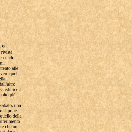
 o
 rivista
rescendo
ni,
ttento alle
avere quella
lla
all’altro
sa editrice a
molto piú
 Sabato, una
so si pone
 quello della
 riferimento
ere che un
e si dava a