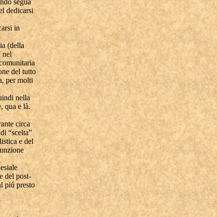
mondo segua
el dedicarsi
arsi in
ia (della
 nel
 comunitaria
one del tutto
a, per molti
uindi nella
, qua e là.
rante circa
 di “scelta”
istica e del
 funzione
esiale
e del post-
l piú presto