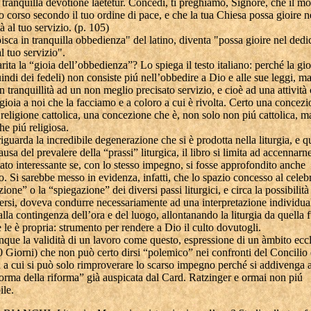
 tranquilla devotione laetetur. Concedi, ti preghiamo, Signore, che il 
uo corso secondo il tuo ordine di pace, e che la tua Chiesa possa gioire n
tà al tuo servizio. (p. 105)
isca in tranquilla obbedienza" del latino, diventa "possa gioire nel dedic
al tuo servizio".
rita la “gioia dell’obbedienza”? Lo spiega il testo italiano: perché la gio
indi dei fedeli) non consiste piú nell’obbedire a Dio e alle sue leggi, ma
n tranquillità ad un non meglio precisato servizio, e cioè ad una attività
gioia a noi che la facciamo e a coloro a cui è rivolta. Certo una concezi
religione cattolica, una concezione che è, non solo non piú cattolica, m
he piú religiosa.
iguarda la incredibile degenerazione che si è prodotta nella liturgia, e q
ausa del prevalere della “prassi” liturgica, il libro si limita ad accennarne
ato interessante se, con lo stesso impegno, si fosse approfondito anche
o. Si sarebbe messo in evidenza, infatti, che lo spazio concesso al celeb
ione” o la “spiegazione” dei diversi passi liturgici, e circa la possibilità
versi, doveva condurre necessariamente ad una interpretazione individual
 alla contingenza dell’ora e del luogo, allontanando la liturgia da quella
 le è propria: strumento per rendere a Dio il culto dovutogli.
que la validità di un lavoro come questo, espressione di un àmbito eccl
0 Giorni) che non può certo dirsi “polemico” nei confronti del Concilio 
 a cui si può solo rimproverare lo scarso impegno perché si addivenga a
forma della riforma” già auspicata dal Card. Ratzinger e ormai non piú
ile.