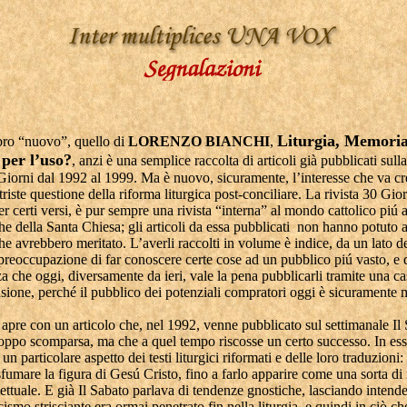
Liturgia, Memoria
bro “nuovo”, quello di
LORENZO BIANCHI
,
 per l’uso?
, anzi è una semplice raccolta di articoli già pubblicati sulla
Giorni dal 1992 al 1999. Ma è nuovo, sicuramente, l’interesse che va c
 triste questione della riforma liturgica post-conciliare. La rivista 30 Gior
r certi versi, è pur sempre una rivista “interna” al mondo cattolico piú a
e della Santa Chiesa; gli articoli da essa pubblicati non hanno potuto 
he avrebbero meritato. L’averli raccolti in volume è indice, da un lato de
preoccupazione di far conoscere certe cose ad un pubblico piú vasto, e d
za che oggi, diversamente da ieri, vale la pena pubblicarli tramite una ca
sione, perché il pubblico dei potenziali compratori oggi è sicuramente 
.
 apre con un articolo che, nel 1992, venne pubblicato sul settimanale Il
roppo scomparsa, ma che a quel tempo riscosse un certo successo. In es
un particolare aspetto dei testi liturgici riformati e delle loro traduzioni:
fumare la figura di Gesú Cristo, fino a farlo apparire come una sorta di
llettuale. E già Il Sabato parlava di tendenze gnostiche, lasciando intend
cismo strisciante era ormai penetrato fin nella liturgia, e quindi in ciò ch