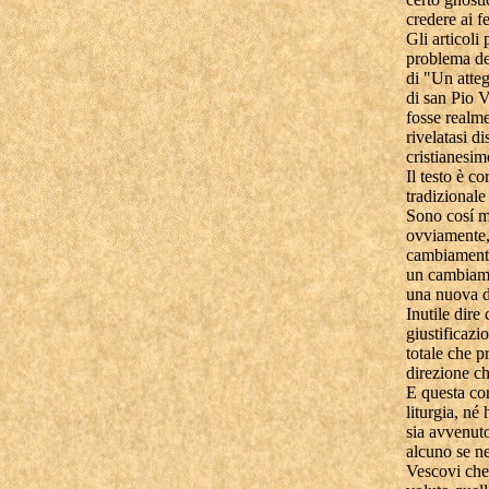
credere ai f
Gli articoli
problema del
di "Un atteg
di san Pio V
fosse realme
rivelatasi di
cristianesim
Il testo è c
tradizionale
Sono cosí me
ovviamente, 
cambiamento 
un cambiamen
una nuova d
Inutile dire
giustificazi
totale che p
direzione ch
E questa con
liturgia, né
sia avvenut
alcuno se ne
Vescovi che 