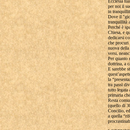
Ecclesia tua
per noi il s
in tranquilli
Dove il "gio
tranquillità 
Perché è spa
Chiesa, e qu
dedicarsi co
che procuri 
nuova della 
versi, neanc
Per quanto r
dottrina, a c
E sarebbe st
quest’aspett
la “presentaz
tra passi di
tutto legata
primaria che
Resta comun
(quello di 3
Concilio, ed
a quella “ri
procrastinab