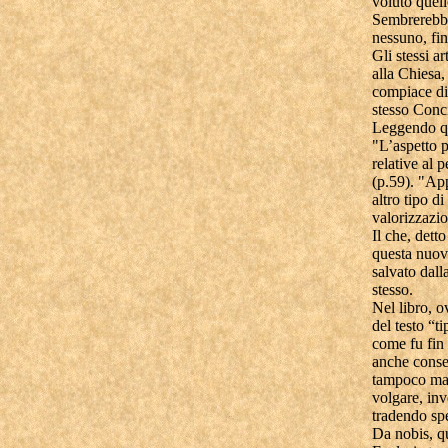
voluto quell
Sembrerebbe 
nessuno, fi
Gli stessi a
alla Chiesa,
compiace di 
stesso Conc
Leggendo que
"L’aspetto p
relative al 
(p.59). "App
altro tipo d
valorizzazio
Il che, dett
questa nuov
salvato dall
stesso.
Nel libro, o
del testo “t
come fu fin d
anche conser
tampoco mai 
volgare, inv
tradendo spe
Da nobis, q