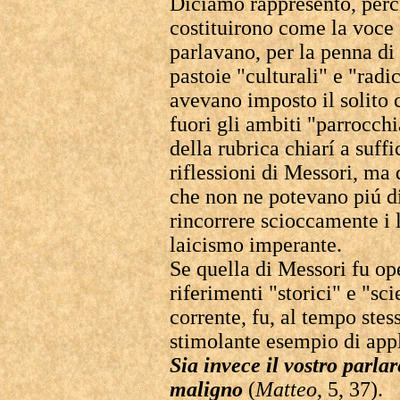
Diciamo rappresentò, perch
costituirono come la voce 
parlavano, per la penna di
pastoie "culturali" e "radic
avevano imposto il solito
fuori gli ambiti "parrocchia
della rubrica chiarí a suff
riflessioni di Messori, ma 
che non ne potevano piú di
rincorrere scioccamente i 
laicismo imperante.
Se quella di Messori fu op
riferimenti "storici" e "sci
corrente, fu, al tempo stes
stimolante esempio di app
Sia invece il vostro parlare
maligno
(
Matteo
, 5, 37).