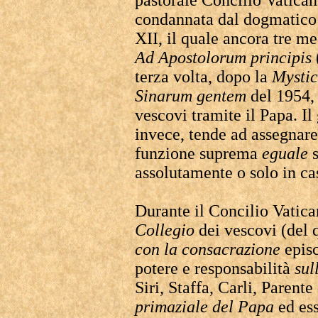
pastorale Concilio Vatican
condannata dal dogmatico 
XII, il quale ancora tre me
Ad Apostolorum principis
terza volta, dopo la
Mystic
Sinarum gentem
del 1954, 
vescovi tramite il Papa. I
invece, tende ad assegnar
funzione suprema
eguale
s
assolutamente o solo in ca
Durante il Concilio Vatican
Collegio
dei vescovi (del q
con la consacrazione
episc
potere e responsabilità
sul
Siri, Staffa, Carli, Parent
primaziale del Papa
ed ess