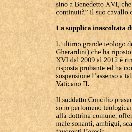
sino a Benedetto XVI, che 
continuità” il suo cavallo d
La supplica inascoltata 
L’ultimo grande teologo d
Gherardini) che ha ripost
XVI dal 2009 al 2012 è ri
risposta probante ed ha co
sospensione l’assenso a ta
Vaticano II.
Il suddetto Concilio presen
sono perlomeno teologicam
alla dottrina comune, offen
male sonanti, ambigui, sca
favorenti l’eresia.