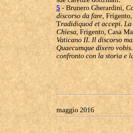
5
- Brunero Gherardini,
Co
discorso da fare
, Frigento
T
radidiquod et accepi. La 
Chiesa
, Frigento, Casa Ma
Vaticano II. Il discorso m
Quaecumque dixero vobis. 
confronto con la storia e l
maggio 2016