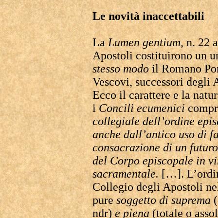
Le novità inaccettabili
La
Lumen gentium
, n. 22 
Apostoli costituirono un 
stesso modo
il Romano Pont
Vescovi, successori degli A
Ecco il carattere e la natu
i
Concili ecumenici
compr
collegiale dell’ordine epi
anche dall’antico uso di f
consacrazione di un futur
del Corpo episcopale in vi
sacramentale.
[…]. L’ordin
Collegio degli Apostoli ne
pure
soggetto di suprema
(
ndr)
e piena
(totale o asso