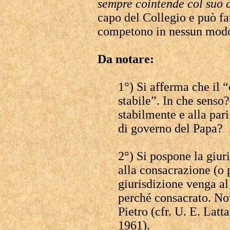
sempre cointende col suo 
capo del Collegio e può f
competono in nessun modo
Da notare:
1°) Si afferma che il 
stabile”. In che senso
stabilmente e alla par
di governo del Papa?
2°) Si pospone la giu
alla consacrazione (o 
giurisdizione venga 
perché consacrato. Nov
Pietro (cfr. U. E. Latt
1961).