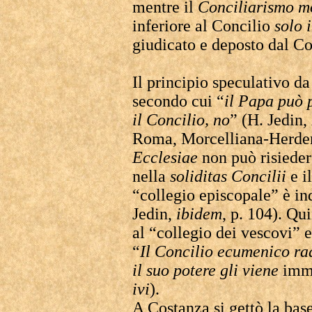
mentre il
Conciliarismo m
inferiore al Concilio
solo 
giudicato e deposto dal Co
Il principio speculativo da
secondo cui “
il Papa può 
il Concilio, no
” (H. Jedin,
Roma, Morcelliana-Herder,
Ecclesiae
non può risieder
nella
soliditas Concilii
e i
“collegio episcopale” è ind
Jedin,
ibidem
, p. 104). Qu
al “collegio dei vescovi” e
“
Il Concilio ecumenico ra
il suo potere gli viene
imme
ivi
).
A Costanza si gettò la base