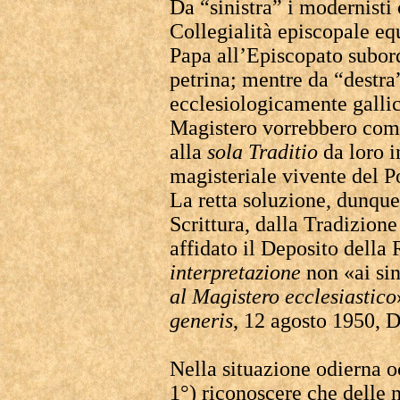
Da “sinistra” i modernisti 
Collegialità episcopale e
Papa all’Episcopato subor
petrina; mentre da “destra”
ecclesiologicamente galli
Magistero vorrebbero come
alla
sola Traditio
da loro i
magisteriale vivente del P
La retta soluzione, dunque,
Scrittura, dalla Tradizion
affidato il Deposito della
interpretazione
non «ai sin
al Magistero ecclesiastico
generis
, 12 agosto 1950, 
Nella situazione odierna o
1°) riconoscere che delle n