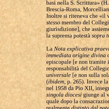
basi nella S. Scrittura» (H
Brescia-Roma, Morcelliana
Inoltre si riteneva che «i
stesso
membro del Collegi
giurisdizione], che assiem
la suprema potestà
sopra t
La
Nota explicativa praev
immediata origine divina
d
episcopale [e non tramite 
responsabilità del Collegi
universale
[e non sulla so
(
ibidem
, p. 265). Invece la
nel 1958 da Pio XII, insegn
singola diocesi
giunge al 
quale dopo la consacrazion
realmente
distinto dal pot