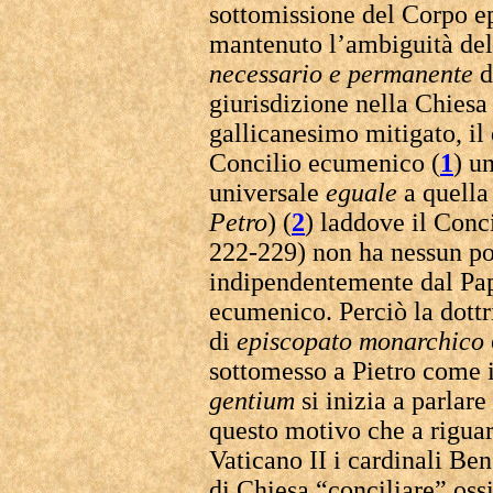
sottomissione del Corpo ep
mantenuto l’ambiguità de
necessario e permanente
d
giurisdizione nella Chiesa
gallicanesimo mitigato, il
Concilio ecumenico (
1
) u
universale
eguale
a quella
Petro
) (
2
) laddove il Con
222-229) non ha nessun po
indipendentemente dal Pap
ecumenico. Perciò la dottr
di
episcopato
monarchico
sottomesso a Pietro come 
gentium
si inizia a parlare
questo motivo che a riguar
Vaticano II i cardinali Be
di Chiesa “conciliare” ossi