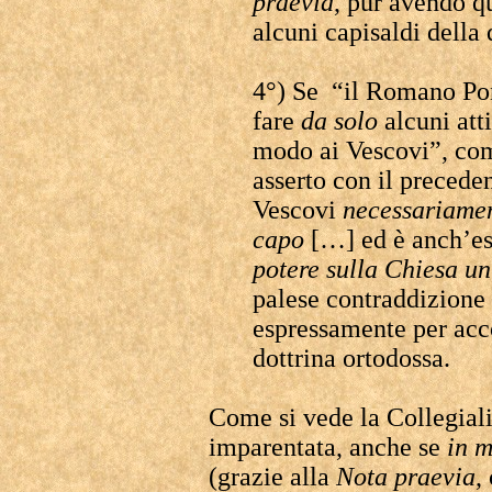
praevia
, pur avendo qu
alcuni capisaldi della 
4°) Se “il Romano Pon
fare
da solo
alcuni att
modo ai Vescovi”, com
asserto con il precede
Vescovi
necessariamen
capo
[…] ed è anch’e
potere sulla Chiesa un
palese contraddizione 
espressamente per acco
dottrina ortodossa.
Come si vede la Collegiali
imparentata, anche se
in m
(grazie alla
Nota praevia
,