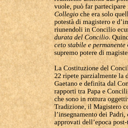
vuole, può far partecipare 
Collegio
che era solo quel
potestà di magistero e d’i
riunendoli in Concilio ec
durata del Concilio
. Quin
ceto stabile
e permanente
supremo potere di magister
La Costituzione del Conci
22 ripete parzialmente la d
Gaetano e definita dal Con
rapporti tra Papa e Concil
che sono in rottura oggetti
Tradizione, il Magistero c
l’insegnamento dei Padri, d
approvati dell’epoca post-