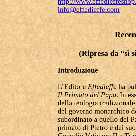
http://www.effedieffeshop
info@effedieffe.com
Recen
(Ripresa da “sì 
Introduzione
L’Editore
Effedieffe
ha pub
Il Primato del Papa
. In e
della teologia tradizionale
del governo monarchico de
subordinato a quello del Pa
primato di Pietro e dei suoi
Concilio Vaticano II e Tra