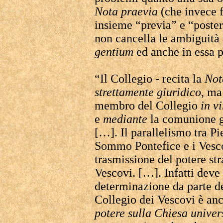
Nota
praevia
(che invece f
insieme “previa” e “poste
non cancella le ambiguità e
gentium
ed anche in essa 
“Il Collegio - recita la
Not
strettamente giuridico
, ma
membro del Collegio
in v
e
mediante
la comunione ge
[…]. Il parallelismo tra Pie
Sommo Pontefice e i Vescov
trasmissione del potere str
Vescovi. […]. Infatti deve
determinazione da parte del
Collegio dei Vescovi è an
potere sulla Chiesa univer