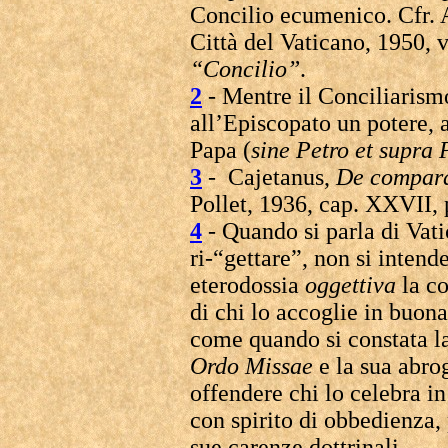
Concilio ecumenico. Cfr. A
Città del Vaticano, 1950, v
“Concilio”
.
2
- Mentre il Conciliarism
all’Episcopato un potere, a
Papa (
sine Petro et supra
3
- Cajetanus,
De compara
Pollet, 1936, cap. XXVII, p
4
- Quando si parla di Vati
ri-“gettare”, non si intend
eterodossia
oggettiva
la co
di chi lo accoglie in buon
come quando si constata la
Ordo Missae
e la sua abro
offendere chi lo celebra i
con spirito di obbedienza,
sue carenze dottrinali.