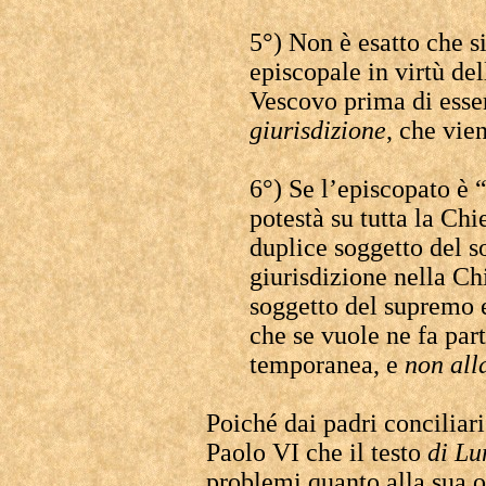
5°) Non è esatto che s
episcopale in virtù de
Vescovo prima di esse
giurisdizione
, che vie
6°) Se l’episcopato è 
potestà su tutta la Ch
duplice soggetto del 
giurisdizione nella Ch
soggetto del supremo e
che se vuole ne fa par
temporanea, e
non all
Poiché dai padri conciliari
Paolo VI che il testo
di L
problemi quanto alla sua o