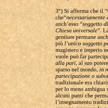
3°) Si afferma che il 
che“
necessariamente 
anch’esso “
soggetto d
Chiesa universale
”. L
gentium
permane anch
più
l’unico soggetto p
magistero e imperio ne
vuole può far partecip
alla
pari,
al suo potere
sparso nel mondo,
in 
partecipazione o subo
tradizionale era chiar
per lo meno ambigua s
alcuni punti che perm
l’insegnamento tradizi