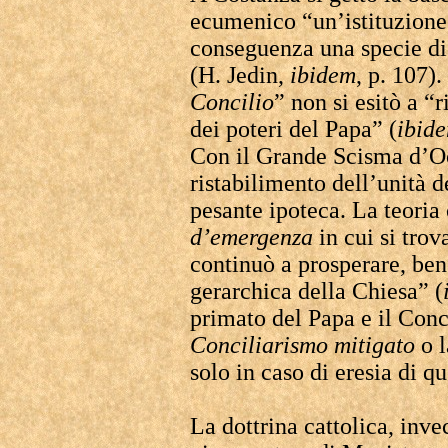
ecumenico “un’istituzione
conseguenza una specie di
(H. Jedin,
ibidem
, p. 107).
Concilio
” non si esitò a “r
dei poteri del Papa” (
ibid
Con il Grande Scisma d’Occ
ristabilimento dell’unità 
pesante ipoteca. La teoria 
d’emergenza
in cui si trov
continuò a prosperare, ben
gerarchica della Chiesa” (
primato del Papa e il Conci
Conciliarismo
mitigato
o l
solo in caso di eresia di qu
La dottrina cattolica, inve