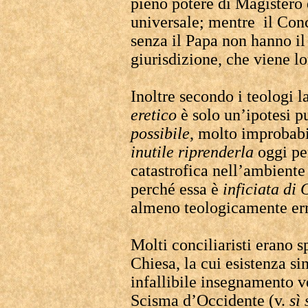
pieno potere di Magistero 
universale; mentre il Conc
senza il Papa non hanno il
giurisdizione, che viene l
Inoltre secondo i teologi l
eretico
è solo un’ipotesi p
possibile
, molto improbabi
inutile
riprenderla
oggi per
catastrofica nell’ambiente
perché essa è
inficiata di
almeno teologicamente er
Molti conciliaristi erano s
Chiesa, la cui esistenza sin
infallibile insegnamento
Scisma d’Occidente (v.
sì 