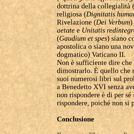
dottrina della collegialità 
religiosa (
Dignitatis huma
Rivelazione (
Dei Verbum
)
aetate
e
Unitatis redintegr
(
Gaudium et spes
) siano c
apostolica o siano una nov
dogmatico) Vaticano II.
Non è sufficiente dire che 
dimostrarlo. È quello che
suoi numerosi libri sul pr
a Benedetto XVI senza aver
non rispondere è di per sé 
rispondere, poiché non si 
Conclusione