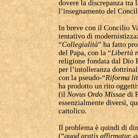
dovere la discrepanza tra 
l’insegnamento del Concili
In breve con il Concilio V
tentativo di modernistizza
“
Collegialità
” ha fatto pr
del Papa, con la “
Libertà r
religione fondata dal Dio F
per l’intolleranza dottrin
con la pseudo-“
Riforma li
ha prodotto un rito oggett
(il
Novus Ordo Missae
di P
essenzialmente diversi, qu
cattolico.
Il problema è quindi di di
(“
quod gratis affirmatur, g