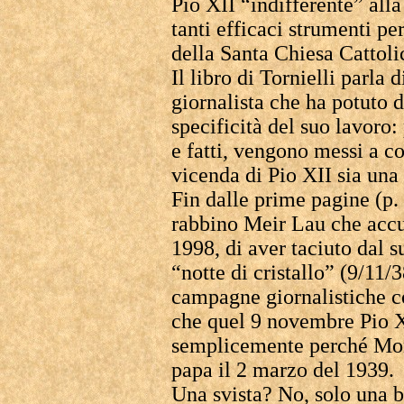
Pio XII “indifferente” alla
tanti efficaci strumenti pe
della Santa Chiesa Cattoli
Il libro di Tornielli parla 
giornalista che ha potuto 
specificità del suo lavoro
e fatti, vengono messi a c
vicenda di Pio XII sia una 
Fin dalle prime pagine (p. 
rabbino Meir Lau che accu
1998, di aver taciuto dal s
“notte di cristallo” (9/11/3
campagne giornalistiche c
che quel 9 novembre Pio X
semplicemente perché Mon
papa il 2 marzo del 1939.
Una svista? No, solo una 