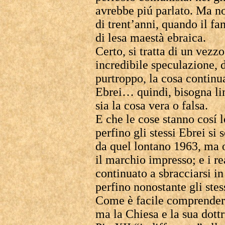
avrebbe piú parlato. Ma n
di trent’anni, quando il fa
di lesa maestà ebraica.
Certo, si tratta di un vezz
incredibile speculazione, 
purtroppo, la cosa continua
Ebrei… quindi, bisogna lin
sia la cosa vera o falsa.
E che le cose stanno cosí l
perfino gli stessi Ebrei si 
da quel lontano 1963, ma o
il marchio impresso; e i rea
continuato a sbracciarsi in
perfino nonostante gli stes
Come è facile comprendere
ma la Chiesa e la sua dottr