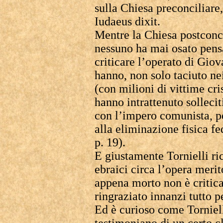
sulla Chiesa preconciliare
Iudaeus dixit.
Mentre la Chiesa postconc
nessuno ha mai osato pen
criticare l’operato di Gio
hanno, non solo taciuto ne
(con milioni di vittime cr
hanno intrattenuto sollecit
con l’impero comunista, p
alla eliminazione fisica fed
p. 19).
E giustamente Tornielli ri
ebraici circa l’opera merit
appena morto non è critica
ringraziato innanzi tutto pe
Ed è curioso come Torniell