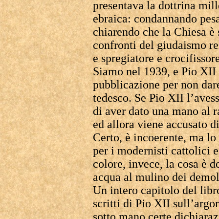
presentava la dottrina mil
ebraica: condannando pes
chiarendo che la Chiesa è 
confronti del giudaismo re
e spregiatore e crocifissor
Siamo nel 1939, e Pio XII 
pubblicazione per non dare
tedesco. Se Pio XII l’aves
di aver dato una mano al 
ed allora viene accusato d
Certo, è incoerente, ma lo 
per i modernisti cattolici 
colore, invece, la cosa è d
acqua al mulino dei demoli
Un intero capitolo del libr
scritti di Pio XII sull’arg
sotto mano certe dichiara