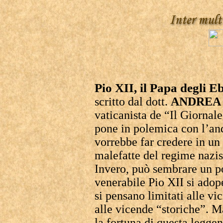
Pio XII, il Papa degli E
scritto dal dott.
ANDREA
vaticanista de “Il Giornale”
pone in polemica con l’and
vorrebbe far credere in un
malefatte del regime nazi
Invero, può sembrare un po
venerabile Pio XII si adope
si pensano limitati alle vi
alle vicende “storiche”. Ma
la fortuna di questa legge