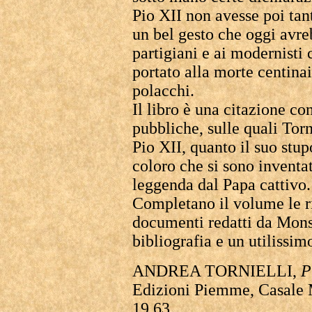
Pio XII non avesse poi tan
un bel gesto che oggi avreb
partigiani e ai modernisti 
portato alla morte centinai
polacchi.
Il libro è una citazione c
pubbliche, sulle quali Torn
Pio XII, quanto il suo stup
coloro che si sono inventa
leggenda dal Papa cattivo.
Completano il volume le ri
documenti redatti da Mons.
bibliografia e un utilissim
ANDREA TORNIELLI,
P
Edizioni Piemme, Casale M
19,63.