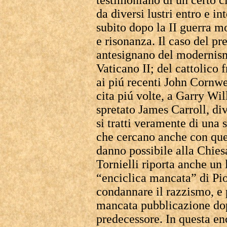
testimoniano di un certo c
da diversi lustri entro e in
subito dopo la II guerra 
e risonanza. Il caso del p
antesignano del modernism
Vaticano II; del cattolico
ai piú recenti John Cornwel
cita piú volte, a Garry Wil
spretato James Carroll, d
si tratti veramente di una 
che cercano anche con que
danno possibile alla Chies
Tornielli riporta anche un
“enciclica mancata” di Pio
condannare il razzismo, e 
mancata pubblicazione dop
predecessore. In questa en