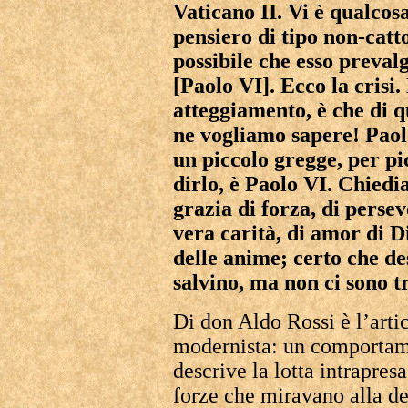
Vaticano II. Vi è qualcos
pensiero di tipo non-catt
possibile che esso preval
[Paolo VI]. Ecco la crisi. 
atteggiamento, è che di q
ne vogliamo sapere! Paol
un piccolo gregge, per pi
dirlo, è Paolo VI. Chiedi
grazia di forza, di perse
vera carità, di amor di Di
delle anime; certo che de
salvino, ma non ci sono t
Di don Aldo Rossi è l’arti
modernista: un comportam
descrive la lotta intrapres
forze che miravano alla d