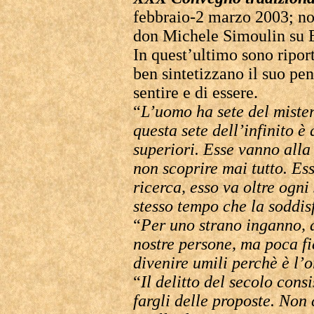
febbraio-2 marzo 2003; non
don Michele Simoulin su Er
In quest’ultimo sono riport
ben sintetizzano il suo pe
sentire e di essere.
“
L’uomo ha sete del mister
questa sete dell’infinito è
superiori. Esse vanno alla
non scoprire mai tutto. Ess
ricerca, esso va oltre ogni
stesso tempo che la soddis
“
Per uno strano inganno, 
nostre persone, ma poca fie
divenire umili perchè è l’o
“
Il delitto del secolo cons
fargli delle proposte. Non 