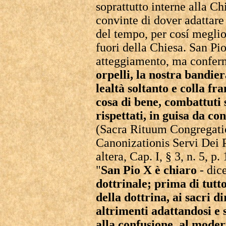
soprattutto interne alla C
convinte di dover adattare 
del tempo, per cosí meglio
fuori della Chiesa. San P
atteggiamento, ma confer
orpelli, la nostra bandier
lealtà soltanto e colla 
cosa di bene, combattuti 
rispettati, in guisa da 
(Sacra Rituum Congregatio
Canonizationis Servi Dei P
altera, Cap. I, § 3, n. 5, p.
"
San Pio X è chiaro
- dic
dottrinale; prima di tutt
della dottrina, ai sacri d
altrimenti adattandosi e 
alla confusione, al moder