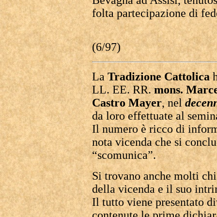
Bevagna ad Assisi, tenutos
folta partecipazione di fed
(6/97)
La
Tradizione Cattolica
h
LL. EE. RR.
mons. Marce
Castro Mayer
, nel
decenn
da loro effettuate al semi
Il numero è ricco di infor
nota vicenda che si conclu
“scomunica”.
Si trovano anche molti chia
della vicenda e il suo intr
Il tutto viene presentato di
contenute le prime dichiar