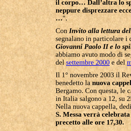
il corpo… Dall’altra lo s
neppure disprezzare ecce
…
".
Con
Invito alla lettura 
segnalano in particolare i
Giovanni Paolo II e lo spir
abbiamo avuto modo di segn
del
settembre 2000
e del
m
Il 1° novembre 2003 il Re
benedetto la
nuova cappel
Bergamo. Con questa, le ca
in Italia salgono a 12, su 
Nella nuova cappella, ded
S. Messa verrà celebrata 
precetto alle ore 17,30.