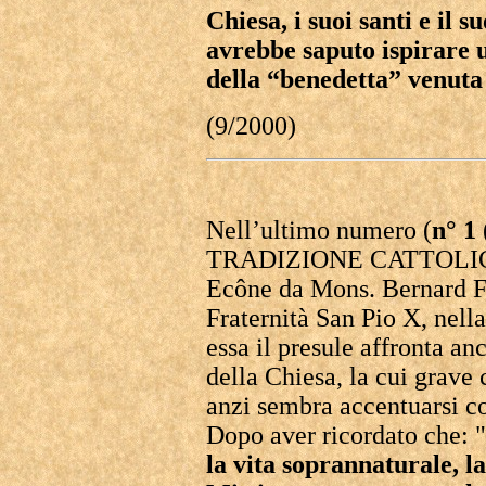
Chiesa, i suoi santi e il 
avrebbe saputo ispirare 
della “benedetta” venuta
(9/2000)
Nell’ultimo numero (
n° 1
TRADIZIONE CATTOLICA, è
Ecône da Mons. Bernard Fe
Fraternità San Pio X, nella
essa il presule affronta an
della Chiesa, la cui grave
anzi sembra accentuarsi co
Dopo aver ricordato che: "
la vita soprannaturale, l