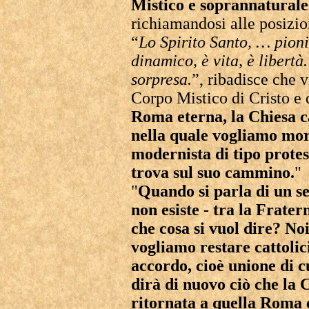
Mistico e soprannatural
richiamandosi alle posizio
“
Lo Spirito Santo, … pion
dinamico, è vita, è libert
sorpresa.
”, ribadisce che v
Corpo Mistico di Cristo e 
Roma eterna, la Chiesa ca
nella quale vogliamo mor
modernista di tipo protes
trova sul suo cammino.
"
"
Quando si parla di un se
non esiste - tra la Frater
che cosa si vuol dire? No
vogliamo restare cattolic
accordo, cioè unione di c
dirà di nuovo ciò che la 
ritornata a quella Roma 