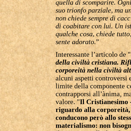
quella di scomparire. Ogn
suo trionfo parziale, ma un
non chiede sempre di cacci
di coabitare con lui. Un i
qualche cosa, chiede tutto
sente adorato.
”
Interessante l’articolo de 
della civiltà cristiana. Ri
corporeità nella civiltà a
alcuni aspetti controversi e
limite della componente c
contrapporsi all’ànima, ma
valore. "
Il Cristianesimo -
riguardo alla corporeità,
conducono però allo stess
materialismo: non bisogn