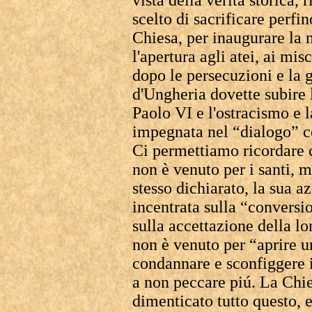
vista della verità storica,
scelto di sacrificare perfin
Chiesa, per inaugurare la 
l'apertura agli atei, ai mis
dopo le persecuzioni e la 
d'Ungheria dovette subire 
Paolo VI e l'ostracismo e 
impegnata nel “dialogo” c
Ci permettiamo ricordare 
non è venuto per i santi, 
stesso dichiarato, la sua a
incentrata sulla “conversio
sulla accettazione della lo
non è venuto per “aprire u
condannare e sconfiggere i
a non peccare piú. La Chi
dimenticato tutto questo,