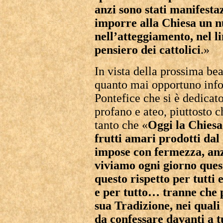
anzi sono stati manifesta
imporre alla Chiesa un n
nell’atteggiamento, nel li
pensiero dei cattolici
.»
In vista della prossima be
quanto mai opportuno info
Pontefice che si è dedicat
profano e ateo, piuttosto ch
tanto che «
Oggi la Chiesa 
frutti amari prodotti dal
impose con fermezza, anzi
viviamo ogni giorno quest
questo rispetto per tutti 
e per tutto… tranne che p
sua Tradizione, nei quali
da confessare davanti a t