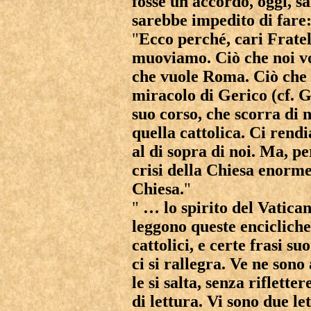
fosse un accordo, oggi, s
sarebbe impedito di fare
"
Ecco perché, cari Fratell
muoviamo. Ciò che noi vog
che vuole Roma. Ciò che n
miracolo di Gerico (cf. Gi
suo corso, che scorra di 
quella cattolica. Ci rend
al di sopra di noi. Ma, p
crisi della Chiesa enorme
Chiesa.
"
"
… lo spirito del Vatican
leggono queste enciclich
cattolici, e certe frasi su
ci si rallegra. Ve ne sono
le si salta, senza riflette
di lettura. Vi sono due le