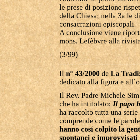
le prese di posizione rispe
della Chiesa; nella 3a le d
consacrazioni episcopali.
A conclusione viene riport
mons. Lefèbvre alla rivist
(3/99)
Il
n° 43/2000
de
La Tradi
dedicato alla figura e all
Il Rev. Padre Michele Si
che ha intitolato:
Il papa 
ha raccolto tutta una serie
comprende come le parole e
hanno cosí colpito la ge
spontanei e improvvisati