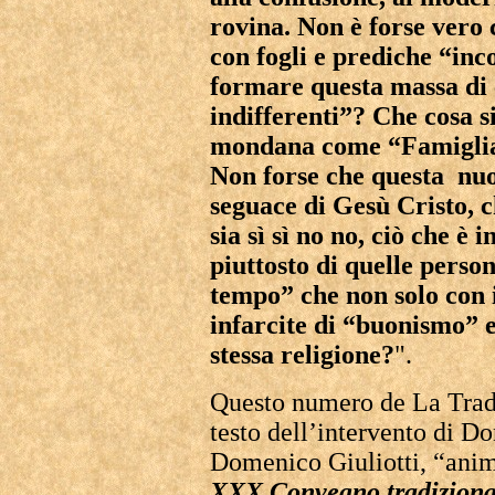
rovina. Non è forse vero 
con fogli e prediche “inc
formare questa massa di c
indifferenti”? Che cosa s
mondana come “Famiglia 
Non forse che questa nuo
seguace di Gesù Cristo, c
sia sì sì no no, ciò che è
piuttosto di quelle person
tempo” che non solo con i
infarcite di “buonismo” 
stessa religione?
".
Questo numero de La Tradi
testo dell’intervento di D
Domenico Giuliotti, “animo
XXX Convegno tradizionali