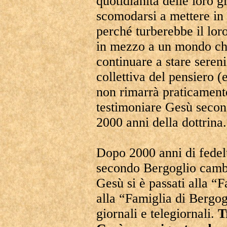
quotidianità delle loro 
scomodarsi a mettere in 
perché turberebbe il lo
in mezzo a un mondo che
continuare a stare seren
collettiva del pensiero (
non rimarrà praticament
testimoniare Gesù second
2000 anni della dottrina.
Dopo 2000 anni di fedelt
secondo Bergoglio cambi
Gesù si è passati alla “
alla “Famiglia di Bergog
giornali e telegiornali.
T