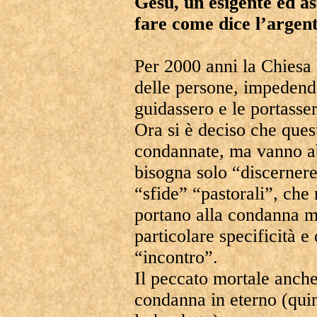
Gesù, un esigente ed a
fare come dice l’argent
Per 2000 anni la Chiesa 
delle persone, impedend
guidassero e le portasse
Ora si è deciso che ques
condannate, ma vanno ab
bisogna solo “discerner
“sfide” “pastorali”, che
portano alla condanna m
particolare specificità 
“incontro”.
Il peccato mortale anch
condanna in eterno (qui