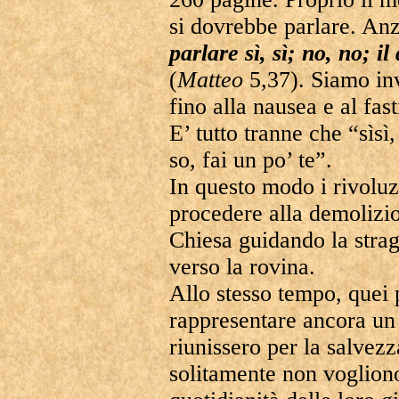
si dovrebbe parlare. Anz
parlare sì, sì; no, no; i
(
Matteo
5,37). Siamo inv
fino alla nausea e al fa
E’ tutto tranne che “sìsì
so, fai un po’ te”.
In questo modo i rivoluz
procedere alla demolizio
Chiesa guidando la stra
verso la rovina.
Allo stesso tempo, quei 
rappresentare ancora un 
riunissero per la salvez
solitamente non voglion