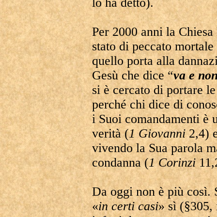
lo ha detto).
Per 2000 anni la Chiesa h
stato di peccato mortale
quello porta alla dannaz
Gesù che dice “
va e non
si è cercato di portare l
perché chi dice di conos
i Suoi comandamenti è un
verità (
1 Giovanni
2,4) 
vivendo la Sua parola m
condanna (
1 Corinzi
11,
Da oggi non è più così.
«
in certi casi
» sì (§305, 