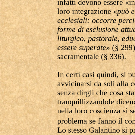
infatti devono essere «i
loro integrazione «
può e
ecclesiali: occorre perci
forme di esclusione attu
liturgico, pastorale, edu
essere superate
» (§ 299)
sacramentale (§ 336).
In certi casi quindi, si 
avvicinarsi da soli alla
senza dirgli che cosa st
tranquillizzandole dicen
nella loro coscienza si s
problema se fanno il co
Lo stesso Galantino si pr