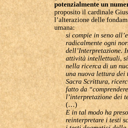
potenzialmente un numero 
proposito il cardinale Giu
l’alterazione delle fondam
umana:
si compie in seno all’
radicalmente ogni nor
dell’Interpretazione. In
attività intellettuali,
nella ricerca di un nu
una nuova lettura dei t
Sacra Scrittura, ricer
fatto da “comprendere
l’interpretazione dei te
(…)
E in tal modo ha pres
reinterpretare i testi sc
i testi dogmatici dell