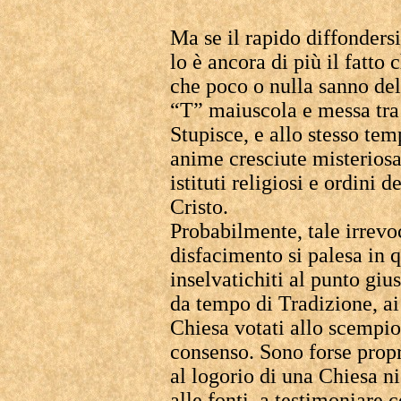
Ma se il rapido diffondersi
lo è ancora di più il fatto 
che poco o nulla sanno del
“T” maiuscola e messa tra 
Stupisce, e allo stesso te
anime cresciute misterios
istituti religiosi e ordini 
Cristo.
Probabilmente, tale irrevo
disfacimento si palesa in q
inselvatichiti al punto giu
da tempo di Tradizione, a
Chiesa votati allo scempio 
consenso. Sono forse propri
al logorio di una Chiesa nic
alle fonti, a testimoniare 