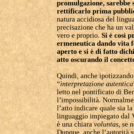
promulgazione, sarebbe s
rettificarlo prima pubbli
natura accidiosa del lingua
precisazione che ha un va
vero e proprio.
Si è così 
ermeneutica dando vita
aperto e si è di fatto dic
atto oscurando il concetto
Quindi, anche ipotizzando 
“
interpretazione autentica
letto nel pontificato di B
l’impossibilità. Normalme
l’atto indicare quale sia l
linguaggio impiegato dal V
è una chiara
voluntas
, se 
Dunque, anche l’autorità 