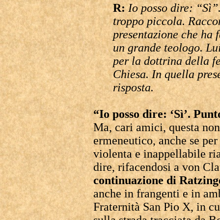
R:
Io posso dire: “Sì
troppo piccola. Raccom
presentazione che ha f
un grande teologo. Lu
per la dottrina della 
Chiesa. In quella pre
risposta.
“Io posso dire: ‘Sì’. Punt
Ma, cari amici, questa non 
ermeneutico, anche se per 
violenta e inappellabile ri
dire, rifacendosi a von Cl
continuazione di Ratzinge
anche in frangenti e in amb
Fraternità San Pio X, in c