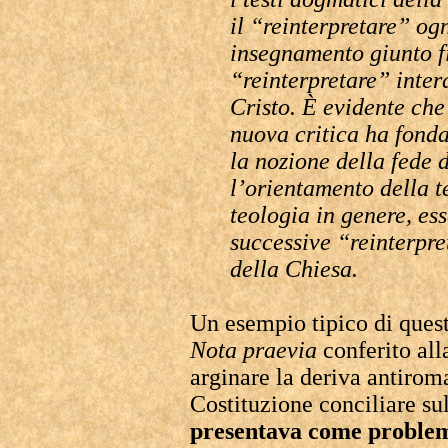
il “reinterpretare” ogn
insegnamento giunto fi
“reinterpretare” inter
Cristo. È evidente che
nuova critica ha fond
la nozione della fede 
l’orientamento della te
teologia in genere, es
successive “reinterpr
della Chiesa.
Un esempio tipico di questa
Nota praevia
conferito all
arginare la deriva antirom
Costituzione conciliare su
presentava come problem