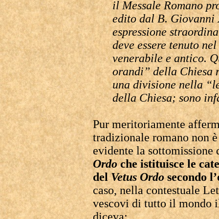
il Messale Romano pr
edito dal B. Giovanni
espressione straordina
deve essere tenuto nel
venerabile e antico. Q
orandi” della Chiesa 
una divisione nella “l
della Chiesa; sono inf
Pur meritoriamente afferm
tradizionale romano non è 
evidente la sottomissione 
Ordo
che istituisce le ca
del
Vetus Ordo
secondo l’
caso, nella contestuale Let
vescovi di tutto il mondo i
diceva: