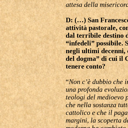
attesa della misericor
D: (…) San Francesco
attività pastorale, co
dal terribile destino
“infedeli” possibile. 
negli ultimi decenni, 
del dogma” di cui il
tenere conto?
“
Non c’è dubbio che i
una profonda evoluzio
teologi del medioevo 
che nella sostanza tut
cattolico e che il pag
margini, la scoperta d