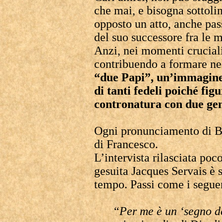
che mai, e bisogna sottol
opposto un atto, anche pass
del suo successore fra le 
Anzi, nei momenti cruciali
contribuendo a formare ne
“due Papi”, un’immagine
di tanti fedeli poiché fi
contronatura con due geni
Ogni pronunciamento di Be
di Francesco.
L’intervista rilasciata poc
gesuita Jacques Servais è 
tempo. Passi come i seguen
“
Per me è un ‘segno dei