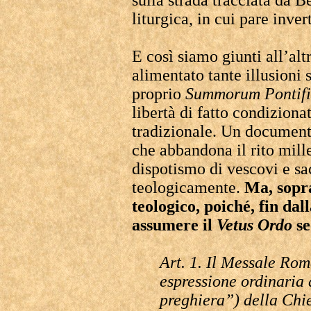
sulla strada tracciata da 
liturgica, in cui pare invert
E così siamo giunti all’al
alimentato tante illusioni 
proprio
Summorum Pontif
libertà di fatto condiziona
tradizionale. Un document
che abbandona il rito mille
dispotismo di vescovi e sa
teologicamente.
Ma, sopra
teologico, poiché, fin dal
assumere il
Vetus Ordo
se
Art. 1. Il Messale Ro
espressione ordinaria 
preghiera”) della Chies