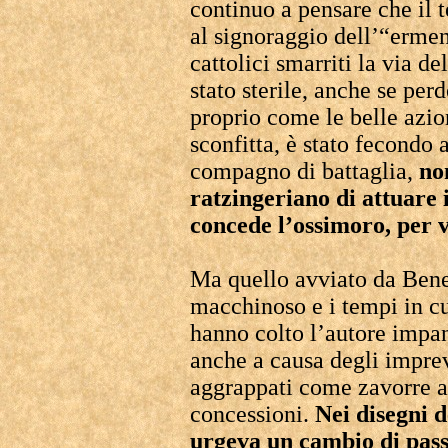
continuo a pensare che il t
al signoraggio dell’“ermen
cattolici smarriti la via d
stato sterile, anche se perd
proprio come le belle azio
sconfitta, è stato fecondo
compagno di battaglia,
no
ratzingeriano di attuare i
concede l’ossimoro, per v
Ma quello avviato da Bene
macchinoso e i tempi in cu
hanno colto l’autore impa
anche a causa degli imprevi
aggrappati come zavorre a
concessioni.
Nei disegni 
urgeva un cambio di pass