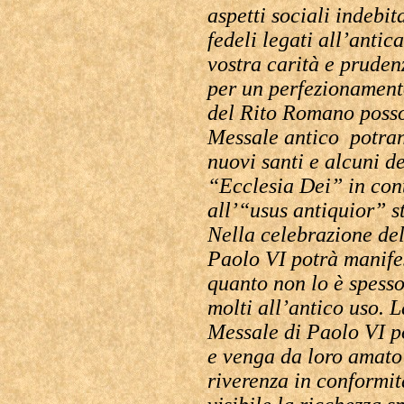
aspetti sociali indebit
fedeli legati all’antic
vostra carità e pruden
per un perfezionamento
del Rito Romano posso
Messale antico potran
nuovi santi e alcuni d
“Ecclesia Dei” in cont
all’“usus antiquior” st
Nella celebrazione de
Paolo VI potrà manifes
quanto non lo è spesso
molti all’antico uso. L
Messale di Paolo VI p
e venga da loro amato
riverenza in conformit