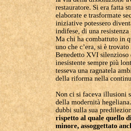
restauratore. Si era fatta 
elaborate e trasformate se
iniziative potessero divent
indifese, di una resistenza
Ma chi ha combattuto in qu
uno che c’era, si è trovato
Benedetto XVI silenzioso e
inesistente sempre più lon
tesseva una ragnatela am
della riforma nella continu
Non ci si faceva illusioni 
della modernità hegeliana.
dubbi sulla sua predilezio
rispetto al quale quello d
minore, assoggettato anc