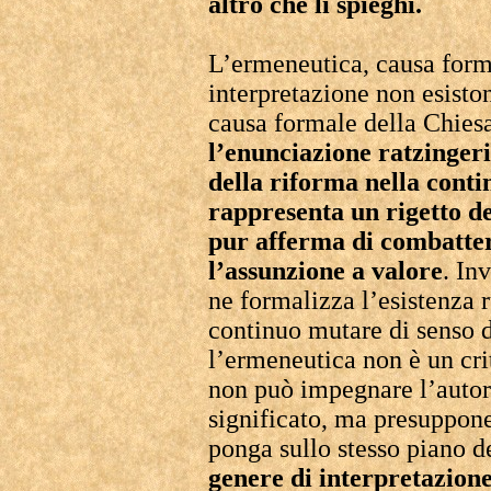
altro che li spieghi.
L’ermeneutica, causa forma
interpretazione non esisto
causa formale della Chiesa
l’enunciazione ratzinger
della riforma nella cont
rappresenta un rigetto de
pur afferma di combattere
l’assunzione a valore
. In
ne formalizza l’esistenza 
continuo mutare di senso 
l’ermeneutica non è un crit
non può impegnare l’autori
significato, ma presuppone
ponga sullo stesso piano de
genere di interpretazione