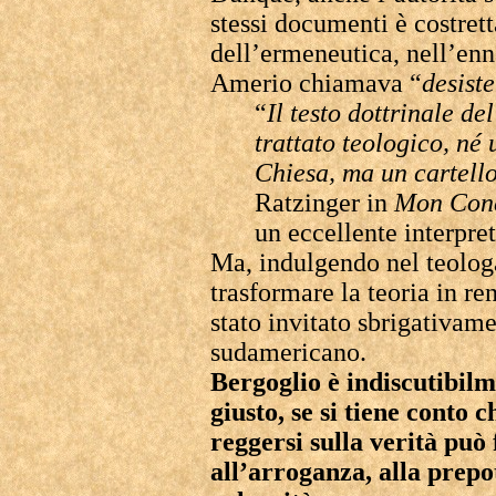
stessi documenti è costret
dell’ermeneutica, nell’en
Amerio chiamava “
desist
“
Il testo dottrinale d
trattato teologico, né
Chiesa, ma un cartello
Ratzinger in
Mon Conc
un eccellente interpre
Ma, indulgendo nel teologa
trasformare la teoria in re
stato invitato sbrigativame
sudamericano.
Bergoglio è indiscutibilm
giusto, se si tiene conto
reggersi sulla verità può
all’arroganza, alla prepot