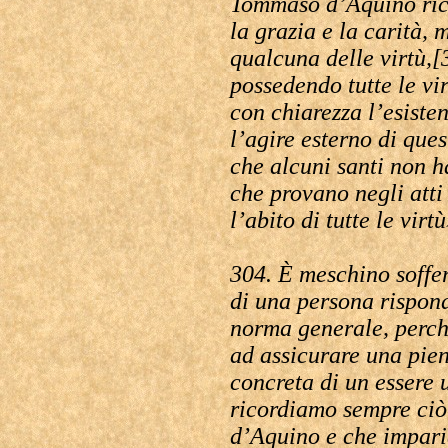
Tommaso d’Aquino ric
la grazia e la carità, 
qualcuna delle virtù,
possedendo tutte le vi
con chiarezza l’esiste
l’agire esterno di ques
che alcuni santi non ha
che provano negli atti
l’abito di tutte le virt
304. È meschino soffer
di una persona rispon
norma generale, perch
ad assicurare una pien
concreta di un essere
ricordiamo sempre ci
d’Aquino e che impari