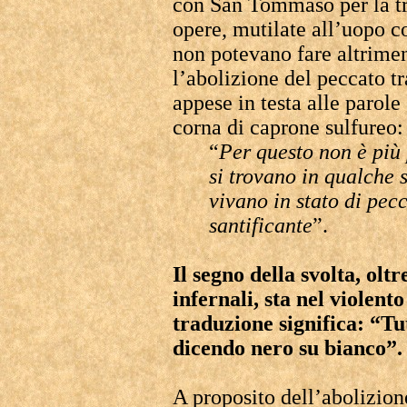
con San Tommaso per la tru
opere, mutilate all’uopo co
non potevano fare altrime
l’abolizione del peccato t
appese in testa alle parole
corna di caprone sulfureo:
“
Per questo non è più 
si trovano in qualche s
vivano in stato di pecc
santificante
”.
Il segno della svolta, oltr
infernali, sta nel violento
traduzione significa: “Tu
dicendo nero su bianco”.
A proposito dell’abolizione