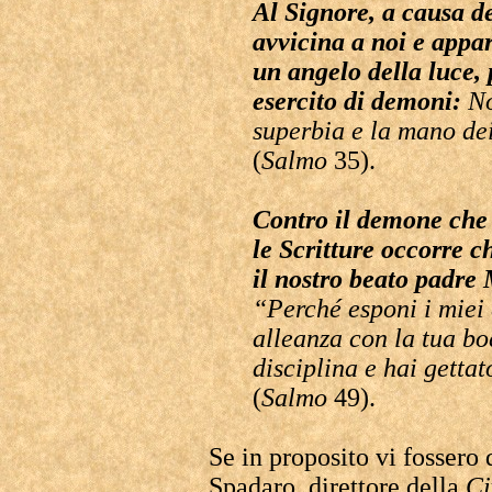
Al Signore, a causa d
avvicina a noi e appa
un angelo della luce,
esercito di demoni:
No
superbia e la mano dei
(
Salmo
35).
Contro il demone che 
le Scritture occorre 
il nostro beato padre
“Perché esponi i miei 
alleanza con la tua bo
disciplina e hai gettat
(
Salmo
49).
Se in proposito vi fossero 
Spadaro, direttore della
Ci