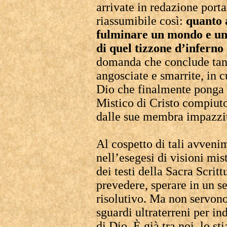
arrivate in redazione por
riassumibile così:
quanto 
fulminare un mondo e una
di quel tizzone d’infern
domanda che conclude tante
angosciate e smarrite, in c
Dio che finalmente ponga 
Mistico di Cristo compiuto
dalle sue membra impazzi
Al cospetto di tali avvenim
nell’esegesi di visioni mis
dei testi della Sacra Scrit
prevedere, sperare in un s
risolutivo. Ma non servon
sguardi ultraterreni per in
di Dio. È già tra noi, lo s