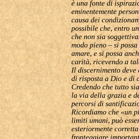
è una fonte di ispirazi
eminentemente persona
causa dei condizioname
possibile che, entro u
che non sia soggettiva
modo pieno – si possa 
amare, e si possa anche
carità, ricevendo a ta
Il discernimento deve a
di risposta a Dio e di c
Credendo che tutto sia
la via della grazia e 
percorsi di santificaz
Ricordiamo che «un pi
limiti umani, può esse
esteriormente corretta 
fronteggiare important