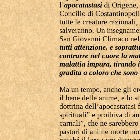
l’
apocatastasi
di Origene,
Concilio di Costantinopoli 
tutte le creature razionali
salveranno. Un insegnamen
San Giovanni Climaco ne
tutti attenzione, e sopratt
contrarre nel cuore la mal
malattia impura, tirando i
gradita a coloro che sono 
Ma un tempo, anche gli ere
il bene delle anime, e lo s
dottrina dell’apocastatasi 
spirituali” e proibiva di a
carnali”, che ne sarebbero s
pastori di anime morte non