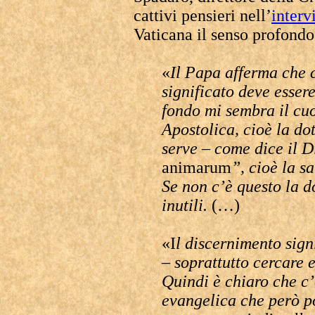
cattivi pensieri nell’
interv
Vaticana il senso profond
«
Il Papa afferma che c
significato deve esser
fondo mi sembra il cuo
Apostolica, cioè la do
serve – come dice il D
animarum
”, cioè la s
Se non c’è questo la d
inutili.
(…)
«I
l discernimento sign
– soprattutto cercare e
Quindi è chiaro che c’
evangelica che però po