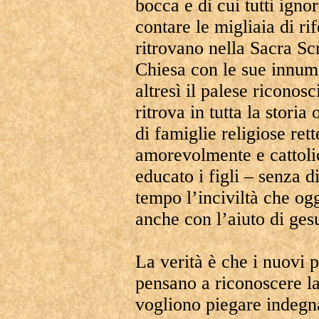
bocca e di cui tutti igno
contare le migliaia di rif
ritrovano nella Sacra Scri
Chiesa con le sue innum
altresì il palese riconosc
ritrova in tutta la storia 
di famiglie religiose re
amorevolmente e cattoli
educato i figli – senza
tempo l’inciviltà che og
anche con l’aiuto di gesu
La verità è che i nuovi 
pensano a riconoscere la
vogliono piegare indegna