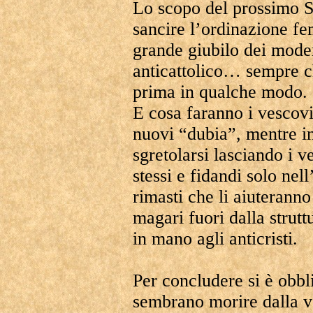
Lo scopo del prossimo S
sancire l’ordinazione f
grande giubilo dei mode
anticattolico… sempre c
prima in qualche modo.
E cosa faranno i vescov
nuovi “dubia”, mentre in
sgretolarsi lasciando i ve
stessi e fidandi solo nell
rimasti che li aiuteranno
magari fuori dalla strutt
in mano agli anticristi.
Per concludere si è obbl
sembrano morire dalla vo