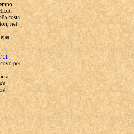
 tempo
ticut.
lla costa
ton, nel
dejas
l’11
scovo per
me a
 de
erà