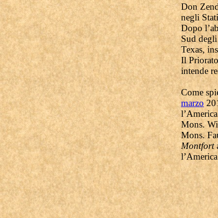
Don Zende
negli Stat
Dopo l’abb
Sud degli 
Texas, in
Il Priorat
intende re
Come spie
marzo
201
l’America
Mons. Wil
Mons. Fau
Montfort
l’America