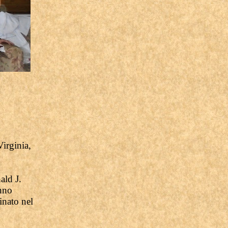
irginia,
ald J.
nno
inato nel