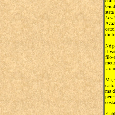
ebrai
Giud
stata
Levit
Azaz
catto
dinto
Né p
il Va
filo-
mett
Uomo
Ma, v
catto
ma d
perc
costa
E abb