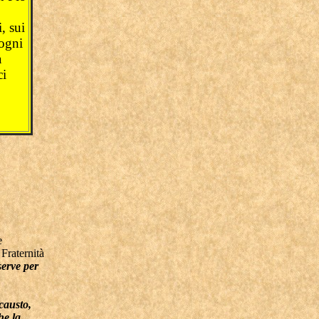
, sui
 ogni
a
ci
e
Fraternità
erve per
causto,
he la