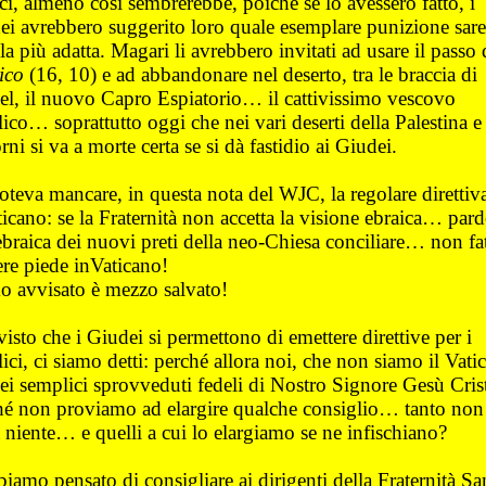
ci, almeno così sembrerebbe, poiché se lo avessero fatto, i
ei avrebbero suggerito loro quale esemplare punizione sar
 la più adatta. Magari li avrebbero invitati ad usare il passo 
ico
(16, 10) e ad abbandonare nel deserto, tra le braccia di
el, il nuovo Capro Espiatorio… il cattivissimo vescovo
lico… soprattutto oggi che nei vari deserti della Palestina e
rni si va a morte certa se si dà fastidio ai Giudei.
oteva mancare, in questa nota del WJC, la regolare direttiv
ticano: se la Fraternità non accetta la visione ebraica… p
ebraica dei nuovi preti della neo-Chiesa conciliare… non fa
ere piede inVaticano!
 avvisato è mezzo salvato!
isto che i Giudei si permettono di emettere direttive per i
lici, ci siamo detti: perché allora noi, che non siamo il Vati
ei semplici sprovveduti fedeli di Nostro Signore Gesù Cris
hé non proviamo ad elargire qualche consiglio… tanto non
 niente… e quelli a cui lo elargiamo se ne infischiano?
iamo pensato di consigliare ai dirigenti della Fraternità Sa