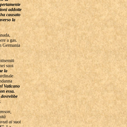
apertamente
ioni addotte
 ha causato
raverso la
anada,
ere a gas.
 in Germania
tisemiti
nei suoi
e la
ardinale
condanna
el Vaticano
on essa.
 dovrebbe
.
amson,
nità
vuti ai suoi
 X
”. La