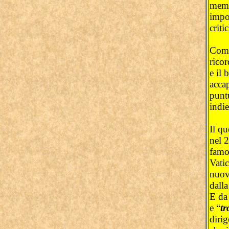
memor
impos
criti
Come 
ricor
e il 
acca
puntu
indi
Il qu
nel 2
famo
Vati
nuov
dalla
E da
e “
tr
dirig