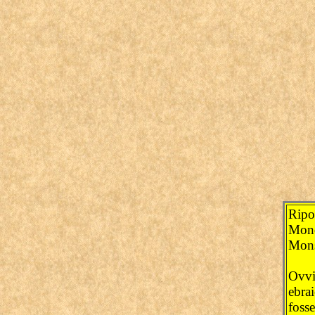
Ripo
Mond
Mons
Ovvi
ebra
fosse