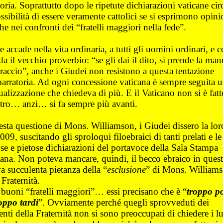
ia. Soprattutto dopo le ripetute dichiarazioni vaticane circ
sibilità di essere veramente cattolici se si esprimono opini
che nei confronti dei “fratelli maggiori nella fede”.
accade nella vita ordinaria, a tutti gli uomini ordinari, e 
da il vecchio proverbio: “se gli dai il dito, si prende la m
braccio”, anche i Giudei non resistono a questa tentazione
parratoria. Ad ogni concessione vaticana è sempre seguita 
alizzazione che chiedeva di più. E il Vaticano non si è fatt
etro… anzi… si fa sempre più avanti.
esta questione di Mons. Williamson, i Giudei dissero la lor
009, suscitando gli sproloqui filoebraici di tanti prelati e le
se e pietose dichiarazioni del portavoce della Sala Stampa
cana. Non poteva mancare, quindi, il becco ebraico in ques
a succulenta pietanza della “
esclusione
” di Mons. William
 Fraternità.
 buoni “fratelli maggiori”… essi precisano che è “
troppo p
oppo tardi
”. Ovviamente perché quegli sprovveduti dei
enti della Fraternità non si sono preoccupati di chiedere i l