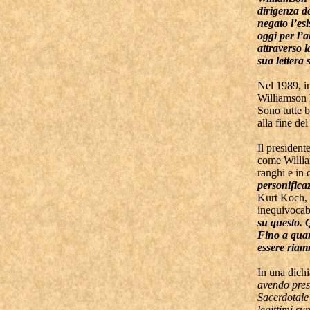
dirigenza d
negato l’es
oggi per l’
attraverso l
sua lettera 
Nel 1989, i
Williamson h
Sono tutte b
alla fine de
Il presiden
come William
ranghi e in
personificaz
Kurt Koch, i
inequivocabi
su questo. 
Fino a quan
essere riam
In una dichi
avendo preso
Sacerdotale 
legittimi su