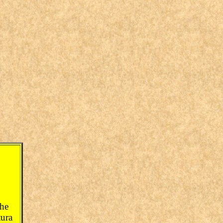
che
tura