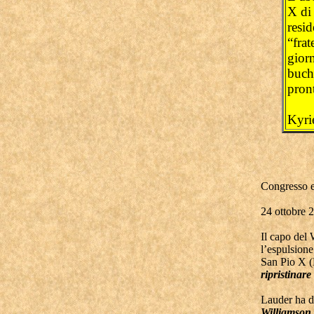
X di 
resi
“frat
gior
buche
pront
Kyrie
Congresso e
24 ottobre 
Il capo del
l’espulsione
San Pio X (
ripristinare
Lauder ha di
Williamson 