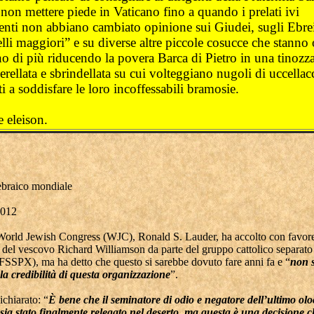
non mettere piede in Vaticano fino a quando i prelati ivi
denti non abbiano cambiato opinione sui Giudei, sugli Ebrei
elli maggiori” e su diverse altre piccole cosucce che stanno
no di più riducendo la povera Barca di Pietro in una tinozz
rellata e sbrindellata su cui volteggiano nugoli di uccellac
i a soddisfare le loro incoffessabili bramosie.
 eleison.
braico mondiale
2012
 World Jewish Congress (WJC), Ronald S. Lauder, ha accolto con favor
 del vescovo Richard Williamson da parte del gruppo cattolico separato 
FSSPX), ma ha detto che questo si sarebbe dovuto fare anni fa e “
non s
 la credibilità di questa organizzazione
”.
chiarato: “
È bene che il seminatore di odio e negatore dell’ultimo olo
sia stato finalmente relegato nel deserto, ma questa è una decisione c