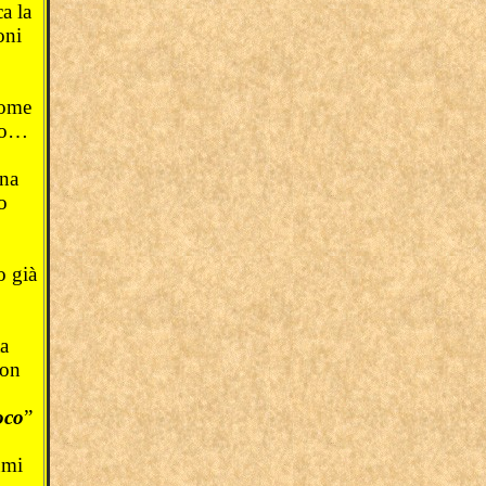
a la
oni
come
ano…
una
o
o già
ta
son
oco
”
umi