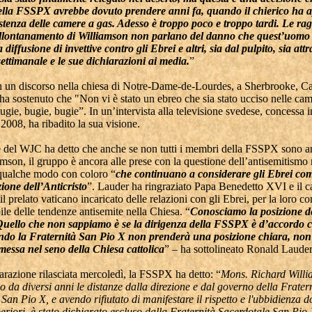
ella FSSPX avrebbe dovuto prendere anni fa, quando il chierico ha 
istenza delle camere a gas. Adesso è troppo poco e troppo tardi. Le rag
allontanamento di Williamson non parlano del danno che quest’uomo
a diffusione di invettive contro gli Ebrei e altri, sia dal pulpito, sia att
settimanale e le sue dichiarazioni ai media.
”
n un discorso nella chiesa di Notre-Dame-de-Lourdes, a Sherbrooke, C
a sostenuto che "Non vi è stato un ebreo che sia stato ucciso nelle cam
ugie, bugie, bugie”. In un’intervista alla televisione svedese, concessa
l 2008, ha ribadito la sua visione.
te del WJC ha detto che anche se non tutti i membri della FSSPX sono an
son, il gruppo è ancora alle prese con la questione dell’antisemitismo 
 qualche modo con coloro “
che continuano a considerare gli Ebrei com
ione dell’Anticristo
”. Lauder ha ringraziato Papa Benedetto XVI e il c
l prelato vaticano incaricato delle relazioni con gli Ebrei, per la loro 
le delle tendenze antisemite nella Chiesa. “
Conosciamo la posizione d
Quello che non sappiamo è se la dirigenza della FSSPX è d’accordo c
do la Fraternità San Pio X non prenderà una posizione chiara, non
messa nel seno della Chiesa cattolica
” – ha sottolineato Ronald Lauder
arazione rilasciata mercoledì, la FSSPX ha detto: “
Mons. Richard Willi
 da diversi anni le distanze dalla direzione e dal governo della Frater
San Pio X, e avendo rifiutato di manifestare il rispetto e l'ubbidienza do
periori, è stato dichiarato escluso dalla Fraternità Sacerdotale San Pio