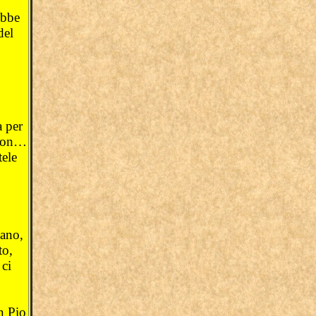
ebbe
del
a per
ardon…
tele
cano,
to,
 ci
n Pio