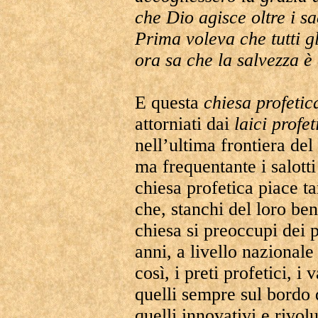
che Dio agisce oltre i s
Prima voleva che tutti gl
ora sa che la salvezza è
E questa
chiesa profetic
attorniati dai
laici profet
nell’ultima frontiera del
ma frequentante i salotti
chiesa profetica piace tan
che, stanchi del loro be
chiesa si preoccupi dei p
anni, a livello nazionale 
così, i preti profetici, i
quelli sempre sul bordo 
quelli innovativi e rivol