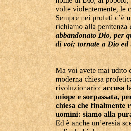
nome di Dio, al popolo, a
volte violentemente, le 
Sempre nei profeti c’è 
richiamo alla penitenza 
abbandonato Dio, per que
di voi; tornate a Dio ed 
Ma voi avete mai udito q
moderna chiesa profetic
rivoluzionario:
accusa l
miope e sorpassata, p
chiesa che finalmente r
uomini: siamo alla pura
Ed è anche un’eresia sce