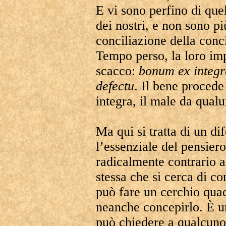
E vi sono perfino di quel
dei nostri, e non sono pi
conciliazione della conci
Tempo perso, la loro imp
scacco:
bonum ex integ
defectu
. Il bene proced
integra, il male da qualu
Ma qui si tratta di un di
l’essenziale del pensiero
radicalmente contrario al
stessa che si cerca di co
può fare un cerchio quad
neanche concepirlo. È u
può chiedere a qualcuno