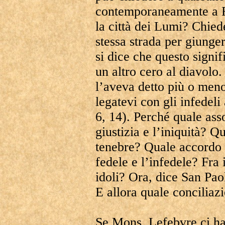
contemporaneamente a Rom
la città dei Lumi? Chied
stessa strada per giunge
si dice che questo signi
un altro cero al diavolo
l’aveva detto più o meno
legatevi con gli infedeli
6, 14). Perché quale ass
giustizia e l’iniquità? Q
tenebre? Quale accordo f
fedele e l’infedele? Fra 
idoli? Ora, dice San Paol
E allora quale conciliaz
Se Mons. Lefebvre ci ha 