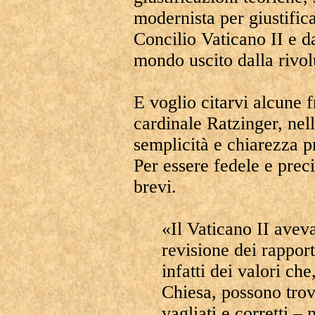
modernista per giustific
Concilio Vaticano II e da
mondo uscito dalla rivol
E voglio citarvi alcune fr
cardinale Ratzinger, nel
semplicità e chiarezza p
Per essere fedele e prec
brevi.
«Il Vaticano II avev
revisione dei rappor
infatti dei valori ch
Chiesa, possono trov
vagliati e corretti – 