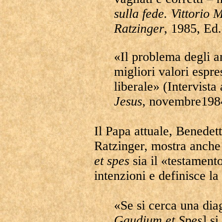
sulla fede. Vittorio
Ratzinger
, 1985, Ed.
«Il problema degli an
migliori valori espre
liberale» (Intervista
Jesus
, novembre1984
Il Papa attuale, Benedet
Ratzinger, mostra anche
et spes
sia il «testamento
intenzioni e definisce la
«Se si cerca una diag
Gaudium et Spes
] s