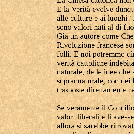
La Chiesa cattolica non 
E la Verità evolve dunque
alle culture e ai luoghi
sono valori nati al di fu
Già un autore come Ches
Rivoluzione francese son
folli. E noi potremmo di
verità cattoliche indebit
naturale, delle idee che
soprannaturale, con dei 
trasposte direttamente ne
Se veramente il Concilio
valori liberali e li avess
allora si sarebbe ritrov