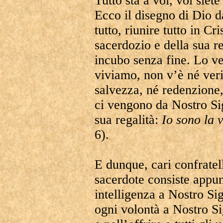
Tutto sta a voi, voi siete
Ecco il disegno di Dio da
tutto, riunire tutto in Cri
sacerdozio e della sua re
incubo senza fine. Lo ve
viviamo, non v’è né veri
salvezza, né redenzione,
ci vengono da Nostro Si
sua regalità:
Io sono la v
6).
E dunque, cari confratell
sacerdote consiste appun
intelligenza a Nostro Si
ogni volontà a Nostro Si