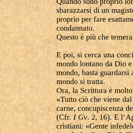
Quando sono proprio lor
sbarazzarsi di un magist
proprio per fare esattam
condannato.
Questo è più che temera
E poi, si cerca una conc
mondo lontano da Dio e 
mondo, basta guardarsi 
mondo si tratta.
Ora, la Scrittura è molt
«Tutto ciò che viene da
carne, concupiscenza deg
(Cfr.
I Gv
. 2, 16). E l’
cristiani: «Gente infede