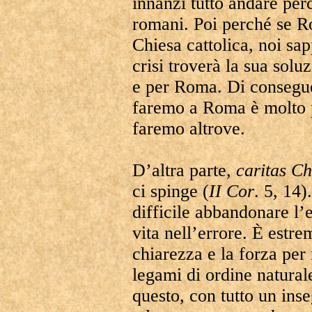
innanzi tutto andare perc
romani. Poi perché se Ro
Chiesa cattolica, noi s
crisi troverà la sua solu
e per Roma. Di consegue
faremo a Roma è molto p
faremo altrove.
D’altra parte,
caritas Ch
ci spinge (
II Cor
. 5, 14
difficile abbandonare l’e
vita nell’errore. È estre
chiarezza e la forza per
legami di ordine naturale
questo, con tutto un ins