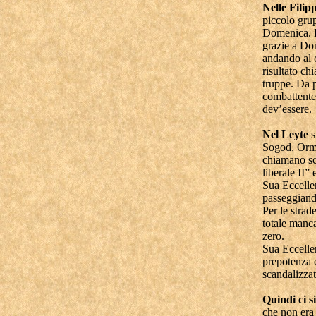
Nelle Filip
piccolo grup
Domenica. D
grazie a Do
andando al 
risultato ch
truppe. Da 
combattente
dev’essere.
Nel Leyte
s
Sogod, Ormo
chiamano sci
liberale II”
Sua Eccellen
passeggiand
Per le stra
totale manca
zero.
Sua Eccelle
prepotenza 
scandalizzat
Quindi ci s
che non era