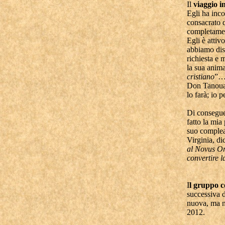
Il
viaggio i
Egli ha inco
consacrato d
completament
Egli è attiv
abbiamo disc
richiesta e 
la sua anim
cristiano
”… 
Don Tanouarn
lo farà; io 
Di consegue
fatto la mia
suo complea
Virginia, di
al Novus Or
convertire 
I
l gruppo c
successiva d
nuova, ma no
2012.