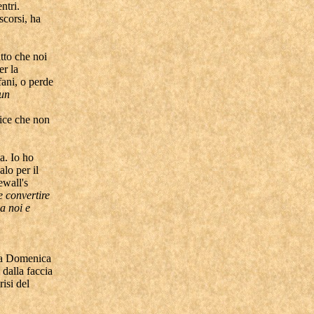
ntri.
scorsi, ha
tto che noi
er la
fani, o perde
 un
dice che non
a. Io ho
lo per il
ewall's
e convertire
a noi e
La Domenica
 dalla faccia
isi del