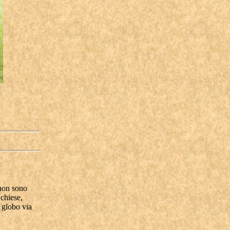
 non sono
 chiese,
l globo via