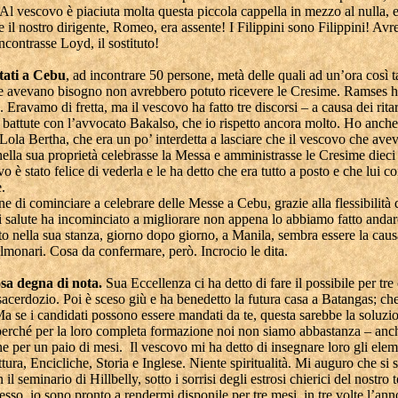
Al vescovo è piaciuta molta questa piccola cappella in mezzo al nulla, 
 il nostro dirigente, Romeo, era assente! I Filippini sono Filippini! Avr
ncontrasse Loyd, il sostituto!
tati a Cebu
, ad incontrare 50 persone, metà delle quali ad un’ora così 
ne avevano bisogno non avrebbero potuto ricevere le Cresime. Ramses h
 Eravamo di fretta, ma il vescovo ha fatto tre discorsi – a causa dei ritar
battute con l’avvocato Bakalso, che io rispetto ancora molto. Ho anche
ola Bertha, che era un po’ interdetta a lasciare che il vescovo che ave
nella sua proprietà celebrasse la Messa e amministrasse le Cresime dieci
o è stato felice di vederla e le ha detto che era tutto a posto e che lui
e.
e di cominciare a celebrare delle Messe a Cebu, grazie alla flessibilità
i salute ha incominciato a migliorare non appena lo abbiamo fatto andare
o nella sua stanza, giorno dopo giorno, a Manila, sembra essere la caus
lmonari. Cosa da confermare, però. Incrocio le dita.
sa degna di nota.
Sua Eccellenza ci ha detto di fare il possibile per tre
 sacerdozio. Poi è sceso giù e ha benedetto la futura casa a Batangas; ch
a se i candidati possono essere mandati da te, questa sarebbe la soluzi
 perché per la loro completa formazione noi non siamo abbastanza – an
 per un paio di mesi. Il vescovo mi ha detto di insegnare loro gli elem
ttura, Encicliche, Storia e Inglese. Niente spiritualità. Mi auguro che si s
 il seminario di Hillbelly, sotto i sorrisi degli estrosi chierici del nostro
o, io sono pronto a rendermi disponile per tre mesi, in tre volte l’ann