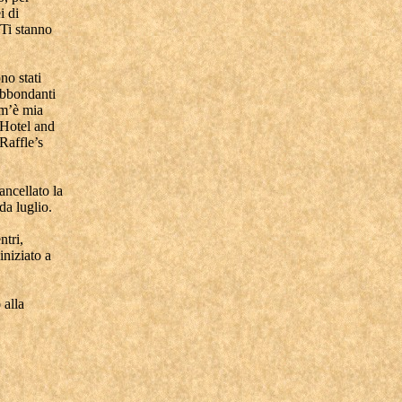
i di
 Ti stanno
no stati
abbondanti
om’è mia
s Hotel and
Raffle’s
ancellato la
da luglio.
ntri,
iniziato a
 alla