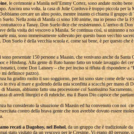
pine
, le cerimonie a Manila nell’Emmy Cortez, sono andate molto bene p
po. Ancora una volta, la casa di Julie Cordova è troppo piccola per la 
obbiamo cercare un altro posto, mentre intanto ci chiama il gruppo di
n Suelo. Nella zona di Manila ci sono 100 anime, ma io penso che la 
contrattacco a Tanay. Don Suelo dice che resisteranno. L’arrivo di Don 
iave della visita del vescovo a Manila. Se continua così, si uniranno a noi
parte mia, sono immensamente sollevato per questo buon vecchio sacer
. Don Suelo è della vecchia scuola e, come sai bene, è per questo che 
i sono presentate 150 persone a Maasin, che venivano anche da Santa 
c e Hindang. Alla gente di Bato hanno fatto un totale lavaggio del cerv
smatici, come Don Laisney – che per inciso si rifiuta di rispondere a “
 e mi definisce pazzo).
za ha gradito molto il suo soggiorno, per lui sono state come delle vac
o in riva al mare e godendo della mia sconfitta a scacchi per mano di 
de di Maasin, abbiamo fatto una processione col Santissimo Sacramento, 
nza di arredi liturgici e di rubriche, ma il Buon Dio capisce che partia
nza ha considerato la situazione di Maasin ed ha convenuto con noi cir
esercitata contro della brava gente che non avrebbe dovuto essere moles
a.
iamo recati a Dagohoy, nel Bohol
, da un gruppo che è tradizionale da
 mai stato visitato da un vescovo per le Cresime. Vi erano 40 persone, 