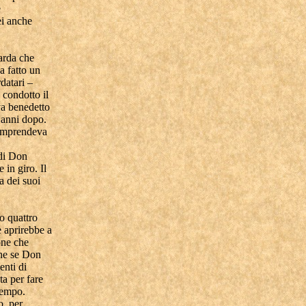
e
ei anche
tarda che
a fatto un
datari –
 condotto il
va benedetto
 anni dopo.
 comprendeva
 di Don
 in giro. Il
a dei suoi
 o quattro
e aprirebbe a
one che
che se Don
enti di
ta per fare
 tempo.
o, per