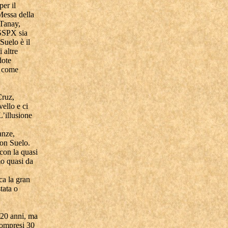
er il
Messa della
 Tanay,
FSSPX sia
Suelo è il
 altre
dote
è come
Cruz,
ello e ci
L’illusione
anze,
Don Suelo.
con la quasi
mo quasi da
ca la gran
tata o
 20 anni, ma
compresi 30