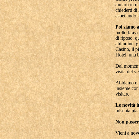
aiutarti in 
chiederti di
aspettando tu
Poi siamo a
molto bravi
di riposo, 
abitudine, g
Casino, il p
Hotel, una b
Dal momento
visita del v
Abbiamo om
insieme con 
visitare.
Le novità 
mischia pia
Non passe
Vieni a nov