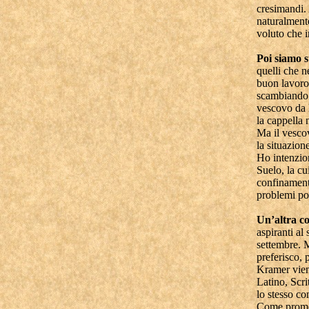
cresimandi. 
naturalmente
voluto che i
Poi siamo s
quelli che 
buon lavoro.
scambiando 
vescovo da L
la cappella 
Ma il vescov
la situazion
Ho intenzion
Suelo, la cu
confinament
problemi po
Un’altra co
aspiranti al
settembre. M
preferisco,
Kramer viene
Latino, Scri
lo stesso con
Come promess