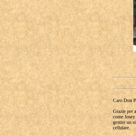
Caro Don Pf
Grazie per 
come Josey W
gestire un s
cellulare.