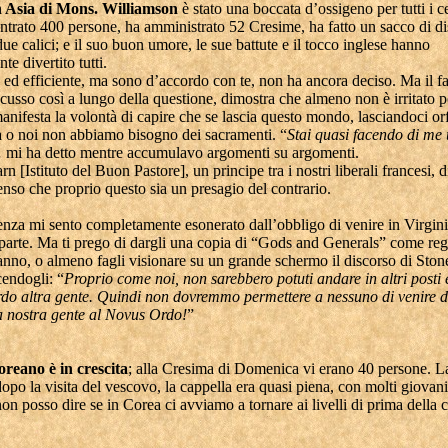
n Asia di Mons. Williamson
è stato una boccata d’ossigeno per tutti i ce
ntrato 400 persone, ha amministrato 52 Cresime, ha fatto un sacco di di
ue calici; e il suo buon umore, le sue battute e il tocco inglese hanno
e divertito tutti.
o ed efficiente, ma sono d’accordo con te, non ha ancora deciso. Ma il fa
usso così a lungo della questione, dimostra che almeno non è irritato p
manifesta la volontà di capire che se lascia questo mondo, lasciandoci or
a o noi non abbiamo bisogno dei sacramenti. “
Stai quasi facendo di me
mi ha detto mentre accumulavo argomenti su argomenti.
 [Istituto del Buon Pastore], un principe tra i nostri liberali francesi, 
penso che proprio questo sia un presagio del contrario.
nza mi sento completamente esonerato dall’obbligo di venire in Virgini
 parte. Ma ti prego di dargli una copia di “Gods and Generals” come rega
nno, o almeno fagli visionare su un grande schermo il discorso di Ston
cendogli: “
Proprio come noi, non sarebbero potuti andare in altri posti 
do altra gente.
Quindi non dovremmo permettere a nessuno di venire d
la nostra gente al Novus Ordo!
”
oreano è in crescita
; alla Cresima di Domenica vi erano 40 persone. 
opo la visita del vescovo, la cappella era quasi piena, con molti giovani
n posso dire se in Corea ci avviamo a tornare ai livelli di prima della cr