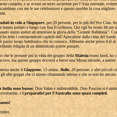
questo compito, e se avessi un terzo sacerdote per l’Asia orientale, evitere
 scambiare con me le tue celebrazioni e questo sarebbe la cosa migliore.
tti.
ndati in volo a Singapore
, per 20 persone, per lo più del Yeo Clan. So
 e hanno parlato a lungo con Sua Eccellenza. Qui egli ha avuto 48 ore 
quando siamo andati ad ammirare la gloria della “Grande Babilonia”. C
li ho letto i corrispondenti capitoli dell’Apocalisse dalla cima del Sand
iù pazzo luogo babilonico che io conosca. Abbiamo anche preso il tè al 
rillante reliquia di un dimenticato potere passato.
 che le persone più in vista del gruppo della
Malesia
erano fuori, ho c
escovo, ma questo gruppo riceverà a breve una Messa mensile, a partire 
esso anche il
Giappone
, 15 anime,
Iloilo
, 20 persone, e altri piccoli ce
gli altri gruppi che ci stanno chiamando adesso e che io non ho ancora 
in India sono buone
, Don Valan è indistruttibile, Don Pancras si è unito
cevolmente, e
i preparativi per l’Australia sono quasi completi
.
ranno!
embre.