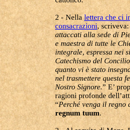
2 - Nella
lettera che ci 
consacrazioni
, scriveva:
attaccati alla sede di P
e maestra di tutte le Chi
integrale, espressa nei s
Catechismo del Concilio
quanto vi è stato insegn
nel trasmettere questa f
Nostro Signore.
” E’ prop
ragioni profonde dell’at
“
Perché venga il regno 
regnum tuum
.