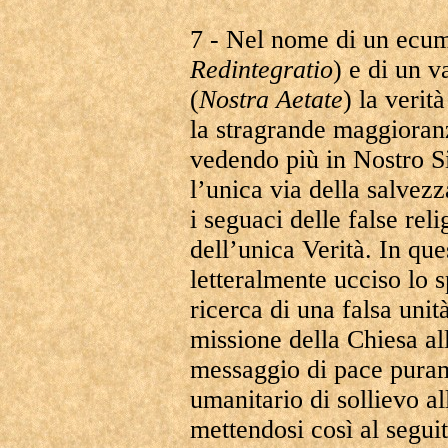
7 - Nel nome di un ecu
Redintegratio
) e di un v
(
Nostra Aetate
) la verit
la stragrande maggioranz
vedendo più in Nostro Si
l’unica via della salvez
i seguaci delle false rel
dell’unica Verità. In q
letteralmente ucciso lo s
ricerca di una falsa unit
missione della Chiesa a
messaggio di pace puram
umanitario di sollievo a
mettendosi così al segui