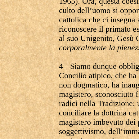
1965). Ora, questa coesi
culto dell’uomo si oppon
cattolica che ci insegna 
riconoscere il primato e
al suo Unigenito, Gesù C
corporalmente la pienezz
4 - Siamo dunque obbliga
Concilio atipico, che ha 
non dogmatico, ha inaug
magistero, sconosciuto f
radici nella Tradizione;
conciliare la dottrina cat
magistero imbevuto dei p
soggettivismo, dell’imm