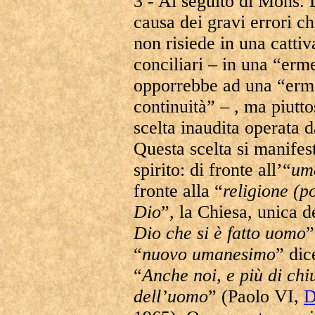
3 - Al seguito di Mons.
causa dei gravi errori 
non risiede in una cattiv
conciliari – in una “erme
opporrebbe ad una “erme
continuità” – , ma piuttos
scelta inaudita operata d
Questa scelta si manifes
spirito: di fronte all’“
um
fronte alla “
religione (p
Dio
”, la Chiesa, unica d
Dio che si è fatto uomo
”
“
nuovo umanesimo
” di
“
Anche noi, e più di chi
dell’uomo
” (Paolo VI,
D