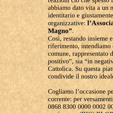
reazioni ciò che spesso f
abbiamo dato vita a un 
identitario e giustamente
l’Associ
organizzative:
Magno”
.
Così, restando insieme e
riferimento, intendiamo 
comune, rappresentato da
positivo”, sia “in negati
Cattolica. Su questa pia
condivide il nostro ideal
Cogliamo l’occasione pe
corrente: per versament
0868 8300 0000 0002 003