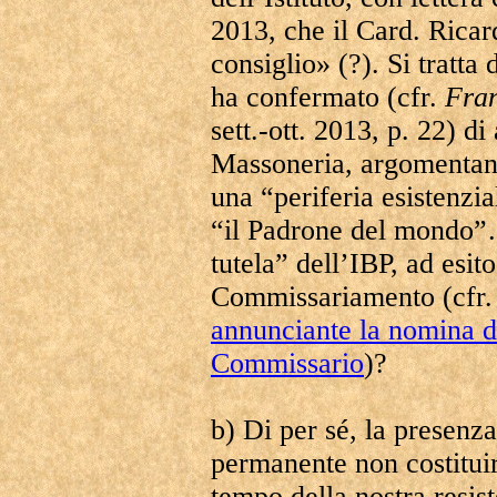
2013, che il Card. Ricar
consiglio» (?). Si tratt
ha confermato (cfr.
Fra
sett.-ott. 2013, p. 22) di
Massoneria, argomentand
una “periferia esistenzi
“il Padrone del mondo”
tutela” dell’IBP, ad esi
Commissariamento (cfr
annunciante la nomina d
Commissario
)?
b) Di per sé, la presenza
permanente non costitui
tempo della nostra resis