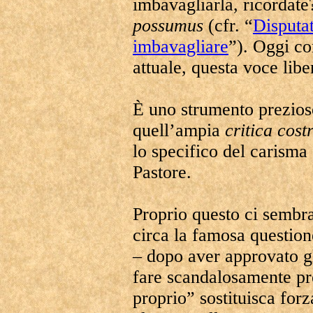
imbavagliarla, ricordate
possumus
(cfr. “
Disputat
imbavagliare
”). Oggi co
attuale, questa voce lib
È uno strumento prezios
quell’ampia
critica cost
lo specifico del carisma 
Pastore.
Proprio questo ci sembra
circa la famosa question
– dopo aver approvato gl
fare scandalosamente pre
proprio” sostituisca forza