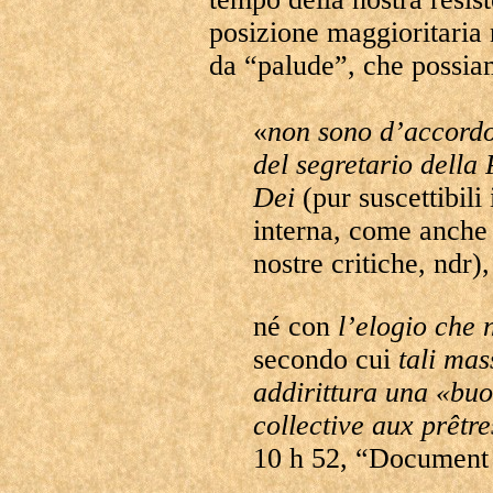
posizione maggioritaria n
da “palude”, che possi
«
non sono d’accordo 
del segretario della
Dei
(pur suscettibili
interna, come anche
nostre critiche, ndr),
né con
l’elogio che 
secondo cui
tali mas
addirittura una «bu
collective aux prêtr
10 h 52, “Document o