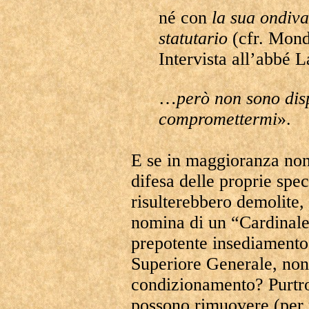
né con
la sua ondiv
statutario
(cfr. Mond
Intervista all’abbé L
…
però non sono disp
compromettermi
».
E se in maggioranza non 
difesa delle proprie spec
risulterebbero demolite,
nomina di un “Cardinale
prepotente insediamento 
Superiore Generale, non 
condizionamento? Purtro
possono rimuovere (per 