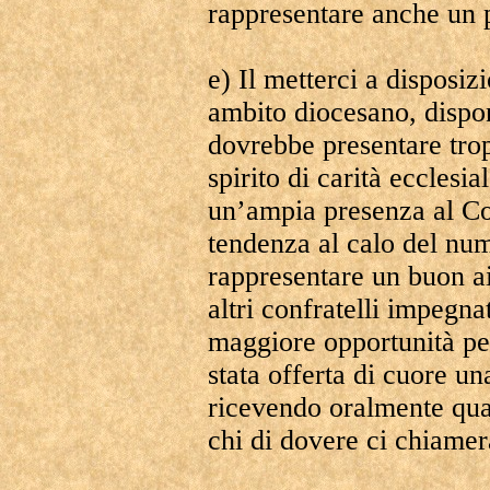
rappresentare anche un p
e) Il metterci a disposiz
ambito diocesano, dispon
dovrebbe presentare trop
spirito di carità ecclesi
un’ampia presenza al Co
tendenza al calo del num
rappresentare un buon a
altri confratelli impegn
maggiore opportunità per
stata offerta di cuore una
ricevendo oralmente qua
chi di dovere ci chiame