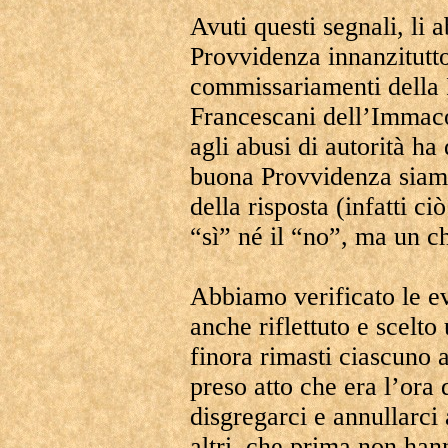
Avuti questi segnali, li 
Provvidenza innanzitutto
commissariamenti della F
Francescani dell’Immacol
agli abusi di autorità ha 
buona Provvidenza siamo
della risposta (infatti c
“sì” né il “no”, ma un c
Abbiamo verificato le ev
anche riflettuto e scelt
finora rimasti ciascuno 
preso atto che era l’ora 
disgregarci e annullarci
altri, che prima non hann