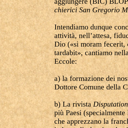
aggiungere (BIC) BLOPI
chierici San Gregorio 
Intendiamo dunque conce
attività, nell’attesa, fid
Dio («si moram fecerit,
tardabit», cantiamo nell
Eccole:
a) la formazione dei nost
Dottore Comune della C
b) La rivista
Disputatio
più Paesi (specialmente l
che apprezzano la franc