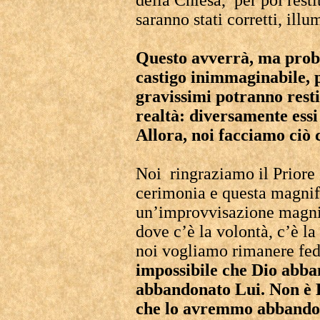
della Chiesa, per poi rest
saranno stati corretti, ill
Questo avverrà, ma prob
castigo inimmaginabile, 
gravissimi potranno restit
realtà: diversamente essi
Allora, noi facciamo ciò 
Noi ringraziamo il Priore
cerimonia e questa magnifi
un’improvvisazione magnif
dove c’è la volontà, c’è la
noi vogliamo rimanere fede
impossibile che Dio abba
abbandonato Lui. Non è 
che lo avremmo abbandona