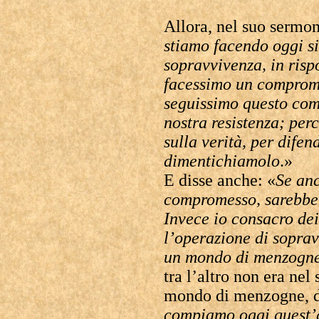
Allora, nel suo sermon
stiamo facendo oggi s
sopravvivenza, in risp
facessimo un comprome
seguissimo questo com
nostra resistenza; per
sulla verità, per dife
dimentichiamolo
.»
E disse anche: «
Se anc
compromesso, sarebbe 
Invece io consacro dei
l’operazione di soprav
un mondo di menzogn
tra l’altro non era nel
mondo di menzogne, di
compiamo oggi quest’a