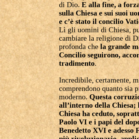
di Dio.
E alla fine, a for
sulla Chiesa e sui suoi u
e c’è stato il concilio Vat
Lì gli uomini di Chiesa, 
cambiare la religione di D
profonda che
la grande m
Concilio seguirono, acc
tradimento
.
Incredibile, certamente, m
comprendono quanto sia p
moderno.
Questa corruzio
all’interno della Chiesa;
Chiesa ha ceduto, sopratt
Paolo VI e i papi del dop
Benedetto XVI e adesso F
più rivoluzionario, appli