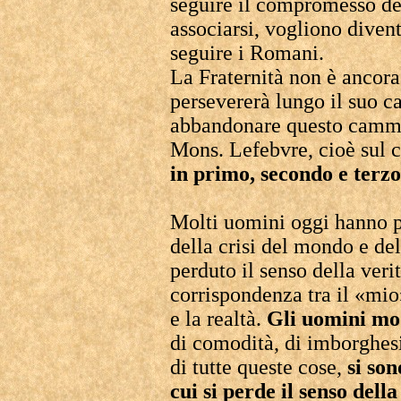
seguire il compromesso del
associarsi, vogliono dive
seguire i Romani.
La Fraternità non è ancora
persevererà lungo il suo c
abbandonare questo cammi
Mons. Lefebvre, cioè sul 
in primo, secondo e terzo
Molti uomini oggi hanno pe
della crisi del mondo e de
perduto il senso della veri
corrispondenza tra il «mio»
e la realtà.
Gli uomini mo
di comodità, di imborghesi
di tutte queste cose,
si son
cui si perde il senso della