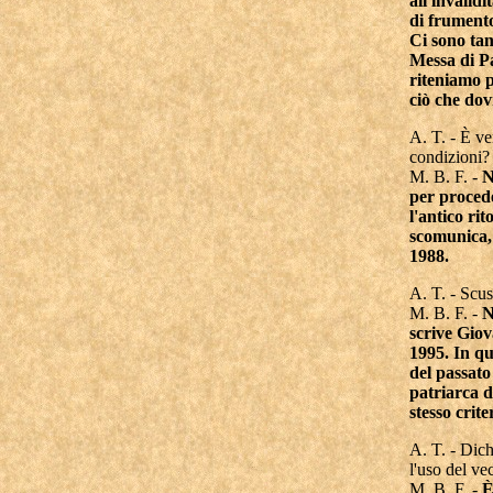
all'invalid
di frumento
Ci sono ta
Messa di Pa
riteniamo p
ciò che dov
A. T. - È ve
condizioni?
M. B. F. -
N
per procede
l'antico ri
scomunica,
1988.
A. T. - Scus
M. B. F. -
N
scrive Giov
1995. In qu
del passato
patriarca d
stesso crite
A. T. - Dich
l'uso del v
M. B. F. -
È