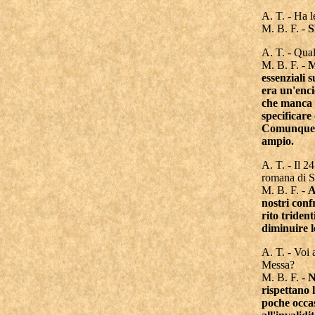
A. T. - Ha l
M. B. F. -
S
A. T. - Qual
M. B. F. -
M
essenziali s
era un'enci
che manca 
specificare 
Comunque, l
ampio.
A. T. - Il 2
romana di S
M. B. F. -
A
nostri conf
rito triden
diminuire l
A. T. - Voi 
Messa?
M. B. F. -
N
rispettano 
poche occas