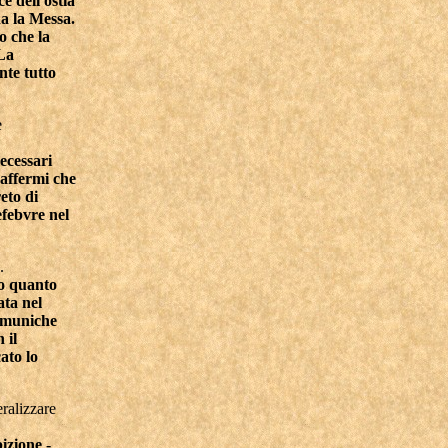
e dell'ostia
da la Messa.
o che la
 La
nte tutto
e
necessari
 affermi che
eto di
febvre nel
.
o quanto
ata nel
comuniche
 il
ato lo
eralizzare
izione -