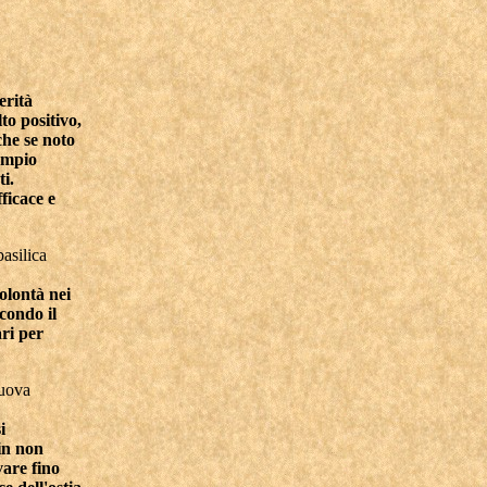
erità
to positivo,
che se noto
empio
ti.
ficace e
asilica
olontà nei
condo il
ari per
nuova
i
in non
vare fino