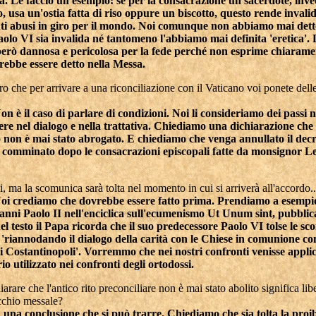
ità. Le faccio un esempio: se per la consacrazione un sacerdote, invec
, usa un'ostia fatta di riso oppure un biscotto, questo rende invali
nti abusi in giro per il mondo. Noi comunque non abbiamo mai dett
olo VI sia invalida né tantomeno l'abbiamo mai definita 'eretica'.
erò dannosa e pericolosa per la fede perché non esprime chiarame
rebbe essere detto nella Messa.
ro che per arrivare a una riconciliazione con il Vaticano voi ponete dell
on è il caso di parlare di condizioni. Noi li consideriamo dei passi 
re nel dialogo e nella trattativa. Chiediamo una dichiarazione che
to non è mai stato abrogato. E chiediamo che venga annullato il decr
 comminato dopo le consacrazioni episcopali fatte da monsignor Le
i, ma la scomunica sarà tolta nel momento in cui si arriverà all'accordo..
oi crediamo che dovrebbe essere fatto prima. Prendiamo a esempi
anni Paolo II nell'enciclica sull'ecumenismo Ut Unum sint, pubblic
el testo il Papa ricorda che il suo predecessore Paolo VI tolse le s
 'riannodando il dialogo della carità con le Chiese in comunione con
i Costantinopoli'. Vorremmo che nei nostri confronti venisse applic
rio utilizzato nei confronti degli ortodossi.
iarare che l'antico rito preconciliare non è mai stato abolito significa lib
ecchio messale?
 una conclusione che si può trarre. Chiediamo che sia tolta la proib