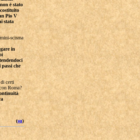
 non è stato
costituito
San Pio V
i stata
l mini-scisma
egare in
oi
ntendendoci
i passi che
di certi
ne con Roma?
ontinuità
ca
(
su
)