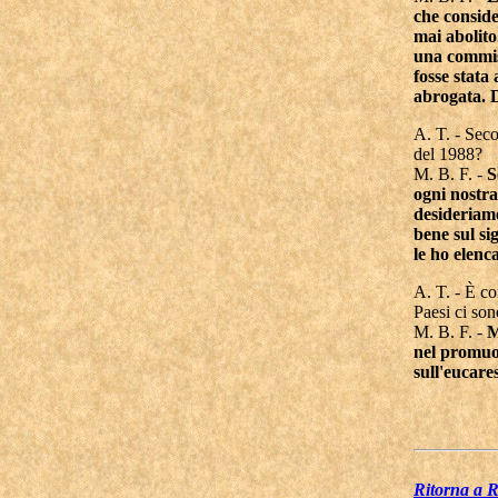
che conside
mai abolito
una commiss
fosse stata
abrogata. D
A. T. - Seco
del 1988?
M. B. F. -
S
ogni nostra
desideriamo
bene sul si
le ho elenc
A. T. - È co
Paesi ci son
M. B. F. -
M
nel promuov
sull'eucare
Ritorna a 