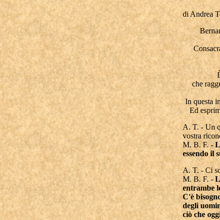
di Andrea To
Bernar
Consacra
che raggr
In questa i
Ed esprime
A. T. - Un q
vostra ricon
M. B. F. -
L
essendo il 
A. T. - Ci 
M. B. F. -
L
entrambe le
C'è bisogno
degli uomin
ciò che ogg