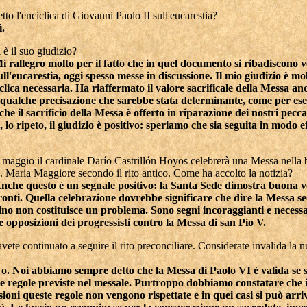
etto l'enciclica di Giovanni Paolo II sull'eucarestia?
ì.
 è il suo giudizio?
i rallegro molto per il fatto che in quel documento si ribadiscono v
ull'eucarestia, oggi spesso messe in discussione. Il mio giudizio è mol
clica necessaria. Ha riaffermato il valore sacrificale della Messa an
qualche precisazione che sarebbe stata determinante, come per es
che il sacrificio della Messa è offerto in riparazione dei nostri pecca
o ripeto, il giudizio è positivo: speriamo che sia seguita in modo ef
4 maggio il cardinale Darío Castrillón Hoyos celebrerà una Messa nella b
. Maria Maggiore secondo il rito antico. Come ha accolto la notizia?
nche questo è un segnale positivo: la Santa Sede dimostra buona v
ronti. Quella celebrazione dovrebbe significare che dire la Messa se
tino non costituisce un problema. Sono segni incoraggianti e necess
e opposizioni dei progressisti contro la Messa di san Pio V.
avete continuato a seguire il rito preconciliare. Considerate invalida la 
o. Noi abbiamo sempre detto che la Messa di Paolo VI è valida se s
le regole previste nel messale. Purtroppo dobbiamo constatare che 
ioni queste regole non vengono rispettate e in quei casi si può arri