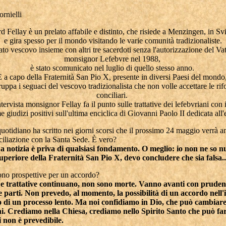
rnielli
d Fellay è un prelato affabile e distinto, che risiede a Menzingen, in Sv
e gira spesso per il mondo visitando le varie comunità tradizionaliste.
to vescovo insieme con altri tre sacerdoti senza l'autorizzazione del Va
monsignor Lefebvre nel 1988,
è stato scomunicato nel luglio di quello stesso anno.
È a capo della Fraternità San Pio X, presente in diversi Paesi del mondo
uppa i seguaci del vescovo tradizionalista che non volle accettare le ri
conciliari.
ntervista monsignor Fellay fa il punto sulle trattative dei lefebvriani con 
 giudizi positivi sull'ultima enciclica di Giovanni Paolo II dedicata all'
uotidiano ha scritto nei giorni scorsi che il prossimo 24 maggio verrà a
ciliazione con la Santa Sede. È vero?
a notizia è priva di qualsiasi fondamento. O meglio: io non ne so n
superiore della Fraternità San Pio X, devo concludere che sia falsa...
sono prospettive per un accordo?
e trattative continuano, non sono morte. Vanno avanti con prude
 parti. Non prevedo, al momento, la possibilità di un accordo nell
 di un processo lento. Ma noi confidiamo in Dio, che può cambiare 
i. Crediamo nella Chiesa, crediamo nello Spirito Santo che può fa
i non è prevedibile.