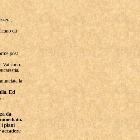
izzera,
ticano da
,
forme post
il Vaticano.
eucarestia.
nnunciata la
ulla. Ed
 .
nza da
'immediato.
i piani
r accadere