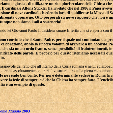
riamo ingiusta - di utilizzare un rito plurisecolare della Chiesa che
. Il cardinale Alfons Stickler ha rivelato che nel 1986 il Papa aveva 
ione di nove cardinali chiedendo loro di stabilire se la Messa di 
 abrogata oppure no. Otto porporati su nove risposero che non è ma
unque non siamo i soli a sostenerlo!
ndo lei Giovanni Paolo II desidera sanare la ferita che si è aperta con i
ono convinto che il Santo Padre, per il quale noi continuiamo a pr
 celebrazione, abbia la sincera volontà di arrivare a un accordo. N
 che sia un accordo franco, senza possibilità di fraintendimenti, i
gnificato delle parole. E proprio per questo riteniamo necessari que
ato.
nsapevole del fatto che all'interno della Curia romana e negli episcopati 
o prelati assolutamente contrari al vostro rientro nella piena comunio
e ne rendo ben conto. Per noi è determinante vedere in Roma la c
ere la fede di sempre, ciò che la Chiesa ha sempre fatto. L'encicli
stia è un esempio di questo.
Roma Maggio 2003