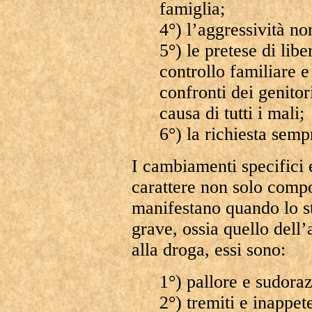
famiglia;
4°) l’aggressività no
5°) le pretese di lib
controllo familiare e
confronti dei genito
causa di tutti i mali;
6°) la richiesta semp
I cambiamenti specifici 
carattere non solo comp
manifestano quando lo st
grave, ossia quello dell’
alla droga, essi sono:
1°) pallore e sudora
2°) tremiti e inappet