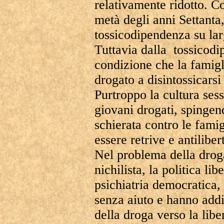
relativamente ridotto. Co
metà degli anni Settanta,
tossicodipendenza su lar
Tuttavia dalla tossicodi
condizione che la famiglia
drogato a disintossicar
Purtroppo la cultura sess
giovani drogati, spingend
schierata contro le famig
essere retrive e antiliber
Nel problema della droga
nichilista, la politica li
psichiatria democratica,
senza aiuto e hanno addir
della droga verso la liber