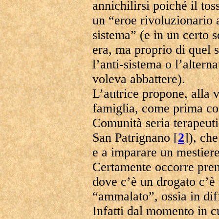
annichilirsi poiché il to
un “eroe rivoluzionario 
sistema” (e in un certo s
era, ma proprio di quel 
l’anti-sistema o l’alterna
voleva abbattere).
L’autrice propone, alla v
famiglia, come prima cos
Comunità seria terapeut
San Patrignano [
2
]), che
e a imparare un mestiere 
Certamente occorre pren
dove c’è un drogato c’è
“ammalato”, ossia in dif
Infatti dal momento in cu