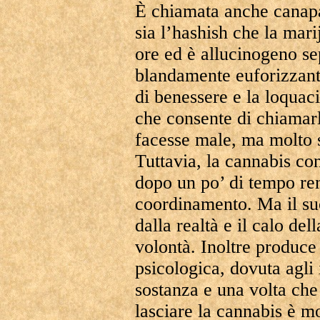
È chiamata anche canapa 
sia l’hashish che la mari
ore ed è allucinogeno se
blandamente euforizzant
di benessere e la loquaci
che consente di chiamar
facesse male, ma molto s
Tuttavia, la cannabis co
dopo un po’ di tempo rend
coordinamento. Ma il suo
dalla realtà e il calo de
volontà. Inoltre produc
psicologica, dovuta agli i
sostanza e una volta che
lasciare la cannabis è mo