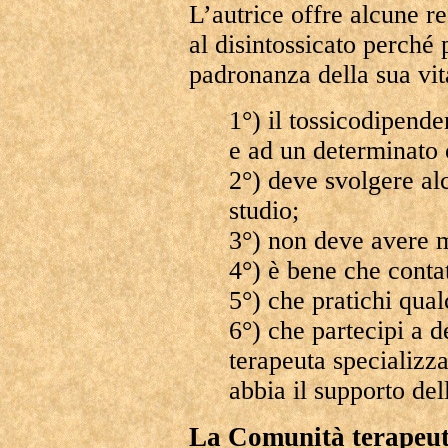
L’autrice offre alcune r
al disintossicato perché 
padronanza della sua vita
1°) il tossicodipende
e ad un determinato 
2°) deve svolgere alc
studio;
3°) non deve avere m
4°) è bene che contat
5°) che pratichi qual
6°) che partecipi a d
terapeuta specializz
abbia il supporto del
La Comunità terapeut