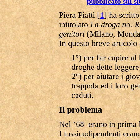
pubblicato sul s
Piera Piatti [
1
] ha scritt
intitolato
La droga no. Ri
genitori
(Milano, Mondad
In questo breve articolo 
1°) per far capire al 
droghe dette leggere
2°) per aiutare i gio
trappola ed i loro gen
caduti.
Il problema
Nel ’68 erano in prima l
I tossicodipendenti era