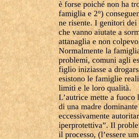
è forse poiché non ha tr
famiglia e 2°) conseguen
ne risente. I genitori dei
che vanno aiutate a sorm
attanaglia e non colpevol
Normalmente la famiglia
problemi, comuni agli es
figlio iniziasse a drogar
esistono le famiglie reali
limiti e le loro qualità.
L’autrice mette a fuoco 
di una madre dominante 
eccessivamente autorita
iperprotettiva”. Il probl
il processo, (l’essere u