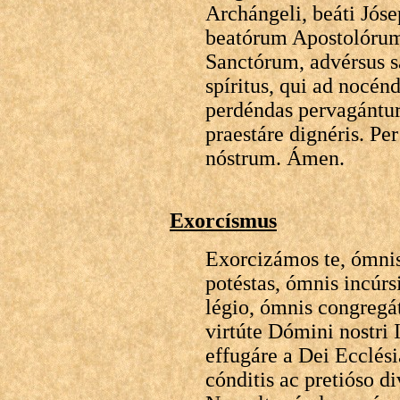
Archángeli, beáti Jós
beatórum Apostolórum 
Sanctórum, advérsus 
spíritus, qui ad noc
perdéndas pervagántur
praestáre dignéris. 
nóstrum. Ámen.
Exorcísmus
Exorcizámos te, ómnis
potéstas, ómnis incúrs
légio, ómnis congregát
virtúte Dómini nostri
effugáre a Dei Ecclés
cónditis ac pretióso d