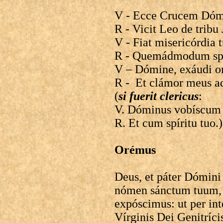
V - Ecce Crucem Dómin
R - Vicit Leo de tribu
V - Fiat misericórdia 
R - Quemádmodum spe
V – Dómine, exáudi 
R - Et clámor meus ad
(
si fuerit clericus
:
V. Dóminus vobíscum
R. Et cum spíritu tuo.)
Orémus
Deus, et páter Dómini 
nómen sánctum tuum, 
expóscimus: ut per i
Vírginis Dei Genitríci