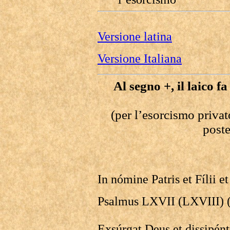
Versione latina
Versione Italiana
Al segno +, il laico f
(per l’esorcismo priva
poste
In nómine Patris et Fílii e
Psalmus LXVII (LXVIII) (r
Exsúrgat Deus et dissipént