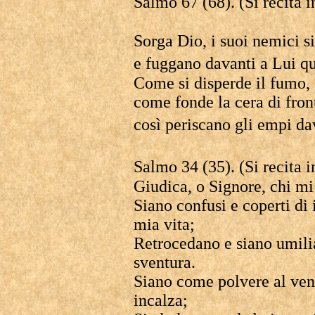
Salmo 67 (68). (Si recita 
Sorga Dio, i suoi nemici s
e fuggano davanti a Lui q
Come si disperde il fumo, 
come fonde la cera di fron
così periscano gli empi d
Salmo 34 (35). (Si recita 
Giudica, o Signore, chi mi
Siano confusi e coperti di
mia vita;
Retrocedano e siano umilia
sventura.
Siano come polvere al ven
incalza;