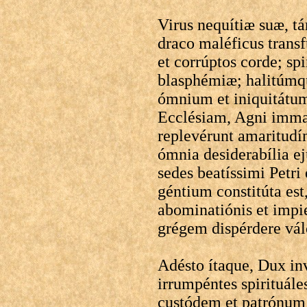
Virus nequítiæ suæ,
draco maléficus trans
et corrúptos corde; sp
blasphémiæ; halitúmq
ómnium et iniquitátu
Ecclésiam, Agni immac
replevérunt amaritudín
ómnia desiderabília e
sedes beatíssimi Petri
géntium constitúta est
abominatiónis et impie
grégem dispérdere vál
Adésto ítaque, Dux in
irrumpéntes spirituáles
custódem et patrónum 