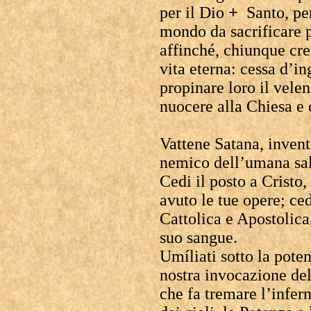
per il Dio
+
Santo, per
mondo da sacrificare p
affinché, chiunque cre
vita eterna: cessa d’i
propinare loro il velen
nuocere alla Chiesa e d
Vattene Satana, invent
nemico dell’umana sa
Cedi il posto a Cristo
avuto le tue opere; ced
Cattolica e Apostolica,
suo sangue.
Umíliati sotto la pote
nostra invocazione del
che fa tremare l’infer