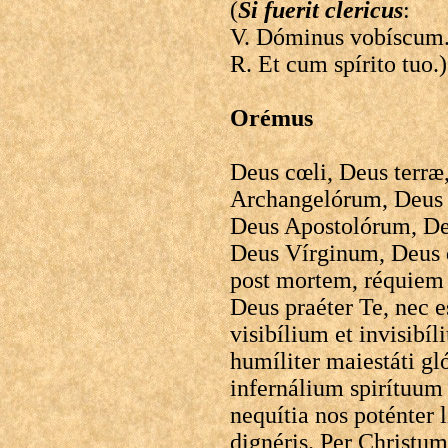
(
Si fuerit clericus
:
V. Dóminus vobíscum
R. Et cum spírito tuo.)
Orémus
Deus cœli, Deus terr
Archangelórum, Deus 
Deus Apostolórum, D
Deus Vírginum, Deus 
post mortem, réquiem 
Deus praéter Te, nec e
visibílium et invisibíl
humíliter maiestáti g
infernálium spirítuum 
nequítia nos poténter 
dignéris. Per Christ