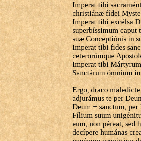
Imperat tibi sacramé
christiánæ fídei Myst
Imperat tibi excélsa 
superbíssimum caput 
suæ Conceptiónis in su
Imperat tibi fides san
ceterorúmque Apost
Imperat tibi Mártyrum
Sanctárum ómnium in
Ergo, draco maledícte 
adjurámus te per De
Deum
+
sanctum, per 
Fílium suum unigénitum
eum, non péreat, sed 
decípere humánas crea
venénum propináre: dé