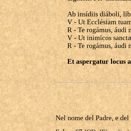
Ab insídiis diáboli, l
V - Ut Ecclésiam tuam s
R - Te rogámus, áudi 
V - Ut inimícos sanct
R - Te rogámus, áudi 
Et aspergatur locus 
Nel nome del Padre, e del 