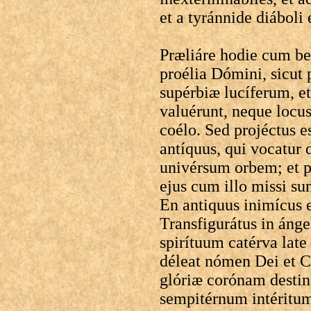
et a tyránnide diáboli
Præliáre hodie cum b
proélia Dómini, sicut
supérbiæ lucíferum, et
valuérunt, neque locu
coélo. Sed projéctus e
antíquus, qui vocatur d
univérsum orbem; et pr
ejus cum illo missi sun
En antiquus inimícus 
Transfigurátus in áng
spirítuum catérva late 
déleat nómen Dei et C
glóriæ corónam destiná
sempitérnum intéritu