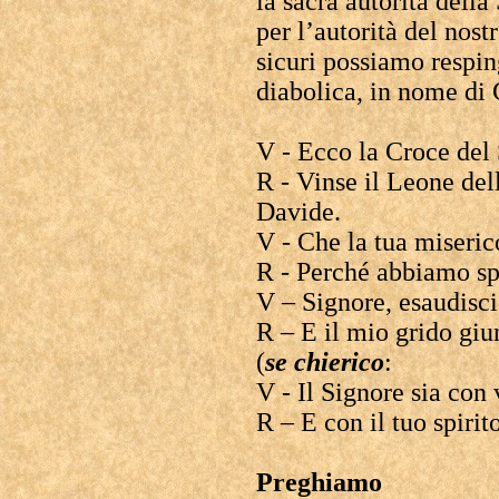
la sacra autorità dell
per l’autorità del nost
sicuri possiamo resping
diabolica, in nome di 
V - Ecco la Croce del
R - Vinse il Leone dell
Davide.
V - Che la tua miserico
R - Perché abbiamo sp
V – Signore, esaudisci
R – E il mio grido giu
(
se chierico
:
V - Il Signore sia con 
R – E con il tuo spirit
Preghiamo