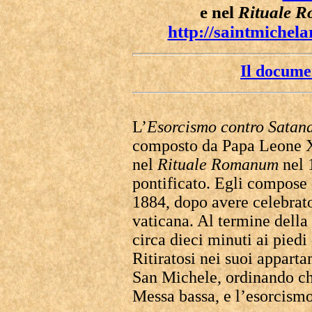
e nel
Rituale 
http://saintmichela
Il docume
L’
Esorcismo contro Satana 
composto da Papa Leone XI
nel
Rituale Romanum
nel 
pontificato. Egli compose 
1884, dopo avere celebrat
vaticana. Al termine della
circa dieci minuti ai piedi 
Ritiratosi nei suoi appart
San Michele, ordinando che
Messa bassa, e l’esorcism