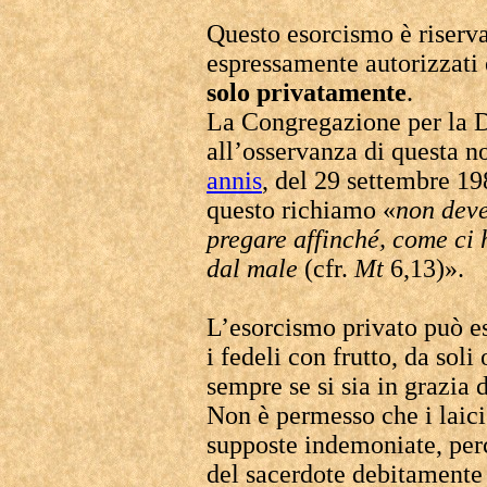
Questo esorcismo è riservat
espressamente autorizzati
solo privatamente
.
La Congregazione per la D
all’osservanza di questa n
annis
, del 29 settembre 19
questo richiamo «
non deve
pregare affinché, come ci 
dal male
(cfr.
Mt
6,13)».
L’esorcismo privato può es
i fedeli con frutto, da soli
sempre se si sia in grazia d
Non è permesso che i laici
supposte indemoniate, perc
del sacerdote debitamente 