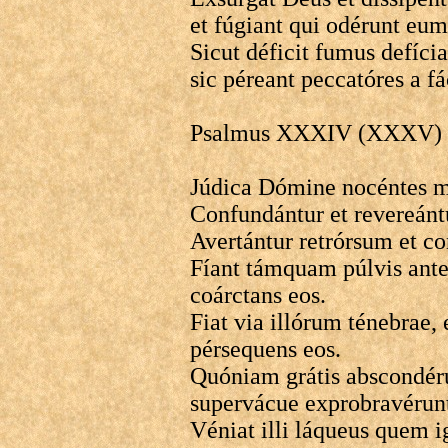
et fúgiant qui odérunt eum 
Sicut déficit fumus defícian
sic péreant peccatóres a fá
Psalmus XXXIV (XXXV) (re
Júdica Dómine nocéntes 
Confundántur et revereán
Avertántur retrórsum et co
Fíant támquam púlvis ante
coárctans eos.
Fiat via illórum ténebrae,
pérsequens eos.
Quóniam grátis abscondéru
supervácue exprobravéru
Véniat illi láqueus quem i