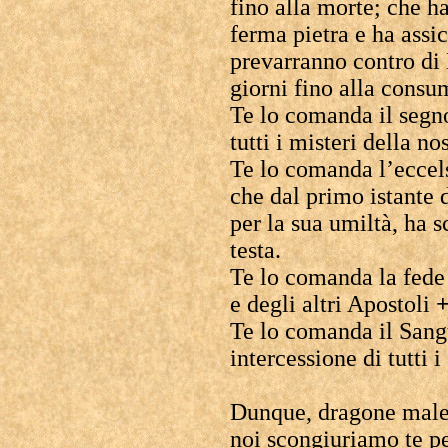
fino alla morte; che ha
ferma pietra e ha assi
prevarranno contro di E
giorni fino alla consu
Te lo comanda il segn
tutti i misteri della no
Te lo comanda l’ecce
che dal primo istante
per la sua umiltà, ha 
testa.
Te lo comanda la fede 
e degli altri Apostoli
Te lo comanda il Sangu
intercessione di tutti 
Dunque, dragone malede
noi scongiuriamo te p