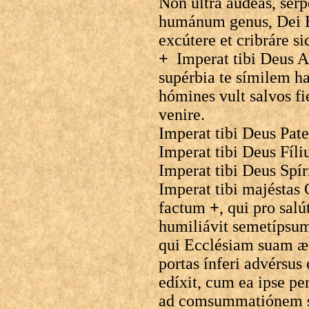
Non ultra áudeas, sérp
humánum genus, Dei Ec
excútere et cribráre si
+
Imperat tibi Deus A
supérbia te símilem h
hómines vult salvos fie
venire.
Imperat tibi Deus Pat
Imperat tibi Deus Fíl
Imperat tibi Deus Spí
Imperat tibi majéstas
factum
+
, qui pro salú
humiliávit semetípsum
qui Ecclésiam suam æd
portas ínferi advérsu
edíxit, cum ea ipse p
ad comsummatiónem s