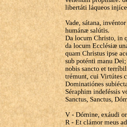
libertáti láqueos injíce
Vade, sátana, invéntor
humánæ salútis.
Da locum Christo, in q
da locum Ecclésiæ unæ
quam Christus ipse ac
sub poténti manu Dei; 
nobis sancto et terríb
trémunt, cui Virtútes 
Dominatiónes subiéct
Séraphim indeféssis vó
Sanctus, Sanctus, Dó
V - Dómine, exáudi o
R - Et clámor meus ad 