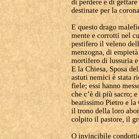
di perdere e di gettar
destinate per la corona
E questo drago malefic
mente e corrotti nel c
pestifero il veleno dell
menzogna, di empietà e
mortifero di lussuria e
E la Chiesa, Sposa de
astuti nemici è stata 
fiele; essi hanno mess
che c’è di più sacro; e 
beatissimo Pietro e la
il trono della loro ab
colpito il pastore, il 
O invincibile condotti