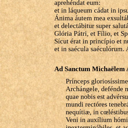
aprehéndat eum:
et in láqueum cádat in ips
Ánima áutem mea exsultáb
et delectábitur super salutá
Glória Pátri, et Fílio, et S
Sícut érat in princípio et 
et in saécula saéculórum.
Ad Sanctum Michaëlem 
Prínceps gloriosíssime
Archángele, defénde no
quae nobis est advérsu
mundi rectóres tenebr
nequítiæ, in cœléstibu
Veni in auxílium hóm
inexterminábiles, et a