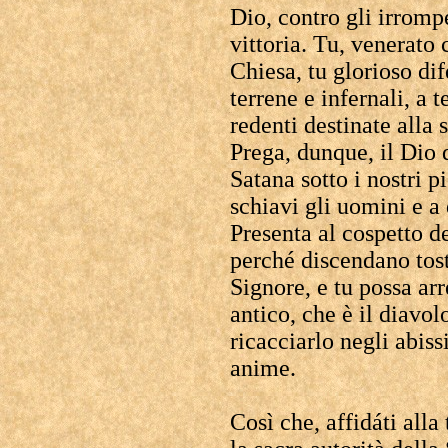
Dio, contro gli irrompe
vittoria. Tu, venerato 
Chiesa, tu glorioso di
terrene e infernali, a 
redenti destinate alla 
Prega, dunque, il Dio 
Satana sotto i nostri p
schiavi gli uomini e a
Presenta al cospetto d
perché discendano tost
Signore, e tu possa arr
antico, che è il diavol
ricacciarlo negli abiss
anime.
Così che, affidáti alla 