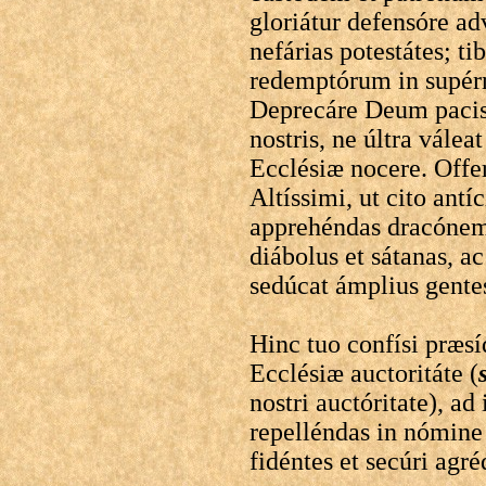
gloriátur defensóre ad
nefárias potestátes; t
redemptórum in supérn
Deprecáre Deum pacis,
nostris, ne últra válea
Ecclésiæ nocere. Offer
Altíssimi, ut cito ant
apprehéndas dracónem
diábolus et sátanas, a
sedúcat ámplius gente
Hinc tuo confísi præsí
Ecclésiæ auctoritáte (
nostri auctóritate), ad
repelléndas in nómine 
fidéntes et secúri agr