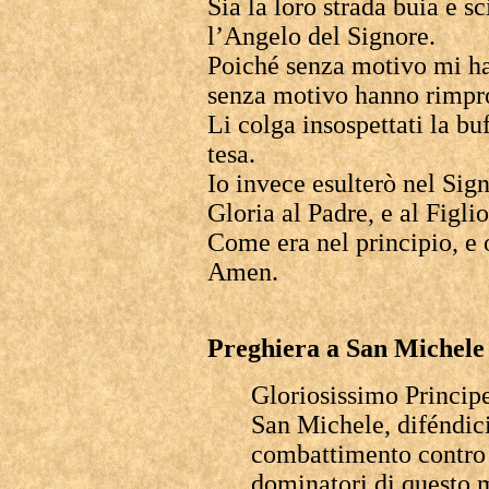
Sia la loro strada buia e s
l’Angelo del Signore.
Poiché senza motivo mi ha
senza motivo hanno rimpr
Li colga insospettati la buf
tesa.
Io invece esulterò nel Sign
Gloria al Padre, e al Figlio
Come era nel principio, e o
Amen.
Preghiera a San Michele
Gloriosissimo Principe
San Michele, diféndici
combattimento contro i
dominatori di questo m