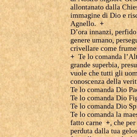
allontanato dalla Chie
immagine di Dio e risc
Agnello.
+
D’ora innanzi, perfido
genere umano, persegui
crivellare come frumen
+
Te lo comanda l’Al
grande superbia, presum
vuole che tutti gli uo
conoscenza della verit
Te lo comanda Dio P
Te lo comanda Dio Fi
Te lo comanda Dio Sp
Te lo comanda la maest
fatto carne
+
, che per
perduta dalla tua gelos