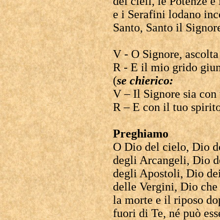
dei cieli, le Potenze 
e i Serafini lodano in
Santo, Santo il Signor
V - O Signore, ascolta
R - E il mio grido giu
(
se chierico:
V – Il Signore sia con 
R – E con il tuo spirit
Preghiamo
O Dio del cielo, Dio d
degli Arcangeli, Dio de
degli Apostoli, Dio de
delle Vergini, Dio che 
la morte e il riposo do
fuori di Te, né può es