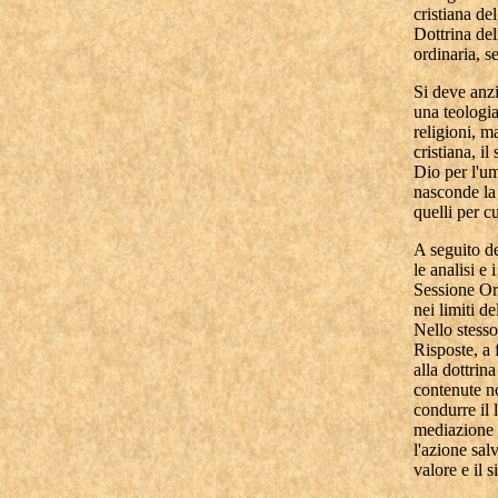
cristiana de
Dottrina del
ordinaria, s
Si deve anzi
una teologia
religioni, m
cristiana, il
Dio per l'um
nasconde la 
quelli per c
A seguito de
le analisi e
Sessione Ord
nei limiti d
Nello stesso
Risposte, a 
alla dottrin
contenute no
condurre il 
mediazione s
l'azione salv
valore e il s