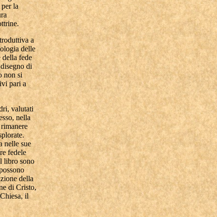
 per la
ura
ttrine.
troduttiva a
ologia delle
e della fede
l disegno di
o non si
vi pari a
ri, valutati
esso, nella
r rimanere
splorate.
a nelle sue
re fedele
l libro sono
e possono
azione della
ne di Cristo,
 Chiesa, il