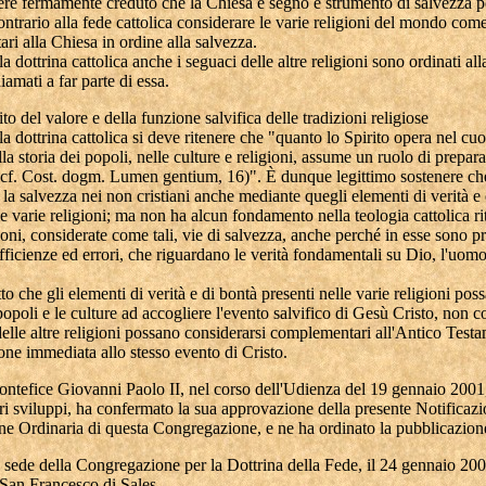
re fermamente creduto che la Chiesa è segno e strumento di salvezza per
ntrario alla fede cattolica considerare le varie religioni del mondo com
i alla Chiesa in ordine alla salvezza.
a dottrina cattolica anche i seguaci delle altre religioni sono ordinati al
iamati a far parte di essa.
to del valore e della funzione salvifica delle tradizioni religiose
a dottrina cattolica si deve ritenere che "quanto lo Spirito opera nel cuo
la storia dei popoli, nelle culture e religioni, assume un ruolo di prepar
(cf. Cost. dogm. Lumen gentium, 16)". È dunque legittimo sostenere che
la salvezza nei non cristiani anche mediante quegli elementi di verità e
le varie religioni; ma non ha alcun fondamento nella teologia cattolica ri
ioni, considerate come tali, vie di salvezza, anche perché in esse sono pr
fficienze ed errori, che riguardano le verità fondamentali su Dio, l'uomo 
atto che gli elementi di verità e di bontà presenti nelle varie religioni pos
popoli e le culture ad accogliere l'evento salvifico di Gesù Cristo, non 
i delle altre religioni possano considerarsi complementari all'Antico Test
one immediata allo stesso evento di Cristo.
ntefice Giovanni Paolo II, nel corso dell'Udienza del 19 gennaio 2001,
ori sviluppi, ha confermato la sua approvazione della presente Notificazi
one Ordinaria di questa Congregazione, e ne ha ordinato la pubblicazion
sede della Congregazione per la Dottrina della Fede, il 24 gennaio 200
San Francesco di Sales.