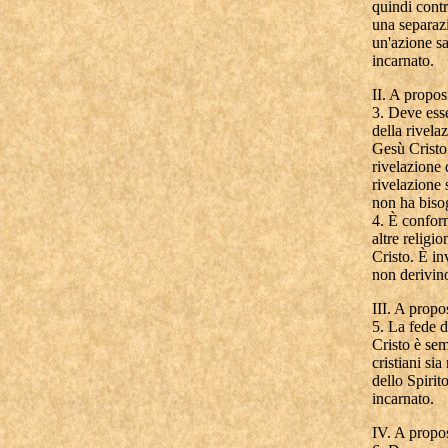
quindi contr
una separazi
un'azione sa
incarnato.
II. A propos
3. Deve ess
della rivela
Gesù Cristo 
rivelazione 
rivelazione 
non ha bisog
4. È conform
altre religi
Cristo. È in
non derivin
III. A propo
5. La fede d
Cristo è sem
cristiani sia
dello Spirit
incarnato.
IV. A propos