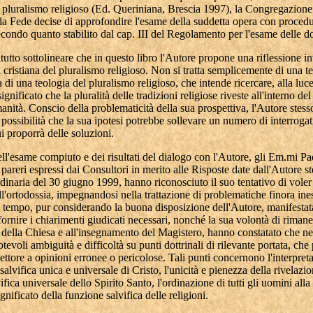
l pluralismo religioso (Ed. Queriniana, Brescia 1997), la Congregazione
la Fede decise di approfondire l'esame della suddetta opera con proced
econdo quanto stabilito dal cap. III del Regolamento per l'esame delle do
tutto sottolineare che in questo libro l'Autore propone una riflessione in
 cristiana del pluralismo religioso. Non si tratta semplicemente di una te
a di una teologia del pluralismo religioso, che intende ricercare, alla luc
 significato che la pluralità delle tradizioni religiose riveste all'interno de
anità. Conscio della problematicità della sua prospettiva, l'Autore stess
possibilità che la sua ipotesi potrebbe sollevare un numero di interrogati
ui proporrà delle soluzioni.
ll'esame compiuto e dei risultati del dialogo con l'Autore, gli Em.mi Pad
 i pareri espressi dai Consultori in merito alle Risposte date dall'Autore st
inaria del 30 giugno 1999, hanno riconosciuto il suo tentativo di vole
ell'ortodossia, impegnandosi nella trattazione di problematiche finora ine
 tempo, pur considerando la buona disposizione dell'Autore, manifestat
fornire i chiarimenti giudicati necessari, nonché la sua volontà di rimane
a della Chiesa e all'insegnamento del Magistero, hanno constatato che ne
tevoli ambiguità e difficoltà su punti dottrinali di rilevante portata, ch
lettore a opinioni erronee o pericolose. Tali punti concernono l'interpret
alvifica unica e universale di Cristo, l'unicità e pienezza della rivelazio
ifica universale dello Spirito Santo, l'ordinazione di tutti gli uomini alla
ignificato della funzione salvifica delle religioni.