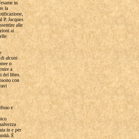
'esame in
re la
otificazione,
l P. Jacques
ssentire alle
zioni ai
elle
o
 di alcuni
ronee o
enire a
 del libro.
consono con
ravi
fisso e
nico
 salvezza
ata in e per
anità. È