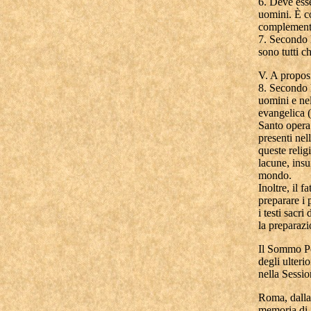
6. Deve esse
uomini. È co
complementar
7. Secondo l
sono tutti ch
V. A proposi
8. Secondo l
uomini e nel
evangelica 
Santo opera 
presenti nel
queste relig
lacune, insu
mondo.
Inoltre, il f
preparare i 
i testi sacr
la preparazi
Il Sommo Po
degli ulteri
nella Sessi
Roma, dalla 
memoria di 