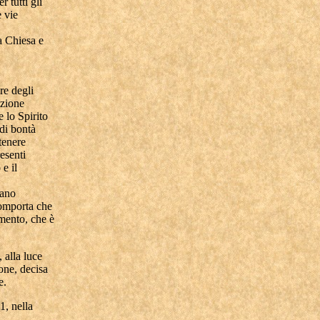
 tutti gli
e vie
la Chiesa e
re degli
azione
 lo Spirito
 di bontà
tenere
esenti
e il
sano
comporta che
amento, che è
 alla luce
one, decisa
e.
1, nella