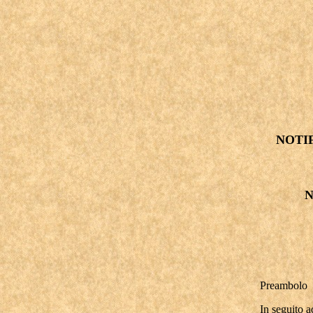
NOTI
N
Preambolo
In seguito a