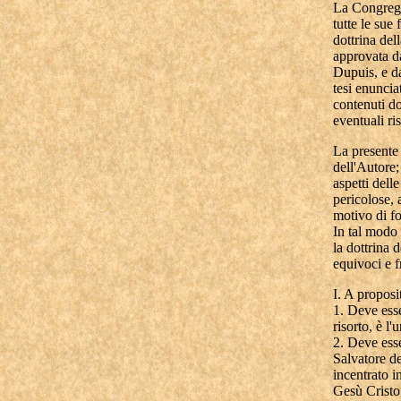
La Congrega
tutte le sue
dottrina del
approvata d
Dupuis, e da
tesi enuncia
contenuti do
eventuali ri
La presente
dell'Autore;
aspetti dell
pericolose, 
motivo di fo
In tal modo s
la dottrina 
equivoci e f
I. A proposi
1. Deve ess
risorto, è l
2. Deve ess
Salvatore de
incentrato i
Gesù Cristo,