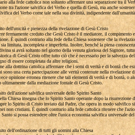
ario alla fede cattolica non soltanto affermare una separazione tra il Ve
one tra l'azione salvifica del Verbo e quella di Gesù, ma anche sostenere
lvifica del Verbo come tale nella sua divinità, indipendente dall'umanit
ito dell'unicità e pienezza della rivelazione di Gesù Cristo
ere fermamente creduto che Gesù Cristo è il mediatore, il compimento e
zione. È quindi contrario alla fede della Chiesa sostenere che la rivelazio
sia limitata, incompleta e imperfetta. Inoltre, benché la piena conoscenz
divina si avrà soltanto nel giorno della venuta gloriosa del Signore, tutta
storica di Gesù Cristo offre tutto ciò che è necessario per la salvezza de
no di essere completata da altre religioni.
e alla dottrina cattolica affermare che i semi di verità e di bontà che es
oni sono una certa partecipazione alle verità contenute nella rivelazione 
vece opinione erronea ritenere che tali elementi di verità e di bontà, o alc
o ultimamente dalla mediazione fontale di Gesù Cristo.
sito dell'azione salvifica universale dello Spirito Santo
ella Chiesa insegna che lo Spirito Santo operante dopo la risurrezione 
pre lo Spirito di Cristo inviato dal Padre, che opera in modo salvifico si
 nei non cristiani. È quindi contrario alla fede cattolica ritenere che l'azi
o Santo si possa estendere oltre l'unica economia salvifica universale de
ito dell'ordinazione di tutti gli uomini alla Chiesa