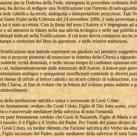
zione per la Dottrina della Fede, adempiuta la procedura ordinaria dell
 fasi, ha deciso di redigere una Notificazione con l'intento di salvaguarda
la fede cattolica da errori, ambiguità o interpretazioni pericolose. Tale N
al Santo Padre nella Udienza del 24 novembre 2000, è stata presentata a
 lui è stata accettata. Con la firma del testo l'Autore si è impegnato ad a
te e ad attenersi in futuro nella sua attività teologica e nelle sue pubblica
ttrinali indicati nella Notificazione, il cui testo dovrà comparire anche n
stampe o riedizioni del libro in questione, e nelle relative traduzioni.
 Notificazione non intende esprimere un giudizio sul pensiero soggettiv
 ma si propone piuttosto di enunciare la dottrina della Chiesa a riguardo
e suddette verità dottrinali, e nello stesso tempo di confutare opinioni er
a cui, indipendentemente dalle intenzioni dell'Autore, il lettore può perv
rmulazioni ambigue o spiegazioni insufficienti contenute in diversi passi
i ritiene di offrire ai lettori cattolici un sicuro criterio di valutazione, 
della Chiesa, al fine di evitare che la lettura del volume possa indurre a g
raintendimenti.
to della mediazione salvifica unica e universale di Gesù Cristo
ere fermamente creduto che Gesù Cristo, Figlio di Dio fatto uomo, croci
'unico e universale mediatore della salvezza di tutta l'umanità.
ere pure fermamente creduto che Gesù di Nazareth, Figlio di Maria e u
l mondo, è il Figlio e il Verbo del Padre. Per l'unità del piano divino di
n Gesù Cristo, va inoltre ritenuto che l'azione salvifica del Verbo sia attu
 Figlio incarnato del Padre, quale mediatore della salvezza di tutta l'um