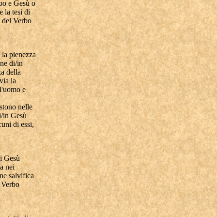
rbo e Gesù o
 la tesi di
à del Verbo
 la pienezza
ne di/in
a della
via la
ll'uomo e
istono nelle
di/in Gesù
uni di essi,
di Gesù
a nei
one salvifica
l Verbo