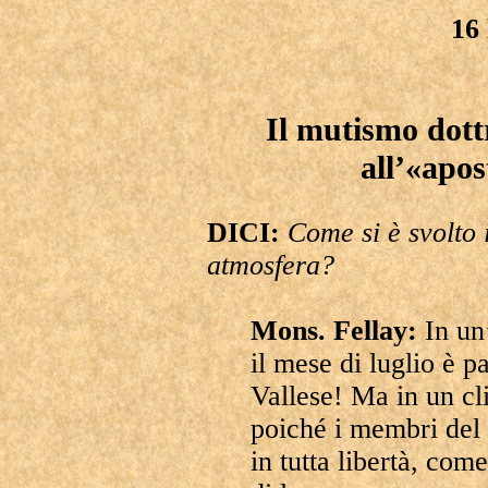
16 
Il mutismo dottr
all’«apos
DICI:
Come si è svolto 
atmosfera?
Mons. Fellay:
In un
il mese di luglio è p
Vallese! Ma in un cl
poiché i membri del
in tutta libertà, com