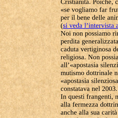
Cristianità. Poiché,
«se vogliamo far frut
per il bene delle an
(
si veda l’intervista
Noi non possiamo rim
perdita generalizzata
caduta vertiginosa de
religiosa. Non possi
all’«apostasia silenz
mutismo dottrinale n
«apostasia silenzios
constatava
nel 2003.
In questi frangenti, 
alla fermezza dottri
anche alla sua carit