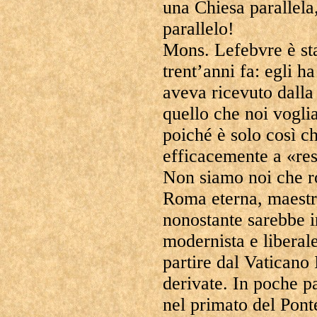
una Chiesa parallela
parallelo!
Mons. Lefebvre è sta
trent’anni fa: egli h
aveva ricevuto dalla 
quello che noi vogli
poiché è solo così c
efficacemente a «rest
Non siamo noi che 
Roma eterna, maestra
nonostante sarebbe ir
modernista e liberale
partire dal Vaticano 
derivate. In poche p
nel primato del Pont