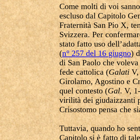
Come molti di voi sanno,
escluso dal Capitolo Gen
Fraternità San Pio X, te
Svizzera. Per confermar
stato fatto uso dell’ad
(
n° 257 del 16 giugno
) 
di San Paolo che voleva t
fede cattolica (
Galati
V, 
Girolamo, Agostino e Cri
quel contesto (
Gal
. V, 1
virilità dei giudaizzanti 
Crisostomo pensa che si
Tuttavia, quando ho sent
Capitolo si è fatto di t