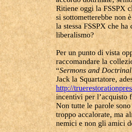
Ritiene oggi la FSSPX ch
si sottometterebbe non 
la stessa FSSPX che ha c
liberalismo?
Per un punto di vista op
raccomandare la collezio
“
Sermons and Doctrinal
Jack la Squartatore, ades
http://truerestorationpr
incentivi per l’acquisto 
Non tutte le parole son
troppo accalorate, ma al
nemici e non gli amici de