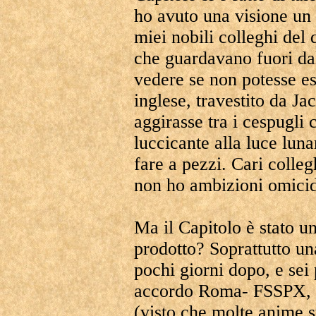
ho avuto una visione un 
miei nobili colleghi del
che guardavano fuori dall
vedere se non potesse e
inglese, travestito da Ja
aggirasse tra i cespugli 
luccicante alla luce luna
fare a pezzi. Cari colleg
non ho ambizioni omici
Ma il Capitolo è stato u
prodotto? Soprattutto u
pochi giorni dopo, e sei
accordo Roma- FSSPX,
(visto che molte anime s