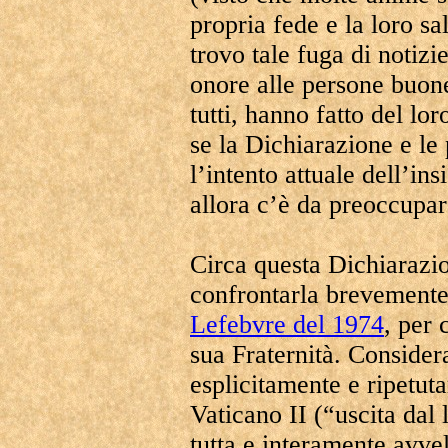
propria fede e la loro s
trovo tale fuga di notizi
onore alle persone buone
tutti, hanno fatto del lo
se la Dichiarazione e le
l’intento attuale dell’ins
allora c’è da preoccupar
Circa questa Dichiarazio
confrontarla brevement
Lefebvre del 1974
, per 
sua Fraternità. Conside
esplicitamente e ripetut
Vaticano II (“uscita dal
tutta e interamente avvel