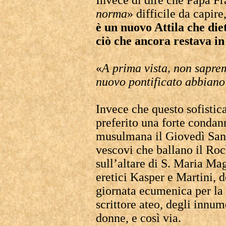
Invece di dire che Papa Fr
norma
» difficile da capir
è un nuovo Attila che diet
ciò che ancora restava in 
«
A prima vista, non saprem
nuovo pontificato abbiano
Invece che questo sofisti
preferito una forte condan
musulmana il Giovedì Sant
vescovi che ballano il Roc
sull’altare di S. Maria Mag
eretici Kasper e Martini, d
giornata ecumenica per la p
scrittore ateo, degli innum
donne, e così via.