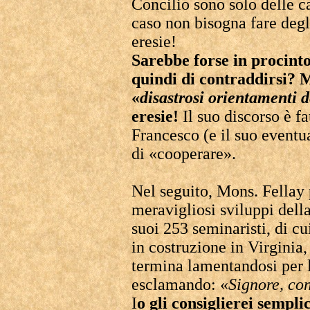
Concilio sono solo delle ca
caso non bisogna fare degli
eresie!
Sarebbe forse in procinto
quindi di contraddirsi? M
«
disastrosi orientamenti d
eresie!
Il suo discorso è fa
Francesco (e il suo eventu
di «cooperare».
Nel seguito, Mons. Fellay p
meravigliosi sviluppi dell
suoi 253 seminaristi, di c
in costruzione in Virginia,
termina lamentandosi per 
esclamando: «
Signore, con
I
o gli consiglierei sempl