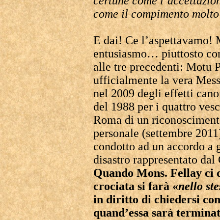
certune come l’accettazion
come il compimento molto f
E dai! Ce l’aspettavamo! 
entusiasmo… piuttosto con 
alle tre precedenti: Motu 
ufficialmente la vera Mes
nel 2009 degli effetti can
del 1988 per i quattro vesc
Roma di un riconoscimento
personale (settembre 2011
condotto ad un accordo a g
disastro rappresentato dal
Quando Mons. Fellay ci d
crociata si farà «
nello ste
in diritto di chiedersi co
quand’essa sarà terminat