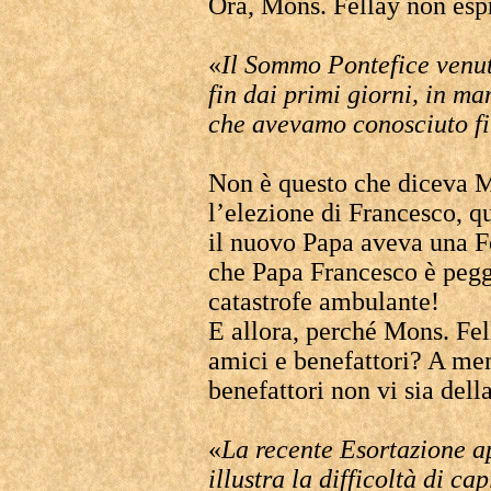
Ora, Mons. Fellay non esp
«
Il Sommo Pontefice venut
fin dai primi giorni, in ma
che avevamo conosciuto fi
Non è questo che diceva 
l’elezione di Francesco, 
il nuovo Papa aveva una F
che Papa Francesco è pegg
catastrofe ambulante!
E allora, perché Mons. Fel
amici e benefattori? A men
benefattori non vi sia dell
«
La recente Esortazione 
illustra la difficoltà di c