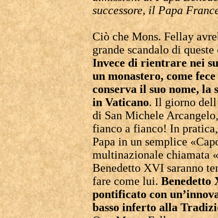
successore, il Papa Franc
Ciò che Mons. Fellay avre
grande scandalo di queste
Invece di rientrare nei su
un monastero, come fece
conserva il suo nome, la 
in Vaticano
. Il giorno de
di San Michele Arcangelo, 
fianco a fianco! In pratica
Papa in un semplice «Cap
multinazionale chiamata «C
Benedetto XVI saranno tent
fare come lui.
Benedetto 
pontificato con un’innov
basso inferto alla Tradiz