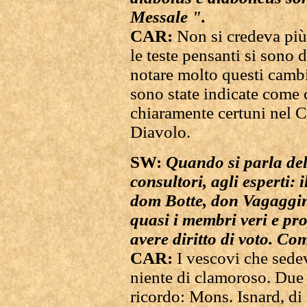
Messale ".
CAR:
Non si credeva pi
le teste pensanti si sono 
notare molto questi camb
sono state indicate come c
chiaramente certuni nel 
Diavolo.
SW:
Quando si parla del
consultori, agli esperti:
dom Botte, don Vagaggi
quasi i membri veri e prop
avere diritto di voto. Co
CAR:
I vescovi che sed
niente di clamoroso. Due 
ricordo: Mons. Isnard, d