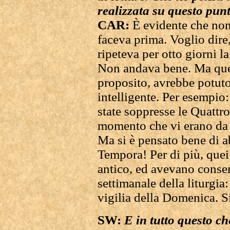
realizzata su questo pun
CAR:
È evidente che non 
faceva prima. Voglio dire
ripeteva per otto giorni la
Non andava bene. Ma quell
proposito, avrebbe potuto
intelligente. Per esempio:
state soppresse le Quattr
momento che vi erano da 
Ma si è pensato bene di a
Tempora! Per di più, quei
antico, ed avevano conser
settimanale della liturgia
vigilia della Domenica. Si
SW:
E in tutto questo che