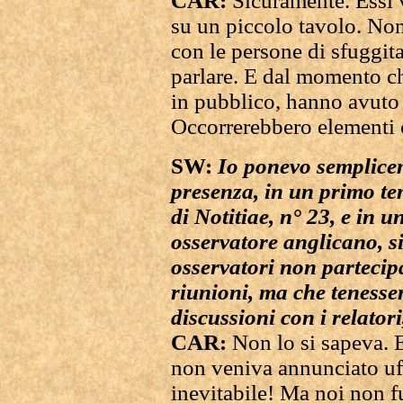
CAR:
Sicuramente. Essi v
su un piccolo tavolo. No
con le persone di sfuggi
parlare. E dal momento c
in pubblico, hanno avuto 
Occorrerebbero elementi c
SW:
Io ponevo semplicem
presenza, in un primo te
di Notitiae, n° 23, e in 
osservatore anglicano, si
osservatori non partecip
riunioni, ma che tenesse
discussioni con i relatori
CAR:
Non lo si sapeva. 
non veniva annunciato uff
inevitabile! Ma noi non 