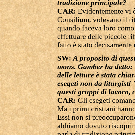
tradizione principale?
CAR:
Evidentemente vi è 
Consilium, volevano il rit
quando faceva loro comod
effettuare delle piccole r
fatto è stato decisamente 
SW:
A proposito di questi
mons. Gamber ha detto: 
delle letture è stata chi
esegeti non da liturgisti 
questi gruppi di lavoro,
CAR:
Gli esegeti comand
Ma i primi cristiani hanno
Essi non si preoccuparono 
abbiamo dovuto riscoprir
parla di tradizione princip