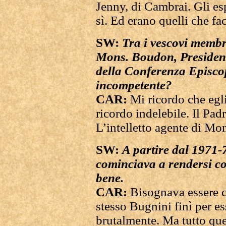
Jenny, di Cambrai. Gli es
sì. Ed erano quelli che fa
SW:
Tra i vescovi membri
Mons. Boudon, President
della Conferenza Episco
incompetente?
CAR:
Mi ricordo che egli
ricordo indelebile. Il Pa
L’intelletto agente di M
SW:
A partire dal 1971-
cominciava a rendersi c
bene.
CAR:
Bisognava essere 
stesso Bugnini finì per es
brutalmente. Ma tutto que