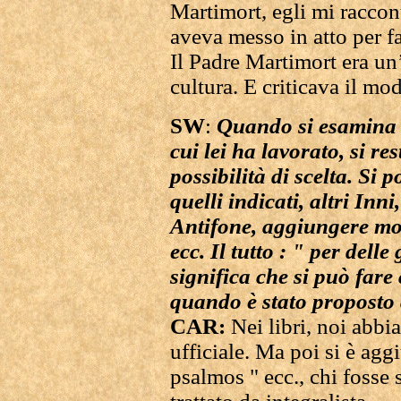
Martimort, egli mi raccon
aveva messo in atto per fa
Il Padre Martimort era un’
cultura. E criticava il mo
SW
:
Quando si esamina l
cui lei ha lavorato, si res
possibilità di scelta. Si 
quelli indicati, altri Inni
Antifone, aggiungere mome
ecc. Il tutto : " per delle
significa che si può far
quando è stato proposto 
CAR:
Nei libri, noi abbi
ufficiale. Ma poi si è aggi
psalmos " ecc., chi fosse 