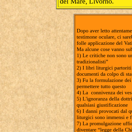
del Mare, Livorno.
Dopo aver letto attentame
testimone oculare, ci sare
folle applicazione del Vat
Ma alcune cose vanno sub
1) Le critiche non sono u
tradizionalisti”
2) I libri liturgici partorit
documenti da colpo di sta
3) Fu la formulazione dei
permettere tutto questo
4) La connivenza dei vesc
5) L'ignoranza della dottr
qualsiasi giustificazione
6) I danni provocati dal qu
liturgici sono immensi e fo
7) La promulgazione ufficia
diventare “legge della Ch