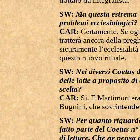
trattato da integralista.
SW:
Ma questa estrema f
problemi ecclesiologici?
CAR:
Certamente. Se ognu
tratterà ancora della preg
sicuramente l’ecclesialità
questo nuovo rituale.
SW:
Nei diversi Coetus d
delle lotte a proposito di
scelta?
CAR:
Si. E Martimort er
Bugnini, che sovrintendev
SW:
Per quanto riguarda 
fatto parte del Coetus n° 4
di letture. Che ne pensa 