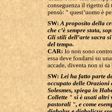
conseguenza il rigetto di
pensò: " quest’uomo è per
SW:
A proposito della cre
che c’è sempre stata, sop
Gli stili dell’arte sacra 
del tempo.
CAR:
Io non sono contro 
essa deve fondarsi su un
accade, diventa non si sa
SW:
Lei ha fatto parte d
occupato delle Orazioni
Solesmes, spiega in Hab
Collette " si è usati altr
pastorali ", e come esempi
diabolus e diabolicus so