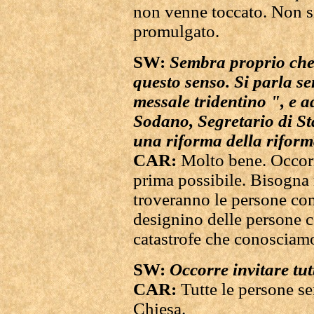
non venne toccato. Non si 
promulgato.
SW:
Sembra proprio che 
questo senso. Si parla se
messale tridentino ", e a
Sodano, Segretario di Stat
una riforma della riform
CAR:
Molto bene. Occorr
prima possibile. Bisogna 
troveranno le persone com
designino delle persone 
catastrofe che conosciam
SW:
Occorre invitare tut
CAR:
Tutte le persone se
Chiesa.