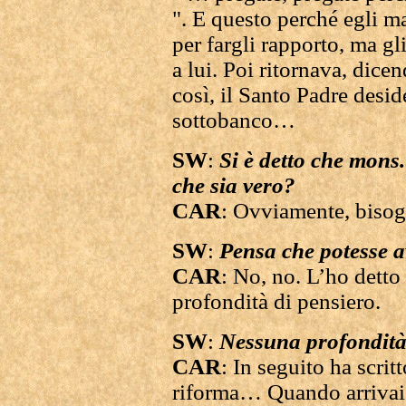
". E questo perché egli 
per fargli rapporto, ma g
a lui. Poi ritornava, dicen
così, il Santo Padre desid
sottobanco…
SW
:
Si è detto che mons
che sia vero?
CAR
: Ovviamente, bisog
SW
:
Pensa che potesse a
CAR
: No, no. L’ho dett
profondità di pensiero.
SW
:
Nessuna profondi
CAR
: In seguito ha scritt
riforma… Quando arrivai 