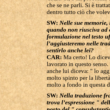
che se ne parli. Si è tratt
dentro tutto ciò che vole
SW:
Nelle sue memorie,
quando non riusciva ad o
formulazione nel testo uff
l’aggiusteremo nelle tra
sentirlo anche lei?
CAR:
Ma certo! Lo dic
lavorato in questo senso. 
anche lui diceva: " lo agg
molto spinto per la libertà
molto a fondo in questa d
SW:
Nella traduzione fra
trova l’espressione " del
posto del " consubstanti