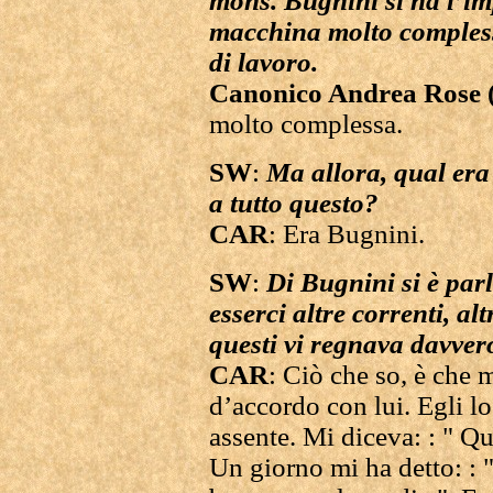
mons. Bugnini si ha l’imp
macchina molto compless
di lavoro.
Canonico Andrea Rose
molto complessa.
SW
:
Ma allora, qual era 
a tutto questo?
CAR
: Era Bugnini.
SW
:
Di Bugnini si è par
esserci altre correnti, a
questi vi regnava davve
CAR
: Ciò che so, è che
d’accordo con lui. Egli lo 
assente. Mi diceva: : " Qu
Un giorno mi ha detto: : 