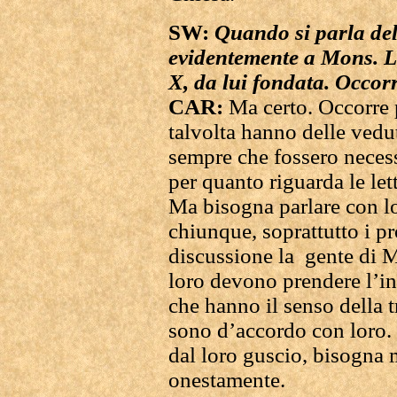
SW:
Quando si parla dell
evidentemente a Mons. Le
X, da lui fondata. Occor
CAR:
Ma certo. Occorre 
talvolta hanno delle ved
sempre che fossero necess
per quanto riguarda le let
Ma bisogna parlare con lo
chiunque, soprattutto i pro
discussione la gente di M
loro devono prendere l’ini
che hanno il senso della 
sono d’accordo con loro. 
dal loro guscio, bisogna m
onestamente.