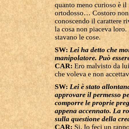
quanto meno curioso è il 
ortodosso… Costoro non a
conoscendo il carattere ri
la cosa non piaceva loro
stavano le cose.
SW:
Lei ha detto che mo
manipolatore. Può essere
CAR:
Ero malvisto da lu
che voleva e non accettavo
SW:
Lei è stato allontana
approvare il permesso pe
comporre le proprie preg
appena accennato. La rot
sulla questione della cre
CAR:
Si. Io feci un rap