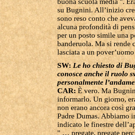
buona scuola media ". Era
su Bugnini. All’inizio cr
sono reso conto che avev
alcuna profondità di pens
per un posto simile una 
banderuola. Ma si rende c
lasciata a un pover’uomo
SW:
Le ho chiesto di Bug
conosce anche il ruolo s
personalmente l’andamen
CAR:
È vero. Ma Bugnini
informarlo. Un giorno, er
non erano ancora così gra
Padre Dumas. Abbiamo in
indicato le finestre dell
" … pregate, pregate perc