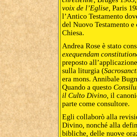
voix de l’Eglise
, Paris 19
l’Antico Testamento doves
del Nuovo Testamento e de
Chiesa.
Andrea Rose è stato cons
exequendam constitutione
preposto all’applicazione
sulla liturgia (
Sacrosanc
era mons. Annibale Bugn
Quando a questo
Consil
il Culto Divino
, il cano
parte come consultore.
Egli collaborò alla revisio
Divino, nonché alla defin
bibliche, delle nuove ora