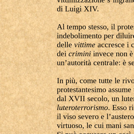
di Luigi XIV.
Al tempo stesso, il prot
indebolimento per diluire
delle
vittime
accresce i c
dei
crimini
invece non è
un’autorità centrale: è s
In più, come tutte le riv
protestantesimo assume 
dal XVII secolo, un lut
luteroterrorismo
. Esso r
il viso severo e l’auste
virtuoso, le cui mani sa