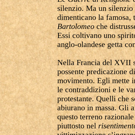
silenzio. Ma un silenzio 
dimenticano la famosa, te
Bartolomeo
che distruss
Essi coltivano uno spiri
anglo-olandese getta co
Nella Francia del XVII 
possente predicazione di
movimento. Egli mette in 
le contraddizioni e le va
protestante. Quelli che s
abiurano in massa. Gli a
questo terreno razionale
piuttosto nel
risentiment
vittimizzazione s’ingran