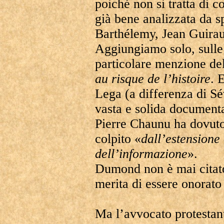
poiché non si tratta di c
già bene analizzata da s
Barthélemy, Jean Guirau
Aggiungiamo solo, sull
particolare menzione de
au risque de l’histoire
. 
Lega (a differenza di Sé
vasta e solida documenta
Pierre Chaunu ha dovuto
colpito «
dall’estensione 
dell’informazione
».
Dumond non è mai citato 
merita di essere onorato 
Ma l’avvocato protestant