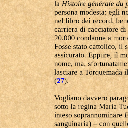
la
Histoire générale du 
persona modesta: egli n
nel libro dei record, ben
carriera di cacciatore d
20.000 condanne a mort
Fosse stato cattolico, i
assicurato. Eppure, il m
nome, ma, sfortunatamen
lasciare a Torquemada i
(
27
).
Vogliano davvero parago
sotto la regina Maria Tu
inteso soprannominare
sanguinaria) – con quello