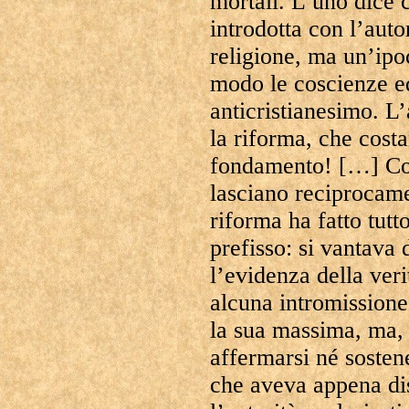
mortali. L’uno dice 
introdotta con l’auto
religione, ma un’ipoc
modo le coscienze e
anticristianesimo. L
la riforma, che cost
fondamento! […] Così
lasciano reciprocam
riforma ha fatto tutto
prefisso: si vantava
l’evidenza della veri
alcuna intromissione
la sua massima, ma, 
affermarsi né sostene
che aveva appena di