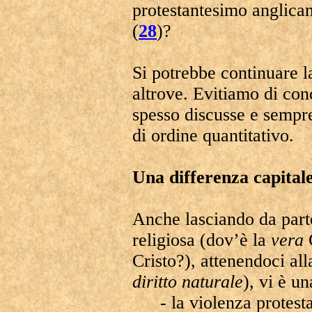
protestantesimo anglican
(
28
)?
Si potrebbe continuare la
altrove. Evitiamo di conc
spesso discusse e sempr
di ordine quantitativo.
Una differenza capital
Anche lasciando da parte
religiosa (dov’è la
vera
C
Cristo?), attenendoci all
diritto naturale
), vi è un
- la violenza protes