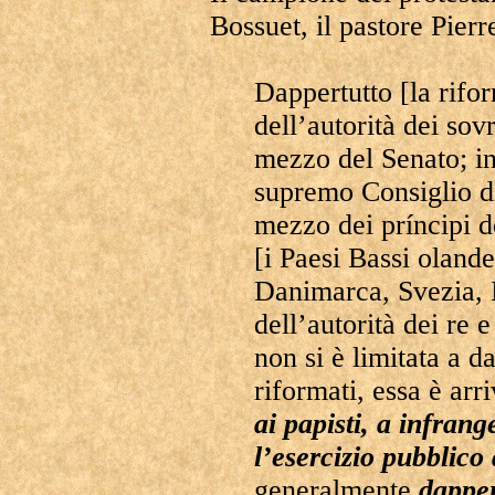
Bossuet, il pastore Pier
Dappertutto [la rifo
dell’autorità dei so
mezzo del Senato; i
supremo Consiglio d
mezzo dei príncipi d
[i Paesi Bassi olande
Danimarca, Svezia, 
dell’autorità dei re 
non si è limitata a da
riformati, essa è arr
ai papisti, a infrang
l’esercizio pubblico 
generalmente
dapper