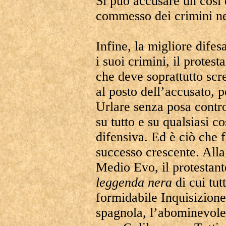
Si può accusare un così
commesso dei crimini ne
Infine, la migliore difes
i suoi crimini, il protes
che deve soprattutto scre
al posto dell’accusato, p
Urlare senza posa contro 
su tutto e su qualsiasi co
difensiva. Ed è ciò che 
successo crescente. All
Medio Evo, il protestan
leggenda nera
di cui tut
formidabile Inquisizione
spagnola, l’abominevole