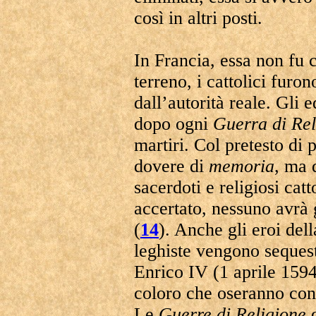
così in altri posti.
In Francia, essa non fu c
terreno, i cattolici furon
dall’autorità reale. Gli 
dopo ogni
Guerra di Rel
martiri. Col pretesto di 
dovere di
memoria
, ma 
sacerdoti e religiosi catto
accertato, nessuno avrà g
(
14
). Anche gli eroi del
leghiste vengono sequest
Enrico IV (1 aprile 1594
coloro che oseranno cons
Le
Guerre di Religione
d