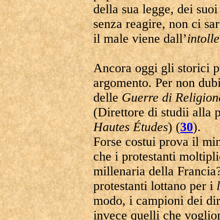
della sua legge, dei suoi
senza reagire, non ci sa
il male viene dall’
intoll
Ancora oggi gli storici 
argomento. Per non dubit
delle
Guerre di Religion
(Direttore di studii alla 
Hautes Études
) (
30
).
Forse costui prova il mi
che i protestanti moltipl
millenaria della Franci
protestanti lottano per i
modo, i campioni dei dir
invece quelli che voglio