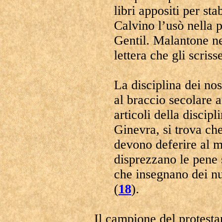
libri appositi per sta
Calvino l’usò nella p
Gentil. Malantone ne
lettera che gli scris
La disciplina dei nos
al braccio secolare an
articoli della discipl
Ginevra, si trova che 
devono deferire al ma
disprezzano le pene s
che insegnano dei n
(
18
).
Il campione del protest