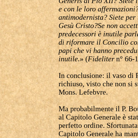
Generis di Pio XII? Siete 
e con le loro affermazioni
antimodernista? Siete per 
Gesù Cristo?Se non accetta
predecessori è inutile par
di riformare il Concilio co
papi che vi hanno precedut
inutile.
» (
Fideliter
n° 66-1
In conclusione: il vaso di
richiuso, visto che non si 
Mons. Lefebvre.
Ma probabilmente il P. Bo
al Capitolo Generale è stato
perfetto ordine. Sfortunata
Capitolo Generale ha mante