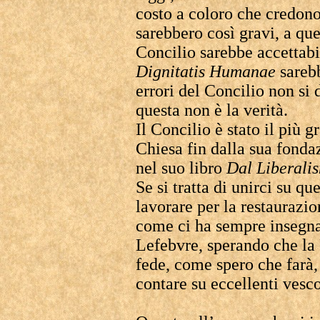
costo a coloro che credono
sarebbero così gravi, a qu
Concilio sarebbe accettabil
Dignitatis Humanae
sareb
errori del Concilio non si
questa non è la verità.
Il Concilio è stato il più g
Chiesa fin dalla sua fond
nel suo libro
Dal Liberali
Se si tratta di unirci su qu
lavorare per la restaurazio
come ci ha sempre insegna
Lefebvre, sperando che la
fede, come spero che farà,
contare su eccellenti vesco