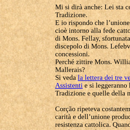
Mi si dirà anche: Lei sta c
Tradizione.
E io rispondo che l’unione 
cioè intorno alla fede catt
di Mons. Fellay, sfortunat
discepolo di Mons. Lefebvre
concessioni.
Perché zittire Mons. Will
Mallerais?
Si veda
la lettera dei tre 
Assistenti
e si leggeranno l
Tradizione e quelle della n
Corção ripeteva costantem
carità e dell’unione produ
resistenza cattolica. Quando