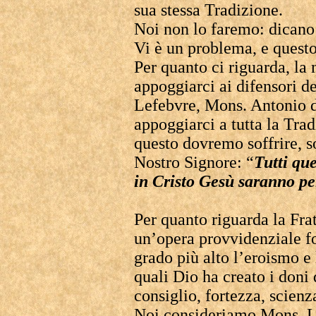
sua stessa Tradizione.
Noi non lo faremo: dicano
Vi è un problema, e questo
Per quanto ci riguarda, la 
appoggiarci ai difensori d
Lefebvre, Mons. Antonio d
appoggiarci a tutta la Trad
questo dovremo soffrire, s
Nostro Signore: “
Tutti qu
in Cristo Gesù saranno pe
Per quanto riguarda la Fra
un’opera provvidenziale f
grado più alto l’eroismo e l
quali Dio ha creato i doni 
consiglio, fortezza, scienz
Noi consideriamo Mons. L