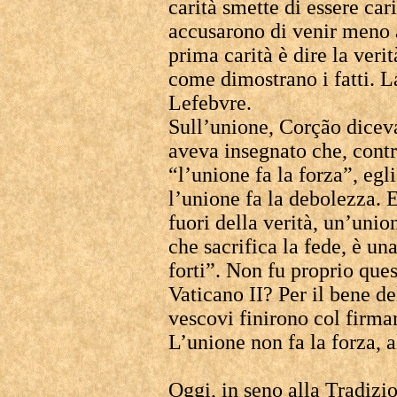
carità smette di essere cari
accusarono di venir meno al
prima carità è dire la veri
come dimostrano i fatti. L
Lefebvre.
Sull’unione, Corção dicev
aveva insegnato che, contr
“l’unione fa la forza”, egl
l’unione fa la debolezza. 
fuori della verità, un’unio
che sacrifica la fede, è un
forti”. Non fu proprio que
Vaticano II? Per il bene d
vescovi finirono col firma
L’unione non fa la forza, a
Oggi, in seno alla Tradizio