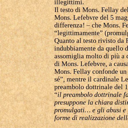
illegittimi.
Il testo di Mons. Fellay de
Mons. Lefebvre del 5 magg
differenza! – che Mons. F
“legittimamente” (promulg
Quanto al testo rivisto da
indubbiamente da quello d
assomiglia molto di più a 
di Mons. Lefebvre, a causa
Mons. Fellay confonde un p
sé”, mentre il cardinale L
preambolo dottrinale del 
“
il preambolo dottrinale fa
presuppone la chiara distinz
promulgati… e gli abusi e g
forme di realizzazione dell