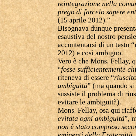
reintegrazione nella comun
prego di farcelo sapere e
(15 aprile 2012).”
Bisognava dunque present
esaustiva del nostro pens
accontentarsi di un testo 
2012) e così ambiguo.
Vero è che Mons. Fellay, q
“
fosse sufficientemente ch
riteneva di essere “
riuscit
ambiguità
” (ma quando si 
sussiste il problema di ri
evitare le ambiguità).
Mons. Fellay, osa qui riaf
evitata ogni ambiguità
”, 
non è stato compreso seco
eminenti della Fraternità,