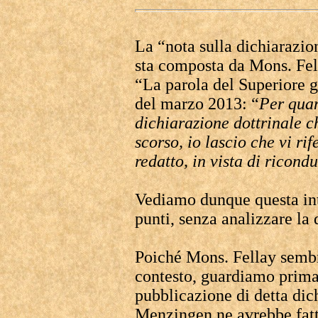
La “nota sulla dichiarazio
sta composta da Mons. Fel
“La parola del Superiore g
del marzo 2013: “
Per quan
dichiarazione dottrinale c
scorso, io lascio che vi rif
redatto, in vista di ricond
Vediamo dunque questa intr
punti, senza analizzare la 
Poiché Mons. Fellay sembr
contesto, guardiamo prima 
pubblicazione di detta di
Menzingen ne avrebbe fatt