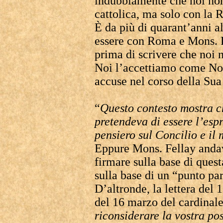
indubbiamente che noi no
cattolica, ma solo con la 
È da più di quarant’anni a
essere con Roma e Mons. F
prima di scrivere che noi 
Noi l’accettiamo come Nost
accuse nel corso della Sua
“
Questo contesto mostra c
pretendeva di essere l’esp
pensiero sul Concilio e il 
Eppure Mons. Fellay andav
firmare sulla base di ques
sulla base di un “punto pa
D’altronde, la lettera del 1
del 16 marzo del cardinal
riconsiderare la vostra pos