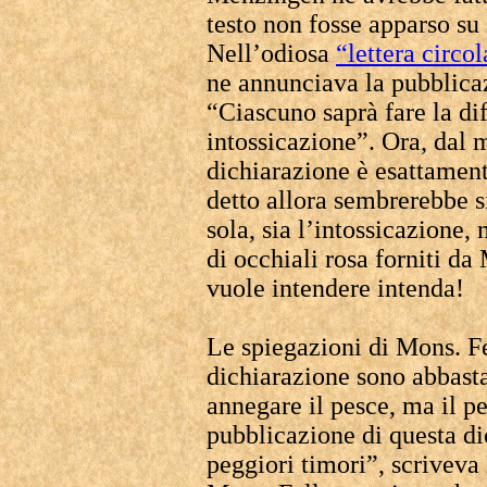
testo non fosse apparso su
Nell’odiosa
“lettera circo
ne annunciava la pubblica
“Ciascuno saprà fare la di
intossicazione”. Ora, dal 
dichiarazione è esattamen
detto allora sembrerebbe s
sola, sia l’intossicazione,
di occhiali rosa forniti d
vuole intendere intenda!
Le spiegazioni di Mons. Fe
dichiarazione sono abbasta
annegare il pesce, ma il p
pubblicazione di questa di
peggiori timori”, scrivev