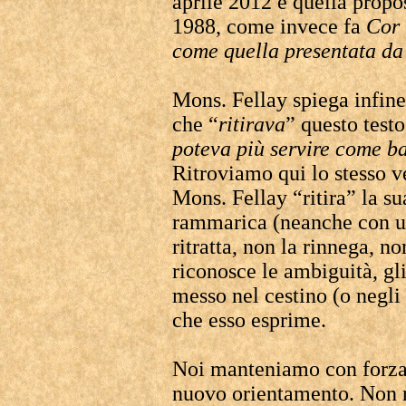
aprile 2012 e quella propo
1988, come invece fa
Cor
come quella presentata da
Mons. Fellay spiega infin
che “
ritirava
” questo testo
poteva più servire come ba
Ritroviamo qui lo stesso v
Mons. Fellay “ritira” la su
rammarica (neanche con un
ritratta, non la rinnega, n
riconosce le ambiguità, gli 
messo nel cestino (o negli
che esso esprime.
Noi manteniamo con forza 
nuovo orientamento. Non r