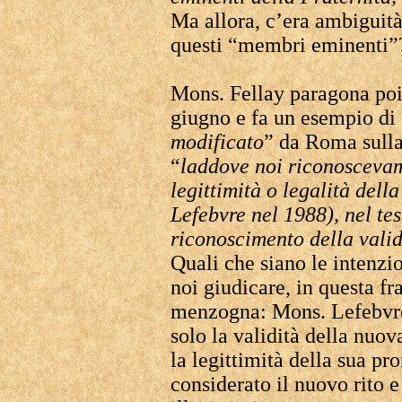
Ma allora, c’era ambiguit
questi “membri eminenti”
Mons. Fellay paragona poi i
giugno e fa un esempio di
modificato
” da Roma sulla
“
laddove noi riconoscevam
legittimità o legalità del
Lefebvre nel 1988), nel tes
riconoscimento della vali
Quali che siano le intenzio
noi giudicare, in questa f
menzogna: Mons. Lefebvre,
solo la validità della nuov
la legittimità della sua 
considerato il nuovo rito