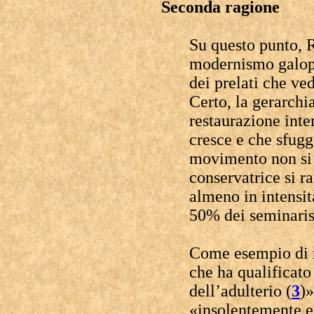
Seconda ragione
Su questo punto, R
modernismo galopp
dei prelati che ve
Certo, la gerarchi
restaurazione int
cresce e che sfugg
movimento non si 
conservatrice si r
almeno in intensit
50% dei seminarist
Come esempio di r
che ha qualificat
dell’adulterio (
3
)»
«insolentemente e 