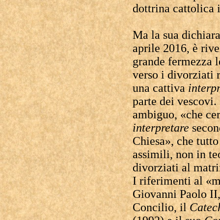
dottrina cattolica
Ma la sua dichiar
aprile 2016, è rive
grande fermezza le
verso i divorziati r
una cattiva
interp
parte dei vescovi. 
ambiguo, «che cert
interpretare
second
Chiesa», che tutto
assimili, non in te
divorziati al matr
I riferimenti al «
Giovanni Paolo II
Concilio, il
Catech