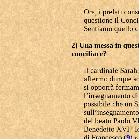
Ora, i prelati con
questione il Conci
Sentiamo quello c
2) Una messa in ques
conciliare?
Il cardinale Sarah
affermo dunque so
si opporrà fermam
l’insegnamento di
possibile che un S
sull’insegnamento 
del beato Paolo VI
Benedetto XVI? Io
di Francesco (
9
).»