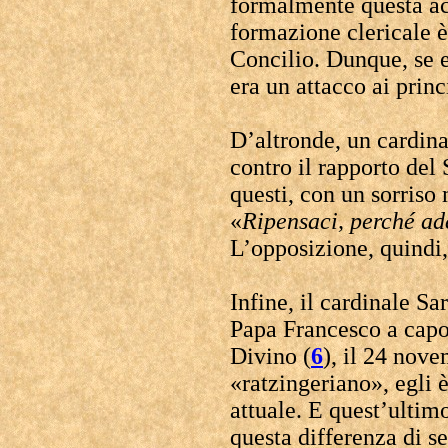
formalmente questa ac
formazione clericale è
Concilio. Dunque, se e
era un attacco ai princ
D’altronde, un cardina
contro il rapporto del 
questi, con un sorriso 
«
Ripensaci, perché ad
L’opposizione, quindi,
Infine, il cardinale Sa
Papa Francesco a capo
Divino (
6
), il 24 nov
«ratzingeriano», egli è
attuale. E quest’ultim
questa differenza di se