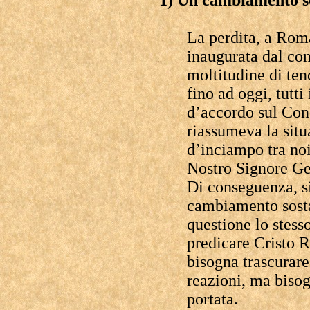
1) Un cambiamento so
La perdita, a Roma
inaugurata dal con
moltitudine di te
fino ad oggi, tutt
d’accordo sul Con
riassumeva la situ
d’inciampo tra noi 
Nostro Signore Ge
Di conseguenza, si
cambiamento sosta
questione lo stess
predicare Cristo R
bisogna trascurare
reazioni, ma bisog
portata.