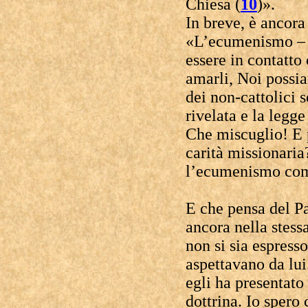
Chiesa (
10
)».
In breve, è ancora
«L’ecumenismo – d
essere in contatto 
amarli, Noi possi
dei non-cattolici s
rivelata e la legge
Che miscuglio! E p
carità missionaria
l’ecumenismo c
E che pensa del P
ancora nella stess
non si sia espress
aspettavano da lui
egli ha presentato
dottrina. Io spero