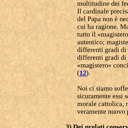
moltitudine dei fe
Il cardinale preci
del Papa non è nec
cui ha ragione. Ma
tutto il «magiste
autentico; magist
differenti gradi di
differenti gradi di
«magistero» conci
(
12
).
Noi ci siamo soffe
sicuramente essi s
morale cattolica, 
veramente nuovo pe
3) Dei prelati conser