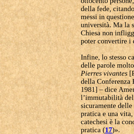
ottocento persone
della fede, citand
messi in questione
università. Ma la 
Chiesa non infligg
poter convertire i 
Infine, lo stesso 
delle parole molto
Pierres vivantes
[
della Conferenza 
1981] – dice Amer
l’immutabilità de
sicuramente delle 
pratica e una vita
catechesi è la con
pratica (
17
)».