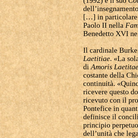
(1992) e il suo
Co
dell’insegnamento 
[…] in particolar
Paolo II nella
Fami
Benedetto XVI ne
Il cardinale Burke
Laetitiae
. «La sol
di
Amoris Laetita
costante della Ch
continuità. «Quin
ricevere questo d
ricevuto con il pr
Pontefice in quant
definisce il conci
principio perpetuo
dell’unità che lega