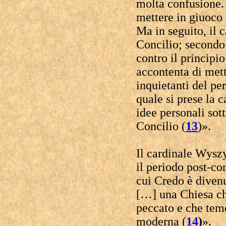
molta confusione. 
mettere in giuoco 
Ma in seguito, il 
Concilio; secondo 
contro il principio
accontenta di met
inquietanti del per
quale si prese la c
idee personali sot
Concilio (
13
)».
Il cardinale Wysz
il periodo post-co
cui Credo è divenu
[…] una Chiesa ch
peccato e che teme
moderna (
14
)
».