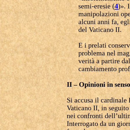
semi-eresie (
4
)». 
manipolazioni ope
alcuni anni fa, egl
del Vaticano II.
E i prelati conser
problema nel magis
verità a partire da
cambiamento pro
II – Opinioni in sens
Si accusa il cardinale 
Vaticano II, in seguit
nei confronti dell’ult
Interrogato da un giorn