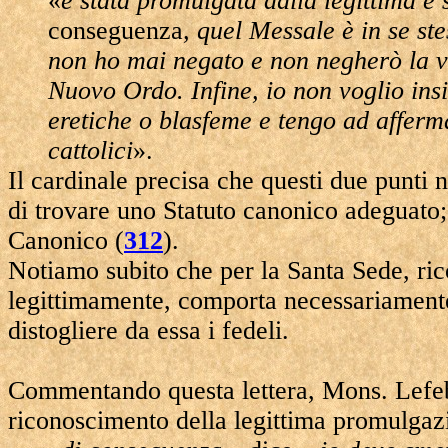
«
è stata promulgata dalla legittima e
conseguenza
, quel Messale è in se ste
non ho mai negato e non negherò la va
Nuovo Ordo. Infine, io non voglio in
eretiche o blasfeme e tengo ad afferm
cattolici
».
Il cardinale precisa che questi due punti 
di trovare uno Statuto canonico adeguato;
Canonico (
312
).
Notiamo subito che per la Santa Sede, ri
legittimamente, comporta necessariamente
distogliere da essa i fedeli.
Commentando questa lettera, Mons. Lefebvr
riconoscimento della legittima promulgaz