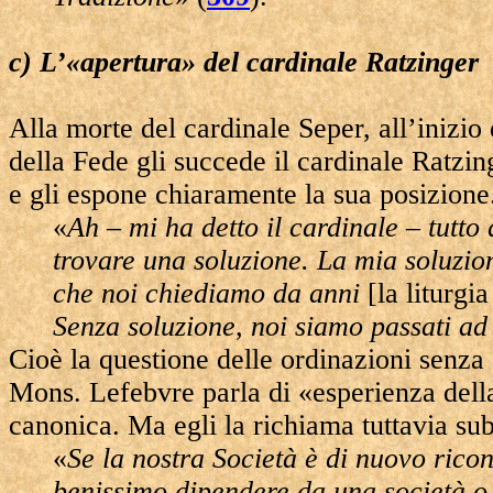
c) L’«apertura» del cardinale Ratzinger
Alla morte del cardinale Seper, all’inizi
della Fede gli succede il cardinale Ratzi
e gli espone chiaramente la sua posizione
«
Ah – mi ha detto il cardinale – tutt
trovare una soluzione. La mia soluzion
che noi chiediamo da anni
[la liturgi
Senza soluzione, noi siamo passati ad
Cioè la questione delle ordinazioni senza
Mons. Lefebvre parla di «esperienza della 
canonica. Ma egli la richiama tuttavia su
«
Se la nostra Società è di nuovo ric
benissimo dipendere da una società 