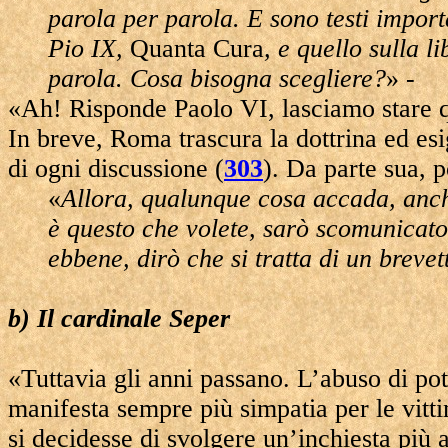
parola per parola. E sono testi import
Pio IX,
Quanta Cura
, e quello sulla l
parola. Cosa bisogna scegliere?
» -
«Ah! Risponde Paolo VI, lasciamo stare q
In breve, Roma trascura la dottrina ed esi
di ogni discussione (
303
). Da parte sua, 
«
Allora, qualunque cosa accada, anch
è questo che volete, sarò scomunicat
ebbene, dirò che si tratta di un brevet
b) Il cardinale Seper
«Tuttavia gli anni passano. L’abuso di pot
manifesta sempre più simpatia per le vit
si decidesse di svolgere un’inchiesta più 