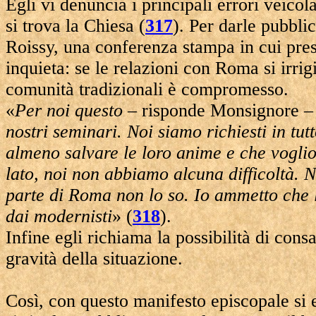
Egli vi denuncia i principali errori veicol
si trova la Chiesa (
317
). Per darle pubblic
Roissy, una conferenza stampa in cui presen
inquieta: se le relazioni con Roma si irrig
comunità tradizionali è compromesso.
«
Per noi questo
– risponde Monsignore 
nostri seminari. Noi siamo richiesti in tu
almeno salvare le loro anime e che voglio
lato, noi non abbiamo alcuna difficoltà. 
parte di Roma non lo so. Io ammetto che 
dai modernisti
» (
318
).
Infine egli richiama la possibilità di cons
gravità della situazione.
Così, con questo manifesto episcopale si 