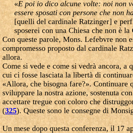
«
E poi io dico alcune volte: noi non
essere sposati con persone che non han
[quelli del cardinale Ratzinger] e per
sposerei con una Chiesa che non è la 
Con queste parole, Mons. Lefebvre non es
compromesso proposto dal cardinale Ratzin
allora.
Come si vede e come si vedrà ancora, a qu
cui ci fosse lasciata la libertà di continu
«Allora, che bisogna fare?». Continuare q
sviluppare la nostra azione, sostenuta con
accettare tregue con coloro che distruggo
(
325
). Queste sono le consegne di Monsi
Un mese dopo questa conferenza, il 17 ap