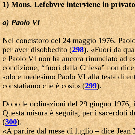
1) Mons. Lefebvre interviene in privato
a) Paolo VI
Nel concistoro del 24 maggio 1976, Paolo
per aver disobbedito (
298
). «Fuori da qu
e Paolo VI non ha ancora rinunciato ad e
condizione, “fuori dalla Chiesa” non dice
solo e medesimo Paolo VI alla testa di en
constatiamo che è così.» (
299
).
Dopo le ordinazioni del 29 giugno 1976, 
Questa misura è seguita, per i sacerdoti del
(
300
).
«A partire dal mese di luglio – dice Jean