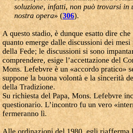
soluzione, infatti, non può trovarsi 
nostra opera
» (
306
).
A questo stadio, è dunque esatto dire che
quanto emerge dalle discussioni dei mesi
della Fede; le discussioni si sono impanta
comprendere, esige l’accettazione del C
Mons. Lefebvre è un «accordo pratico» se
suppone la buona volontà e la sincerità del
della Tradizione.
Su richiesta del Papa, Mons. Lefebvre inco
questionario. L’incontro fu un vero «inte
fermeranno lì.
Alle ordinazioni del 1980, egli riafferma 