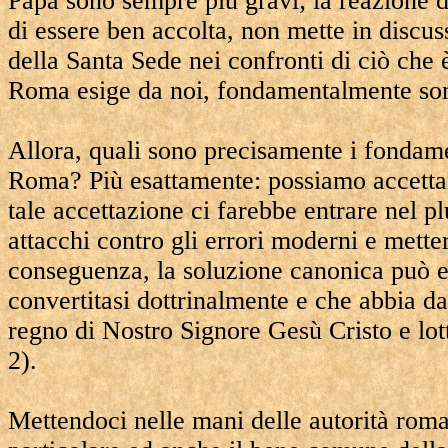
Papa sono sempre più gravi; la reazione d
di essere ben accolta, non mette in discuss
della Santa Sede nei confronti di ciò che 
Roma esige da noi, fondamentalmente sono
Allora, quali sono precisamente i fondamen
Roma? Più esattamente: possiamo accett
tale accettazione ci farebbe entrare nel pl
attacchi contro gli errori moderni e mette
conseguenza, la soluzione canonica può 
convertitasi dottrinalmente e che abbia d
regno di Nostro Signore Gesù Cristo e lot
2).
Mettendoci nelle mani delle autorità rom