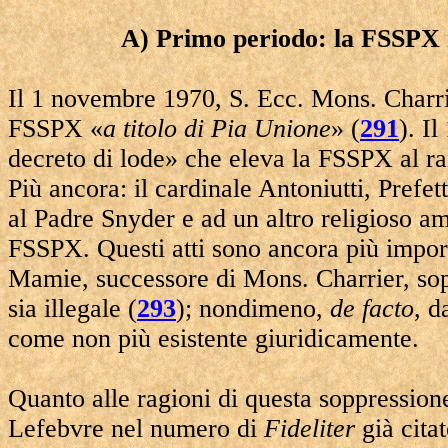
A) Primo periodo: la FSSPX ri
Il 1 novembre 1970, S. Ecc. Mons. Charri
FSSPX «
a titolo di Pia Unione
» (
291
). I
decreto di lode» che eleva la FSSPX al rang
Più ancora: il cardinale Antoniutti, Prefe
al Padre Snyder e ad un altro religioso am
FSSPX. Questi atti sono ancora più import
Mamie, successore di Mons. Charrier, so
sia illegale (
293
); nondimeno,
de facto
, d
come non più esistente giuridicamente.
Quanto alle ragioni di questa soppressio
Lefebvre nel numero di
Fideliter
già citat