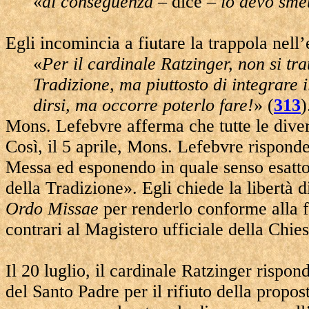
«
di conseguenza
– dice –
io devo smet
Egli incomincia a fiutare la trappola nell’
«
Per il cardinale Ratzinger, non si tra
Tradizione, ma piuttosto di integrare i
dirsi, ma occorre poterlo fare!
» (
313
)
Mons. Lefebvre afferma che tutte le diver
Così, il 5 aprile, Mons. Lefebvre risponde
Messa ed esponendo in quale senso esatto 
della Tradizione». Egli chiede la libertà d
Ordo Missae
per renderlo conforme alla fe
contrari al Magistero ufficiale della Chies
Il 20 luglio, il cardinale Ratzinger rispond
del Santo Padre per il rifiuto della propo