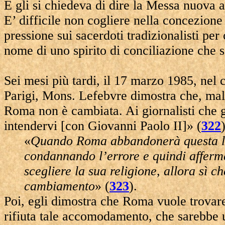
E gli si chiedeva di dire la Messa nuova 
E’ difficile non cogliere nella concezione
pressione sui sacerdoti tradizionalisti pe
nome di uno spirito di conciliazione che s
Sei mesi più tardi, il 17 marzo 1985, nel 
Parigi, Mons. Lefebvre dimostra che, malg
Roma non è cambiata. Ai giornalisti che 
intendervi [con Giovanni Paolo II]» (
322
«
Quando Roma abbandonerà questa libe
condannando l’errore e quindi afferm
scegliere la sua religione, allora sì c
cambiamento
» (
323
).
Poi, egli dimostra che Roma vuole trova
rifiuta tale accomodamento, che sarebbe