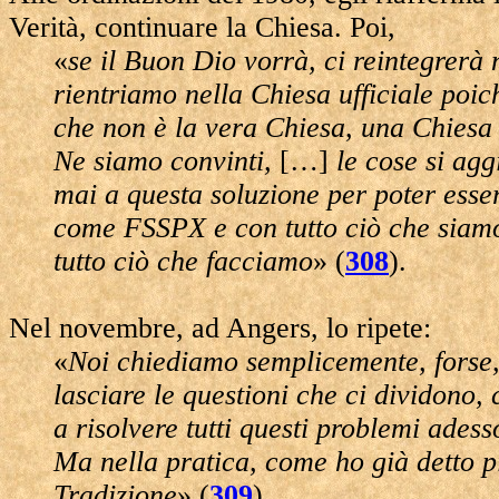
Verità, continuare la Chiesa. Poi,
«
se il Buon Dio vorrà, ci reintegrerà 
rientriamo nella Chiesa ufficiale poic
che non è la vera Chiesa, una Chiesa 
Ne siamo convinti,
[…]
le cose si agg
mai a questa soluzione per poter esser
come FSSPX e con tutto ciò che siamo,
tutto ciò che facciamo
» (
308
).
Nel novembre, ad Angers, lo ripete:
«
Noi chiediamo semplicemente, forse, 
lasciare le questioni che ci dividono, 
a risolvere tutti questi problemi adess
Ma nella pratica, come ho già detto più
Tradizione
» (
309
).