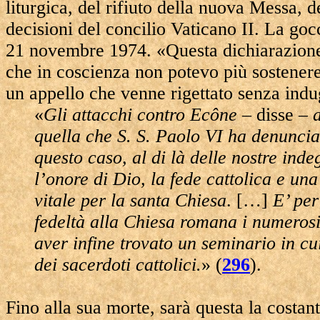
liturgica, del rifiuto della nuova Messa, d
decisioni del concilio Vaticano II. La goc
21 novembre 1974. «Questa dichiarazione
che in coscienza non potevo più sostenere 
un appello che venne rigettato senza indu
«
Gli attacchi contro Ecône
– disse –
quella che S. S. Paolo VI ha denuncia
questo caso, al di là delle nostre ind
l’onore di Dio, la fede cattolica e u
vitale per la santa Chiesa
. […]
E’ per
fedeltà alla Chiesa romana i numerosi 
aver infine trovato un seminario in 
dei sacerdoti cattolici.
» (
296
).
Fino alla sua morte, sarà questa la costan