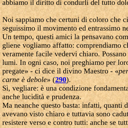
abbiamo il diritto di condurli del tutto do
Noi sappiamo che certuni di coloro che ci
seguissimo il movimento ed entrassimo ne
Un tempo, questi amici la pensavano come
gliene vogliamo affatto: comprendiamo ch
veramente facile vedervi chiaro. Possano
lumi. In ogni caso, noi preghiamo per lor
pregate» - ci dice il divino Maestro - «
per
carne è debole
» (
290
).
Sì, vegliare: è una condizione fondamenta
anche lucidità e prudenza.
Ma neanche questo basta: infatti, quanti d
avevano visto chiaro e tuttavia sono caduti
resistere verso e contro tutti: anche se tu