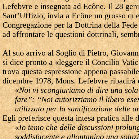
Lefebvre e insegnata ad Ecône. Il 28 genn
Sant’Uffizio, invia a Ecône un grosso que
Congregazione per la Dottrina della Fede 
ad affrontare le questioni dottrinali, semb
Al suo arrivo al Soglio di Pietro, Giovan
si dice pronto a «leggere il Concilio Vati
trova questa espressione appena passabile.
dicembre 1978, Mons. Lefebvre ribadirà c
«
Noi vi scongiuriamo di dire una sola
fare”: “Noi autorizziamo il libero ese
utilizzato per la santificazione delle 
Egli preferisce questa intesa pratica alle d
«
Io temo che delle discussioni prolung
soddisfacente e allontanino una soluz